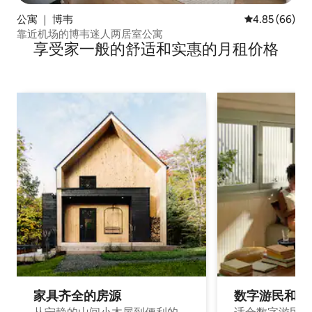
公寓 ｜ 博韦
平均评分 4.85
4.85 (66)
靠近机场的博韦迷人两居室公寓
享受家一般的舒适和实惠的月租价格
家具齐全的房源
数字游民和旅