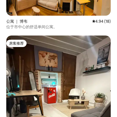
公寓 ｜ 博韦
平均评分 4.9
4.94 (18)
位于市中心的舒适单间公寓。
房客推荐
房客推荐