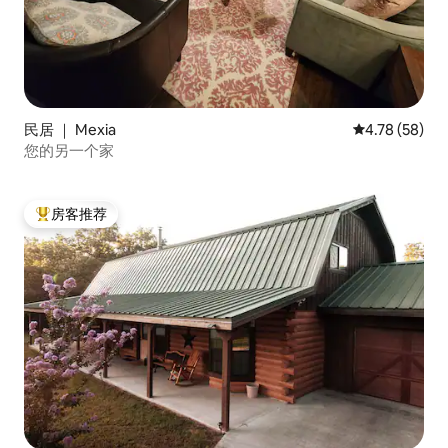
民居 ｜ Mexia
平均评分 4.7
4.78 (58)
您的另一个家
房客推荐
热门「房客推荐」