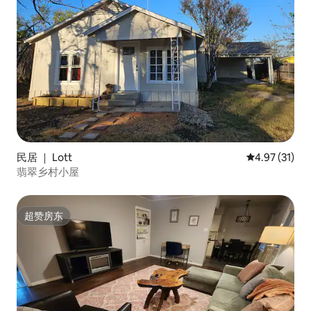
民居 ｜ Lott
平均评分 4.9
4.97 (31)
翡翠乡村小屋
超赞房东
超赞房东