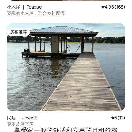
小木屋 ｜ Teague
平均评分 4.96
4.96 (168)
宽敞的小木屋，适合乡村度假
房客推荐
房客推荐
民居 ｜ Jewett
平均评分 5
5 (12)
克罗皮洞平房
享受家一般的舒适和实惠的月租价格