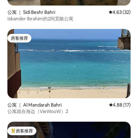
公寓 ｜ Sidi Beshr Bahri
平均评分 4.6
4.63 (32)
Iskander Ibrahim的2间宽敞公寓
房客推荐
房客推荐
公寓 ｜ Al Mandarah Bahri
平均评分 4.8
4.88 (17)
公寓就在海边（VieWooW）2
房客推荐
热门「房客推荐」