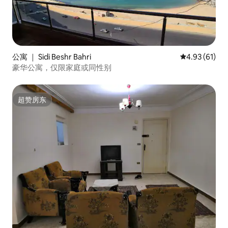
公寓 ｜ Sidi Beshr Bahri
平均评分 4.9
4.93 (61)
豪华公寓，仅限家庭或同性别
超赞房东
超赞房东