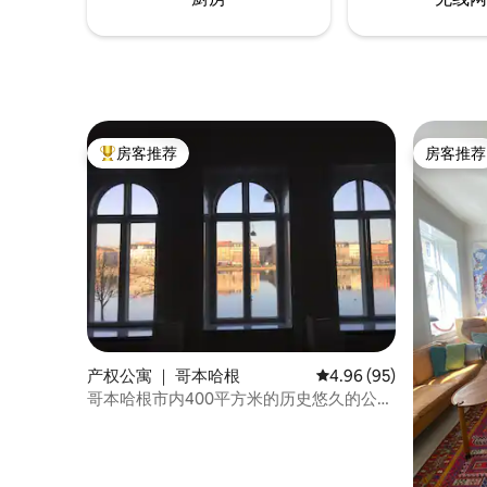
房客推荐
房客推荐
热门「房客推荐」
房客推荐
产权公寓 ｜ 哥本哈根
平均评分 4.96 分（满分
4.96 (95)
哥本哈根市内400平方米的历史悠久的公
寓，可欣赏湖景