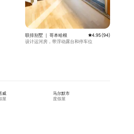
联排别墅 ｜ 哥本哈根
平均评分 4.95 分（满分
4.95 (94)
设计运河房，带浮动露台和停车位
诺威
马尔默市
假屋
度假屋