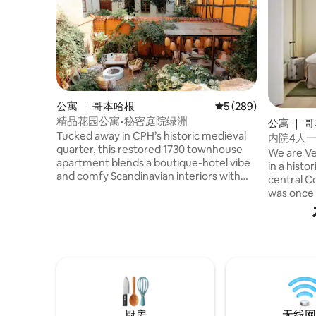
公寓 ｜ 哥本哈根
平均评分 5 分（满分 5
5 (289)
精品花园公寓•秘密庭院绿洲
公寓 ｜ 
Tucked away in CPH’s historic medieval
内院4人
quarter, this restored 1730 townhouse
We are Ve
apartment blends a boutique-hotel vibe
in a histo
and comfy Scandinavian interiors with
central C
the charm of old Copenhagen. Guests
was once 
love the rare courtyard oasis, a peaceful
old city. 
retreat hidden behind the bustling
restored, 
streets. Just steps from Tivoli, City Hall
while intr
and Strøget, yet remarkably quiet, it
aesthetic.
offers the best of both worlds: vibrant
equipped
city life and a secret garden sanctuary.
ease of h
The epitome of hygge, with curated
access to 
vintage and lux details throughout.
厨房
无线网