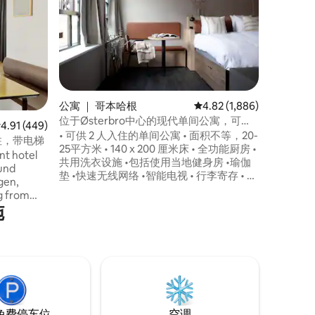
景和日落
享受Dwe
哈根人气
公寓，可
与当地画廊
艺术家的
露台上欣
馆、画廊
仅几步之
公寓 ｜ 哥本哈根
平均评分 4.82 分（满分 5
4.82 (1,886)
园。多年
位于Østerbro中心的现代单间公寓，可住2
东」，可
均评分 4.91 分（满分 5 分），共 449 条评价
4.91 (449)
人
• 可供 2 人入住的单间公寓 • 面积不等，20-
Tusind T
住，带电梯
25平方米 • 140 x 200 厘米床 • 全功能厨房 •
nt hotel
共用洗衣设施 •包括使用当地健身房 •瑜伽
ound
垫 •快速无线网络 •智能电视 • 行李寄存 • 可
gen,
提供婴儿床（应要求提供） • 共享工作休息
ng from
室 • 共用屋顶露台 • 非接触式进出和24小时
施
ts follow
客服 • 提前入住和延迟退房（应要求提供，
ith warm
需支付额外费用） • 在您抵达前，我们已按
re. With
照我们的 80 步“极致干净”标准对每个空间
d
进行了专业清洁。
ase of
 access to
免费停车位
空调