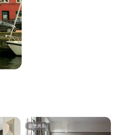
Loft ｜
超赞房东
房客
超赞房东
热门「
哥本哈根