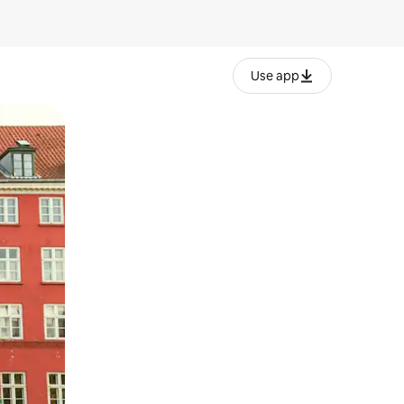
Use app