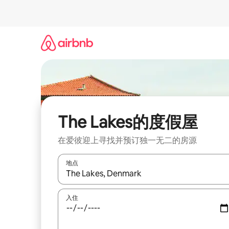
跳
至
内
容
The Lakes的度假屋
在爱彼迎上寻找并预订独一无二的房源
地点
如有搜索结果，请使用上下方向键查看，或通过点
入住