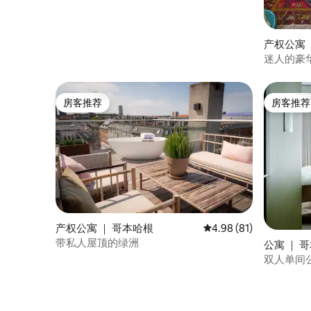
产权公寓 
迷人的豪
房客推荐
房客推荐
房客推荐
房客推荐
产权公寓 ｜ 哥本哈根
平均评分 4.98 分（满分
4.98 (81)
带私人屋顶的绿洲
公寓 ｜ 
双人单间