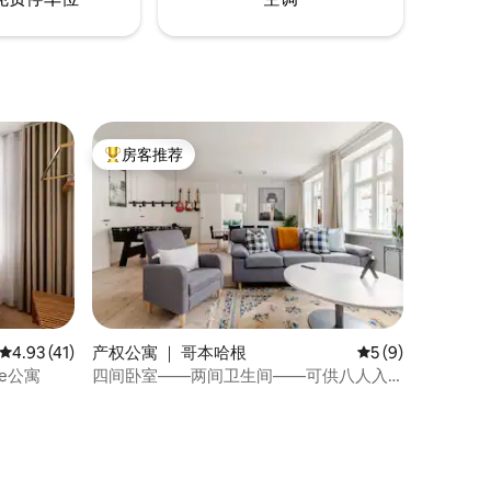
房客推荐
热门「房客推荐」
平均评分 4.93 分（满分 5 分），共 41 条评价
4.93 (41)
产权公寓 ｜ 哥本哈根
平均评分 5 分（满
5 (9)
are公寓
四间卧室——两间卫生间——可供八人入
住