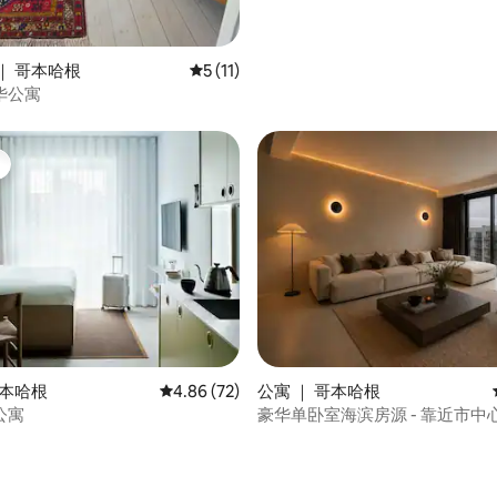
｜ 哥本哈根
平均评分 5 分（满分 5 分），共 11 条评价
5 (11)
华公寓
 5 分），共 81 条评价
哥本哈根
平均评分 4.86 分（满分 5 分），共 72 条评价
4.86 (72)
公寓 ｜ 哥本哈根
公寓
豪华单卧室海滨房源 - 靠近市中