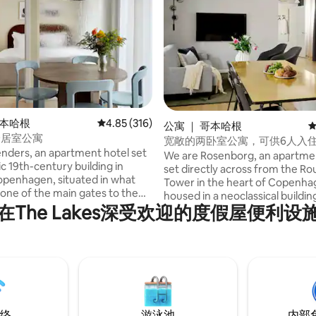
 分），共 289 条评价
哥本哈根
平均评分 4.85 分（满分 5 分），共 316 条评价
4.85 (316)
公寓 ｜ 哥本哈根
平
一居室公寓
宽敞的两卧室公寓，可供6人入
nders, an apartment hotel set
We are Rosenborg, an apartme
ric 19th-century building in
set directly across from the R
openhagen, situated in what
Tower in the heart of Copenha
one of the main gates to the
housed in a neoclassical buildi
The property has been carefully
在The Lakes深受欢迎的度假屋便利设
1830. Our 15 spacious apartmen
keeping its historic character
a homey Scandinavian style, w
oducing a fresh, Nordic
materials and a calm atmosphe
 With self check-in and fully
self check-in and fully equippe
 apartments, we combine the
apartments, we combine the e
aving a place of your own with
having a place of your own with
hotel services.
hotel services.
络
游泳池
内部