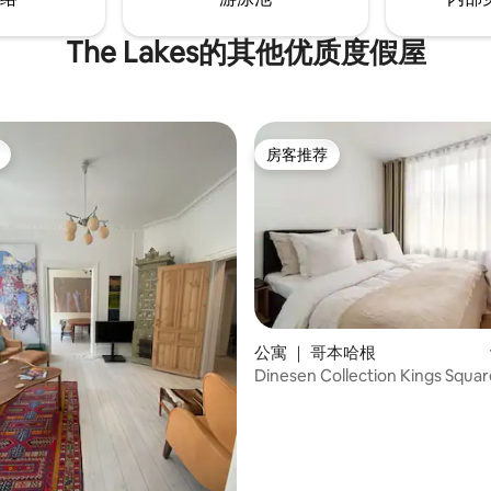
The Lakes的其他优质度假屋
房客推荐
房客推荐
公寓 ｜ 哥本哈根
Dinesen Collection Kings Squ
 5 分），共 95 条评价