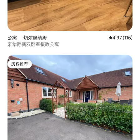
公寓 ｜ 切尔滕纳姆
平均评分 4.97
4.97 (116)
豪华翻新双卧室摄政公寓
房客推荐
房客推荐