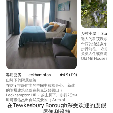
乡村小屋 ｜ Stanley 
ge
迷人的科茨沃尔德
奇科姆
华丽的浪漫豪华科
步行前往。 欢迎最
犬类入住或咨询（
Old Mill House
距离切尔滕纳姆赛
纳姆市中心9英里。
室配备特大号床，
客用套房 ｜ Leckhampton
平均评分 4.9 分（满分 5 分），共
4.9 (119)
机、电磁炉、烤箱、N
山脚下的附属建筑
Smeg冰箱/冰柜。 淋
在这个宁静时尚的空间中放松身心。 新建
Nature洗漱用品
的附属建筑坐落在莱克汉普顿山（
电。 泥泞的爪子
Leckhampton Hill ）的山脚下。步行2分钟
即可抵达杰出自然美景区（ Area of
在Tewkesbury Borough深受欢迎的度假
Outstanding Natural Beauty ） ，距离科
茨沃尔德路（ Cotswold Way ） 15分钟 这
屋便利设施