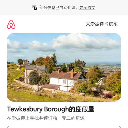
跳
部分信息已自动翻译。
显示原文
至
内
容
来爱彼迎当房东
Tewkesbury Borough的度假屋
在爱彼迎上寻找并预订独一无二的房源