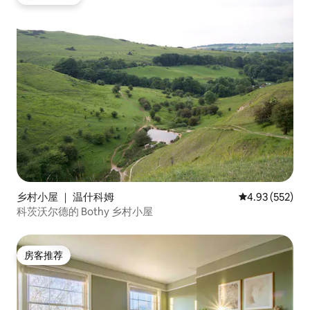
热门「房客推荐」
乡村小屋 ｜ 温什科姆
平均评分 4.93
4.93 (552)
科茨沃尔德的 Bothy 乡村小屋
房客推荐
房客推荐