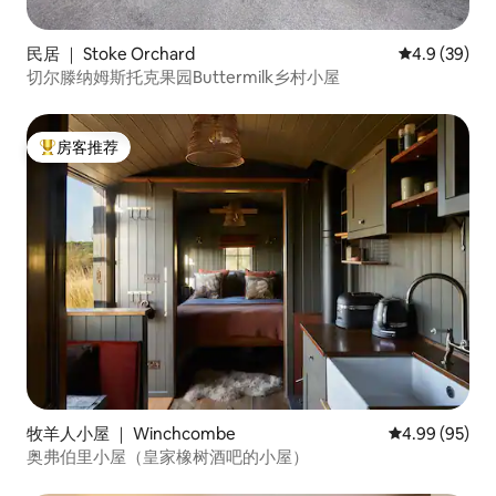
民居 ｜ Stoke Orchard
平均评分 4.9
4.9 (39)
切尔滕纳姆斯托克果园Buttermilk乡村小屋
房客推荐
热门「房客推荐」
牧羊人小屋 ｜ Winchcombe
平均评分 4.99
4.99 (95)
奥弗伯里小屋（皇家橡树酒吧的小屋）