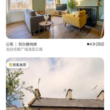
公寓 ｜ 切尔滕纳姆
平均评分 4.9
4.9 (252)
克拉伦斯广场顶层公寓
房客推荐
热门「房客推荐」