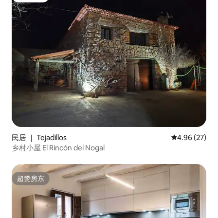
民居 ｜ Tejadillos
平均评分 4.96
4.96 (27)
乡村小屋 El Rincón del Nogal
超赞房东
超赞房东