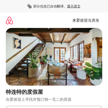
跳
部分信息已自动翻译。
显示原文
至
内
容
来爱彼迎当房东
特连特的度假屋
在爱彼迎上寻找并预订独一无二的房源