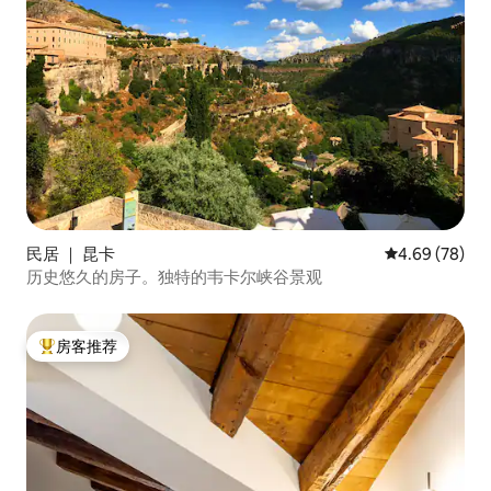
民居 ｜ 昆卡
平均评分 4.69
4.69 (78)
历史悠久的房子。独特的韦卡尔峡谷景观
房客推荐
热门「房客推荐」