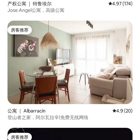
产权公寓 ｜ 特鲁埃尔
平均评分 4.97
4.97 (174)
Jose Angel公寓，高级公寓
房客推荐
房客推荐
公寓 ｜ Albarracín
平均评分 4.9
4.9 (20)
登山者之家，阿尔瓦拉辛|免费无线网络
房客推荐
房客推荐