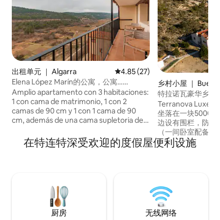
出租单元 ｜ Algarra
平均评分 4.85 分（满分 5 分），
4.85 (27)
Elena López Marín的公寓，公寓……
乡村小屋 ｜ Buenache
Amplio apartamento con 3 habitaciones:
rra
特拉诺瓦豪华乡村
1 con cama de matrimonio, 1 con 2
Terranova L
camas de 90 cm y 1 con 1 cama de 90
坐落在一块5000
cm, además de una cama supletoria de
边设有围栏，防止
80 cm. Un baño. Cocina equipada con
（一间卧室配备一张
todo lo necesario, además de una
在特连特深受欢迎的度假屋便利设施
另一间卧室配备两张
terraza con unas espectaculares vistas a
预订是两人入住，
la montaña. A la llegada del viajero se
室中的一间，不能
debe dejar un depósito de 100€ en
付额外费用。 一处可以呼吸大自然的乡村
concepto de fianza por posibles daños
别墅。 保证
ocasionados. Este importe se le
devolverá en un plazo de 24 h después
de la salida.
厨房
无线网络