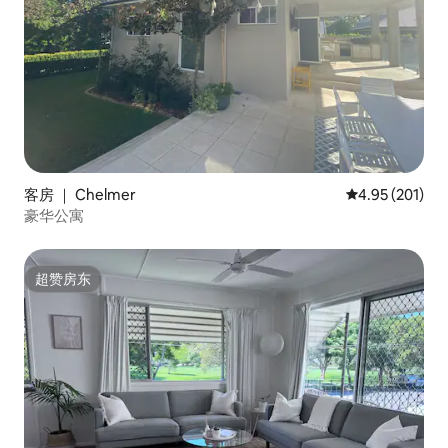
客房 ｜ Chelmer
平均评分 4.95
4.95 (201)
豪华公寓
超赞房东
超赞房东