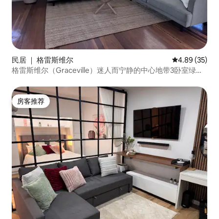
民居 ｜ 格雷斯维尔
平均评分 4.89
4.89 (35)
格雷斯维尔（Graceville）迷人而宁静的中心地带3卧室绿植
度假屋
房客推荐
房客推荐