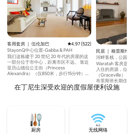
客用套房 ｜ 伍伦加巴
平均评分 4.97 分（满分 5 分），共
4.97 (522)
StayonQ中心位置-Gabba & PAH
民居 ｜ 格雷斯维尔
我们这栋建于 20 世纪 20 年代的房屋的这
河畔客栈，公园景
一部分位于市中心，距离市区不远。 靠近
Waratah 客房
亚历山德拉公主街（Princess
入住的房源，位于
Alexandra）（仅850米，步行15分钟）
（Gracevill
Mater 医院、南岸（Southbank）和加巴
布里斯班长期住宿
体育场（Gabba Sports Stadium）。 步行
在丁尼生深受欢迎的度假屋便利设施
一座美丽的河滨公
5 分钟即可抵达南城广场（South City
环境，同时靠近布
Square），那里有 Woolworths 超市以及
Indooroopill
各种葡萄酒吧和餐厅。 从这套爱彼迎房源
源配有 4 间舒适
步行仅需 250 分钟即可抵达昆士兰眼科研
和宽敞的户外露台，
究所（Qld Eye Institute）。 伍伦加巴是
客，非常适合家庭
咖啡馆的聚集地。 房间禁止吸烟。 遵循严
里斯班度过轻松假
格且彻底的清洁规程。
厨房
无线网络