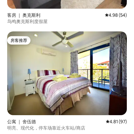
客房 ｜ 奥克斯利
平均评分 4.98
4.98 (54)
鸟鸣奧克斯利度假屋
房客推荐
房客推荐
公寓 ｜ 舍伍德
平均评分 4.8
4.81 (97)
明亮、现代化，停车场靠近火车站/商店