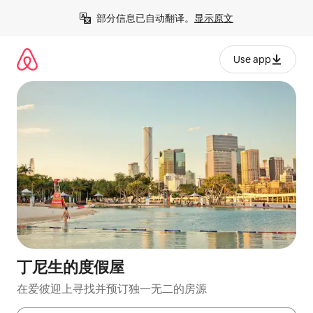
跳
部分信息已自动翻译。
显示原文
至
内
容
Use app
丁尼生的度假屋
在爱彼迎上寻找并预订独一无二的房源