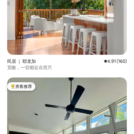
民居 ｜ 耶龙加
平均评分 4.91
4.91 (160)
宽敞，一切都近在咫尺
房客推荐
热门「房客推荐」