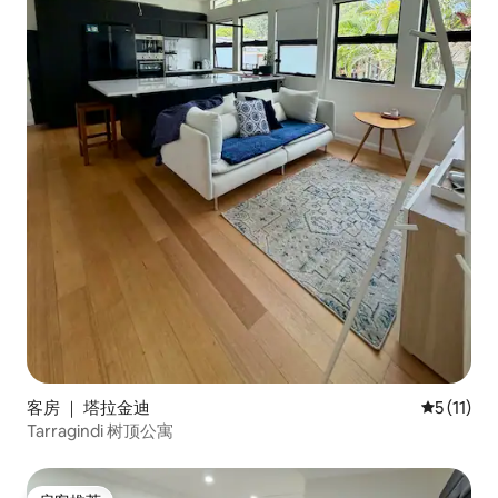
客房 ｜ 塔拉金迪
平均评分 5
5 (11)
Tarragindi 树顶公寓