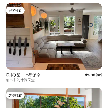
房客推荐
房客推荐
联排别墅 ｜ 韦斯滕德
平均评分 4.9
4.96 (45)
都市中的休闲天堂
房客推荐
房客推荐