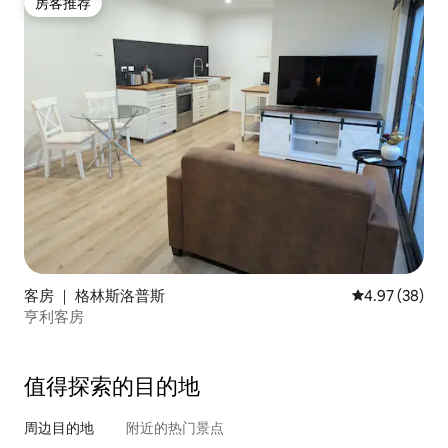
房客推荐
房客推荐
客房 ｜ 格林斯洛普斯
平均评分 4.97
4.97 (38)
亨利客房
值得探索的目的地
周边目的地
附近的热门景点