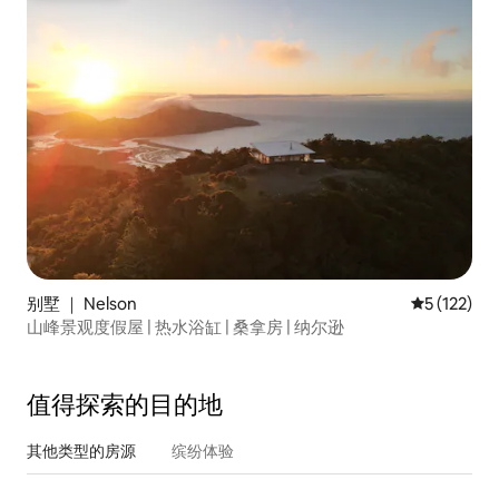
别墅 ｜ Nelson
平均评分 5 
5 (122)
山峰景观度假屋 | 热水浴缸 | 桑拿房 | 纳尔逊
值得探索的目的地
其他类型的房源
缤纷体验