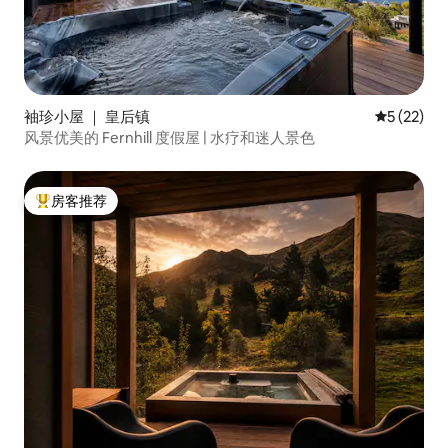
袖珍小屋 ｜ 皇后镇
平均评分 5
5 (22)
风景优美的 Fernhill 度假屋 | 水疗和迷人景色
房客推荐
热门「房客推荐」