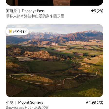
圆顶屋 ｜ Danseys Pass
平均评分 5
5 (28)
带私人热水浴缸和山景的豪华圆顶屋
房客推荐
热门「房客推荐」
小屋 ｜ Mount Somers
平均评分 4.99
4.99 (73)
Snowgrass Hut - 尽善尽美