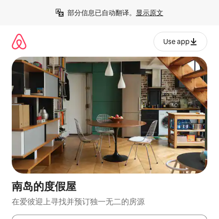
跳
部分信息已自动翻译。
显示原文
至
内
容
Use app
南岛的度假屋
在爱彼迎上寻找并预订独一无二的房源