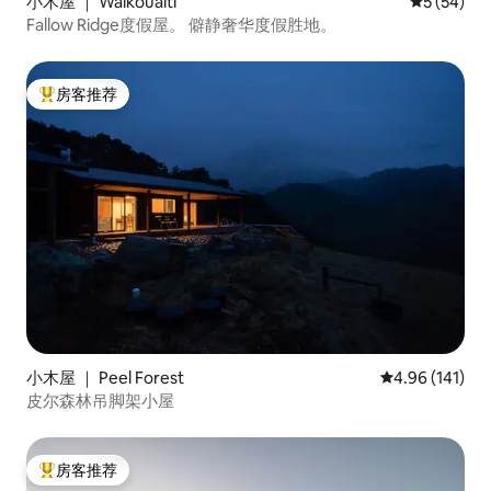
小木屋 ｜ Waikouaiti
平均评分 5
5 (54)
Fallow Ridge度假屋。 僻静奢华度假胜地。
房客推荐
热门「房客推荐」
小木屋 ｜ Peel Forest
平均评分 4.96
4.96 (141)
皮尔森林吊脚架小屋
房客推荐
热门「房客推荐」