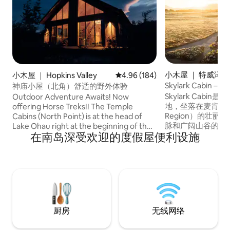
小木屋 ｜ 特威泽尔(T
小木屋 ｜ Hopkins Valley
平均评分 4.96 分（满分 5 分），共
4.96 (184)
Skylark Cabi
神庙小屋（北角）舒适的野外体验
水浴缸
Skylark Cab
Outdoor Adventure Awaits! Now
地，坐落在麦肯齐地区
offering Horse Treks!! The Temple
Region）的壮
Cabins (North Point) is at the head of
脉和广阔山谷的崎
Lake Ohau right at the beginning of the
在南岛深受欢迎的度假屋便利设施
仅仅是一个舒适的
Hopkins Valley. It's a very special part of
见证星空之夜的迷
the NZ Alps. This cabin features a
密接触，逃离日常生活的节奏
skylight for stargazing from the loft!
Cabin距离Twize
Situated on a classic New Zealand high
（Mt Cook）5
country station, the cabin gives it's
（Christchur
guests access to one of the truly remote
（Queenstown
areas of the Southern Alps Enjoy horse
riding from our farm, skiing, hiking,
厨房
无线网络
mountain biking, fishing, and much more