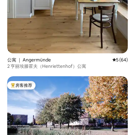
公寓 ｜ Angermünde
平均评分 5
5 (64)
2 亨丽埃滕霍夫（Henriettenhof）公寓
房客推荐
热门「房客推荐」