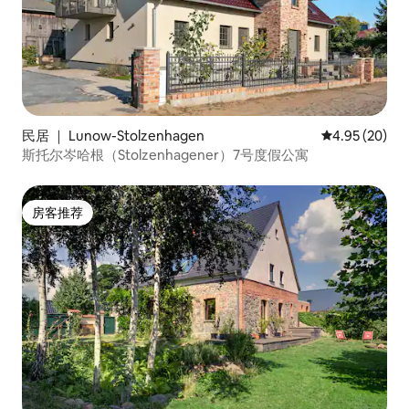
民居 ｜ Lunow-Stolzenhagen
平均评分 4.95
4.95 (20)
斯托尔岑哈根（Stolzenhagener）7号度假公寓
房客推荐
房客推荐