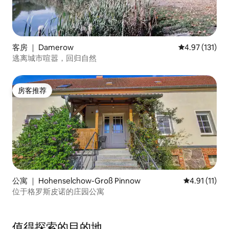
客房 ｜ Damerow
平均评分 4.97
4.97 (131)
逃离城市喧嚣，回归自然
房客推荐
房客推荐
公寓 ｜ Hohenselchow-Groß Pinnow
平均评分 4.9
4.91 (11)
位于格罗斯皮诺的庄园公寓
值得探索的目的地