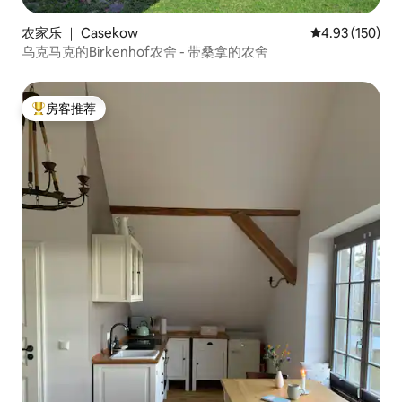
农家乐 ｜ Casekow
平均评分 4.93
4.93 (150)
乌克马克的Birkenhof农舍 - 带桑拿的农舍
房客推荐
热门「房客推荐」