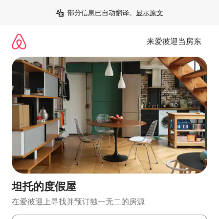
跳
部分信息已自动翻译。
显示原文
至
内
容
来爱彼迎当房东
坦托的度假屋
在爱彼迎上寻找并预订独一无二的房源