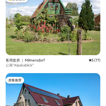
热门「房客推荐」
客用套房 ｜ Milmersdorf
平均评分 5
5 (77)
公寓"Alpakablick"
房客推荐
房客推荐