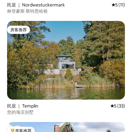
民居 ｜ Nordwestuckermark
平均评分 5
5 (11)
林登豪斯 斯特恩哈根
房客推荐
房客推荐
民居 ｜ Templin
平均评分 5
5 (33)
您的海滨别墅
房客推荐