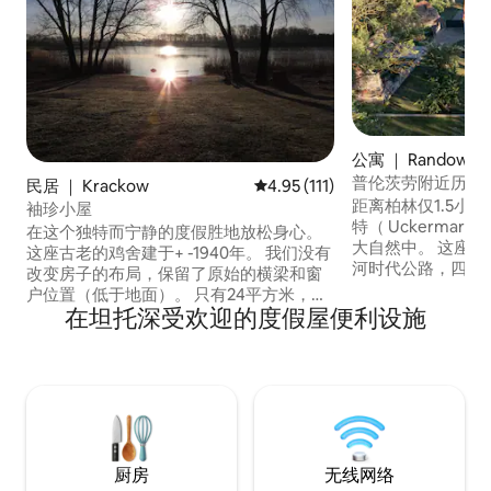
公寓 ｜ Randowtal
普伦茨劳附近历史
民居 ｜ Krackow
平均评分 4.95 分（满分 5 分），
4.95 (111)
距离柏林仅1.5小
袖珍小屋
特（ Uckermark
在这个独特而宁静的度假胜地放松身心。
大自然中。 这座Dreiseitenhof靠近火星冰
这座古老的鸡舍建于+ -1940年。 我们没有
河时代公路，四周
改变房子的布局，保留了原始的横梁和窗
野景观，最近进行
户位置（低于地面）。 只有24平方米，但
理位置偏僻，可通
在坦托深受欢迎的度假屋便利设施
感觉比实际更大。 位于Lake House
上，旧马厩的Feld
Lebehn的下层花园，设有自己的花园和木
如画的废墟。 2个游泳湖可步行到达。 那
质露台。 每只狗每次收取10欧元的宠物
些欣赏大自然和宁
费。 请勿在发情期携带雌性犬入住。 没有
电动汽车充电设施。 提供植物性餐食（每
份12欧元）-英式早餐和晚餐。
厨房
无线网络