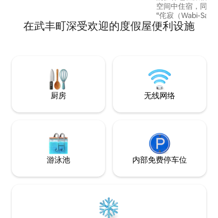
停放3辆车（ 1辆在房源内， 2辆在房屋外
店
空间中住宿，同时
停车） 入住这处独一无二、适合家庭入住
“侘寂（Wabi-Sabi）” 
的房源，留下美好回忆。 -设施 冰箱、洗
在武丰町深受欢迎的度假屋便利设施
和时代风情并经过
衣机、燃气烘干机、微波炉、冲水马桶
沉浸于怀旧氛围的
（卫洗丽）、电饭煲、电热水壶、吹风
优质工艺品，如 有
机、电炉、烤箱、煎锅、玻璃杯、盘子、
常滑 烧等，享受
无绳吸尘器
内配备厨房、洗衣
长期停留，或希望
的客人。 “侘寂” 是日本独有的审美观，珍
视四季流转、岁月
厨房
无线网络
及低调、宁静而含
设计师的房东亲自
的日式建筑与精心
可感受到日本文化洗
宿地点交通便利，
大须商店街、吉卜
等热门景点，周边
游泳池
内部免费停车位
品尝名古屋特色美