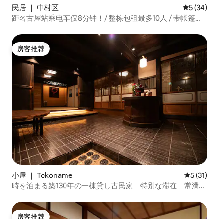
民居 ｜ 中村区
平均评分 5
5 (34)
距名古屋站乘电车仅8分钟！/ 整栋包租最多10人 / 带帐篷桑
拿
房客推荐
房客推荐
小屋 ｜ Tokoname
平均评分 5
5 (31)
時を泊まる築130年の一棟貸し古民家 特別な滞在 常滑駅
より徒歩8分 最大10名
房客推荐