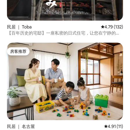
民居 ｜ Toba
平均评分 4.79
4.79 (132)
【百年历史的宅邸】一座私密的日式住宅，让您在宁静的港
口小镇尽享生活
房客推荐
房客推荐
民居 ｜ 名古屋
平均评分 4.9
4.91 (11)