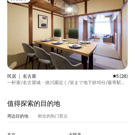
房客推荐
民居 ｜ 名古屋
平均评分 5
5 (28)
一軒家/名古屋城・徳川園近く/栄まで地下鉄10分/最寄駅徒
歩7分
值得探索的目的地
周边目的地
附近的热门景点
东京
大阪市