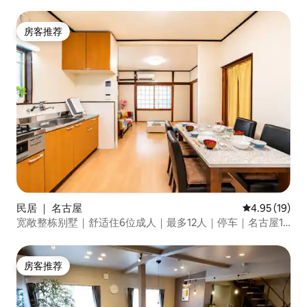
卧室/4个免费停车位
房客推荐
房客推荐
民居 ｜ 名古屋
平均评分 4.9
4.95 (19)
宽敞整栋别墅｜舒适住6位成人｜最多12人｜停车｜名古屋11
分｜中部机场29分｜名古屋乐高乐园20分
房客推荐
房客推荐