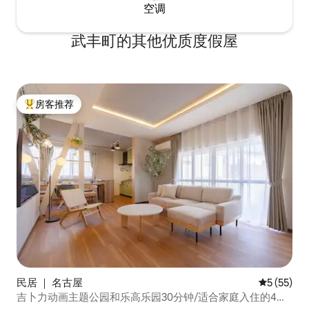
空调
武丰町的其他优质度假屋
房客推荐
热门「房客推荐」
民居 ｜ 名古屋
平均评分 5
5 (55)
吉卜力动画主题公园和乐高乐园30分钟/适合家庭入住的4间