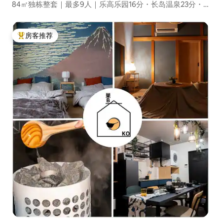
84㎡独栋整套｜最多9人｜乐高乐园16分・长岛温泉23分・
免费停车
房客推荐
热门「房客推荐」