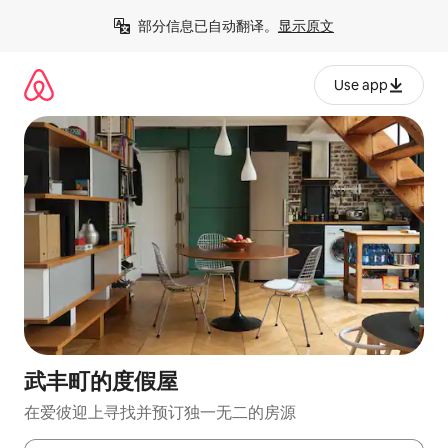
跳
部分信息已自动翻译。
显示原文
至
内
容
Use app
武丰町的度假屋
在爱彼迎上寻找并预订独一无二的房源