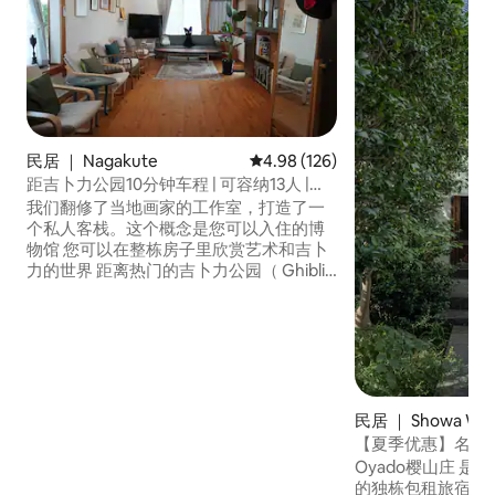
民居 ｜ Nagakute
平均评分 4.98 分（满分 5 分），共
4.98 (126)
距吉卜力公园10分钟车程 | 可容纳13人 |
200平方米整栋包场停车场，可停3辆车 |
我们翻修了当地画家的工作室，打造了一
可住宿的美术馆“Villa & Atelier”
个私人客栈。这个概念是您可以入住的博
物馆 您可以在整栋房子里欣赏艺术和吉卜
力的世界 距离热门的吉卜力公园（ Ghibli
Park ）非常近，车程10分钟（步行30分
钟） 整个建筑是私人的 步行10分钟即可抵
达热门温泉设施和农贸市场 18张榻榻米大
客厅和18榻榻米餐厅厨房 安装了65英寸大
型显示器电视（ LG ） 提供DVD播放机和
所有吉卜力电影的完整DVD套装 宽敞的全
功能厨房，配有三灶炉灶 房屋200平方米
民居 ｜ Showa War
所有房间均配有6台空调 高速无线网络 我
【夏季优惠】名古
们提供9辆电动自行车（每天1000日元，
住 5 人｜2 卧 1
Oyado樱山庄 
我们与2栋房子共用，因此您需要预订） 可
地铁站 10 分钟｜
的独栋包租旅宿，