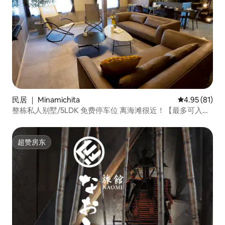
民居 ｜ Minamichita
平均评分 4.9
4.95 (81)
整栋私人别墅/5LDK 免费停车位 离海滩很近！【最多可入住
11人】
超赞房东
超赞房东