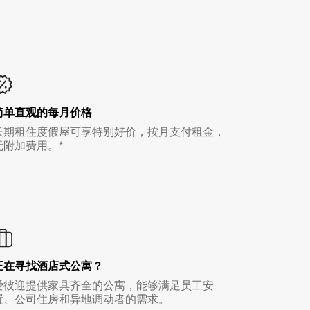
简单直观的每月价格
长期租住度假屋可享特别好价，按月支付租金，
无附加费用。*
正在寻找酒店式公寓？
爱彼迎提供家具齐全的公寓，能够满足员工安
置、公司住房和异地调动者的需求。