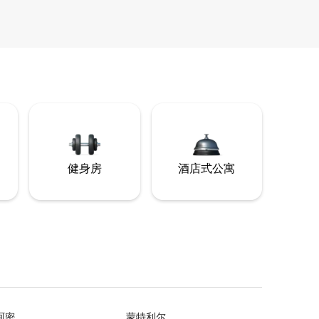
健身房
酒店式公寓
阿密
蒙特利尔