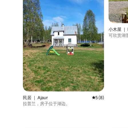
小木屋 ｜ B
可欣赏湖景的
民居 ｜ Ajaur
平均评分 5 分（满分
5 (8)
拉普兰，房子位于湖边。