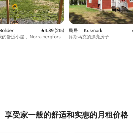
oliden
平均评分 4.89 分（满分 5 分），共 215 条评价
4.89 (215)
民居 ｜ Kusmark
舒适小屋， Norra bergfors
库斯马克的漂亮房子
 5 分），共 8 条评价
享受家一般的舒适和实惠的月租价格