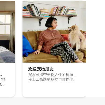
欢迎宠物朋友
风
探索可携带宠物入住的房源，
宁静
带上四条腿的朋友与你作伴。
色，