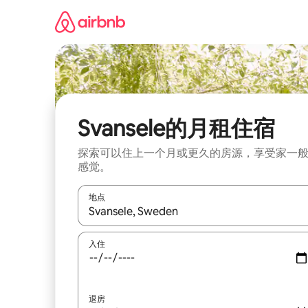
跳
至
内
容
Svansele的月租住宿
探索可以住上一个月或更久的房源，享受家一
感觉。
地点
如有搜索结果，请使用上下方向键查看，或通过点
入住
退房