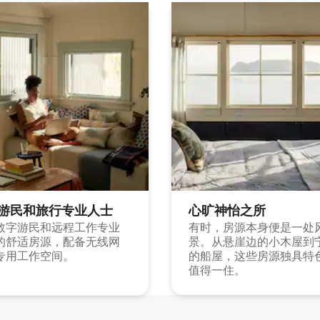
游民和旅行专业人士
心旷神怡之所
数字游民和远程工作专业
有时，房源本身便是一处
的舒适房源，配备无线网
景。从悬崖边的小木屋到
专用工作空间。
的船屋，这些房源独具特
值得一住。