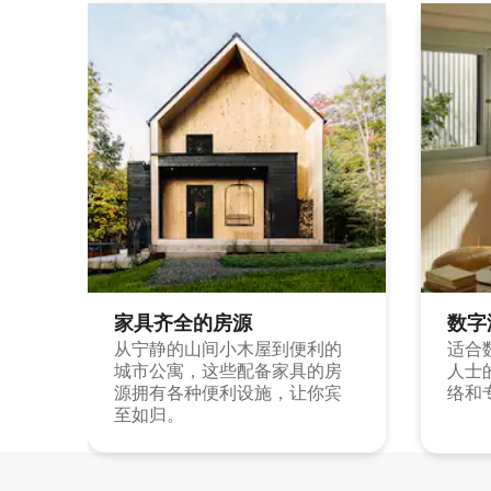
家具齐全的房源
数字
从宁静的山间小木屋到便利的
适合
城市公寓，这些配备家具的房
人士
源拥有各种便利设施，让你宾
络和
至如归。