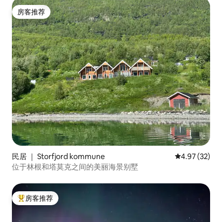
房客推荐
房客推荐
民居 ｜ Storfjord kommune
平均评分 4.9
4.97 (32)
位于林根和塔莫克之间的美丽海景别墅
房客推荐
热门「房客推荐」