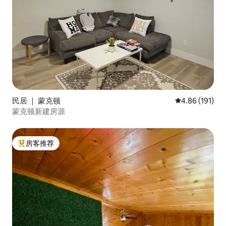
民居 ｜ 蒙克顿
平均评分 4.86
4.86 (191)
蒙克顿新建房源
房客推荐
热门「房客推荐」