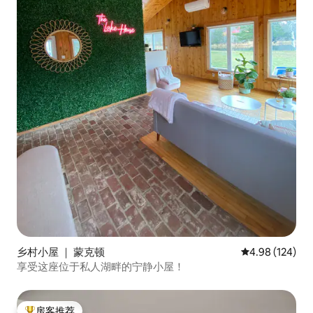
乡村小屋 ｜ 蒙克顿
平均评分 4.98
4.98 (124)
享受这座位于私人湖畔的宁静小屋！
房客推荐