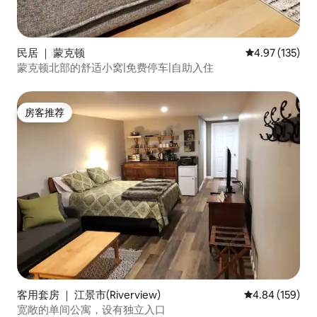
民居 ｜ 蒙克顿
平均评分 4.97
4.97 (135)
蒙克顿北部的舒适小窝|免费停车|自助入住
房客推荐
房客推荐
客用套房 ｜ 江景市(Riverview)
平均评分 4.84
4.84 (159)
宽敞的单间公寓，设有独立入口