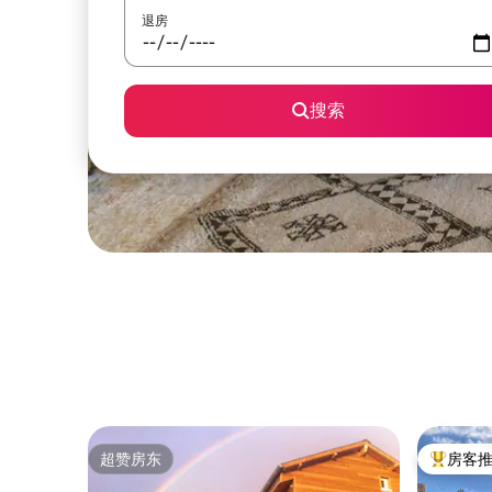
退房
搜索
超赞房东
房客
超赞房东
热门「房