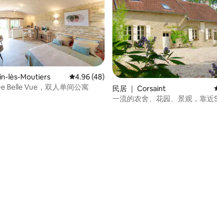
n-lès-Moutiers
平均评分 4.96 分（满分 5 分），共 48 条评价
4.96 (48)
pée Belle Vue，双人单间公寓
5 分），共 19 条评价
民居 ｜ Corsaint
一流的农舍、花园、景观，靠近Se
en-Auxois