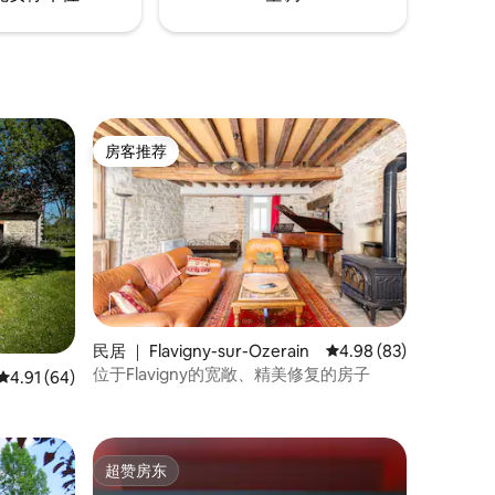
房客推荐
房客推荐
民居 ｜ Flavigny-sur-Ozerain
平均评分 4.98 分（满分
4.98 (83)
位于Flavigny的宽敞、精美修复的房子
平均评分 4.91 分（满分 5 分），共 64 条评价
4.91 (64)
超赞房东
超赞房东