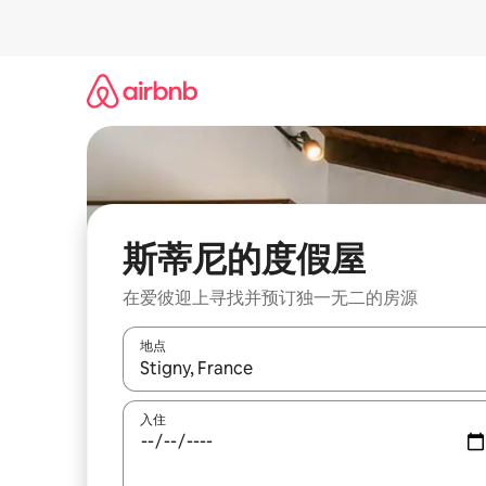
跳
至
内
容
斯蒂尼的度假屋
在爱彼迎上寻找并预订独一无二的房源
地点
如有搜索结果，请使用上下方向键查看，或通过点
入住