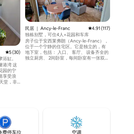
安静且经
庄中心一
位 小屋
客厅和配
的 如有
民居 ｜ Ancy-le-Franc
平均评分 4.91 分（满分
4.91 (117)
距离城堡仅1
独栋别墅，可住4人+花园和车库
肉店、披萨
有Super U 我们会在您抵达时为您铺
房子位于安西莱弗朗（Ancy-le-Franc），
并提供毛
位于一个宁静的住宅区。它是独立的，有
平均评分 5 分（满分 5 分），共 30 条评价
5 (30)
地下室，包括： 入口、 客厅、 设备齐全的
独立厨房、 2间卧室，每间卧室有一张双人
按摩浴缸。
床，可容纳2人，140厘米，浴室、独立卫
港湾 这
生间。室外：带桌子和花园家具的凉廊，
花园的宁
房子下面的车库和四周的封闭式花园，配
情享受浪
有躺椅，烧烤和儿童游戏。房子里有婴儿
用品。 包括床上用品和家居用品。
常适合女
温馨亲密
免费停车位
空调