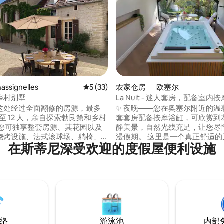
 5 分），共 96 条评价
ssignelles
平均评分 5 分（满分 5 分），共 33 条评价
5 (33)
农家仓房 ｜ 欧塞尔
乡村别墅
La Nuit - 迷人套房，配备室内
这处经过全面翻修的房源，最多
✨ 夜晚——您在奥塞尔附近的温馨
0 至 12 人，亲自探索勃艮第和乡村
套套房配备按摩浴缸，可欣赏到
 您可独享整套房源、其花园以及
静美景，自然光线充足，让您尽
烧烤设施、法式滚球场、躺椅、
漫假期。 这里是一个真正舒适的天堂，非
在斯蒂尼深受欢迎的度假屋便利设施
施的庭院。这两栋建筑共有 3 间
常适合情侣入住放松身心，也非
1 间四人卧室和 1 个可供 2 人入
生们来此度过美好夜晚。 在浴缸中放松身
。 村里有面包店、咖啡馆、披萨
心，享用一杯惬意的开胃酒，在
 距离昂西-勒-弗朗克（Ancy-
的氛围中共度欢乐时光。 位于欧塞尔
anc）的超市、肉店和商店不到3分钟
（Auxerre）郊区，距离夏布利
（Chablis）20 分钟车程。
络
游泳池
内部