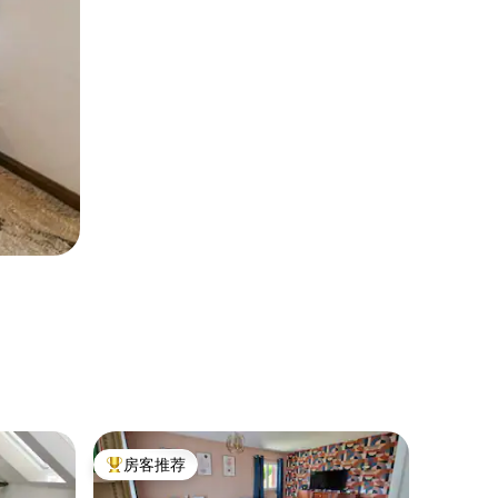
民居 ｜ An
房客推荐
房客推
热门「房客推荐」
房客推
多米尼克