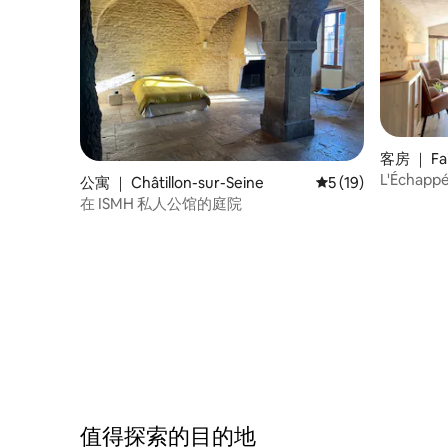
客房 ｜ Fai
L'Échap
公寓 ｜ Châtillon-sur-Seine
平均评分 5 分（满分 
5 (19)
在 ISMH 私人公馆的庭院
值得探索的目的地