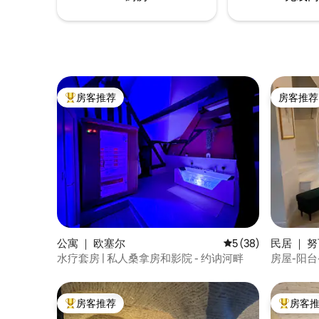
房客推荐
房客推荐
热门「房客推荐」
房客推荐
公寓 ｜ 欧塞尔
平均评分 5 分（满分 
5 (38)
民居 ｜ 
水疗套房 | 私人桑拿房和影院 - 约讷河畔
房屋-阳台
房客推荐
房客
热门「房客推荐」
热门「房