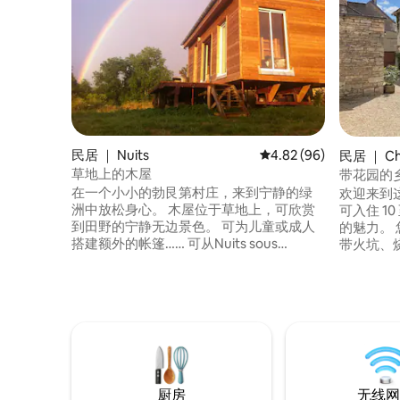
民居 ｜ Nuits
平均评分 4.82 分（满分
4.82 (96)
民居 ｜ Cha
草地上的木屋
带花园的
在一个小小的勃艮第村庄，来到宁静的绿
欢迎来到
洲中放松身心。 木屋位于草地上，可欣赏
可入住 1
到田野的宁静无边景色。 可为儿童或成人
的魅力。
搭建额外的帐篷…… 可从Nuits sous
带火坑、
Ravières火车站前往该村庄（距离巴黎贝西
飞镖板等设
2小时15分钟），或从A6高速公路（Nitry
双人卧室、
出口）出发，40分钟即可到达。 靠近
住的阁楼
Noyers-sur-Serein、Semur-en-Auxois、
店和餐厅。
Montbard、Flavigny-sur-Ozerain、
le-Fr
Tonnerre、Avallon和夏布利地区。
车程
厨房
无线网