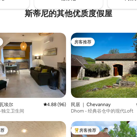
斯蒂尼的其他优质度假屋
房客推荐
房客推荐
5 分），共 38 条评价
努瓦埃尔
平均评分 4.88 分（满分 5 分），共 96 条评价
4.88 (96)
民居 ｜ Chevannay
-独立卫生间
Dhom - 经典谷仓中的现代Loft
推荐
房客推荐
客推荐」
热门「房客推荐」