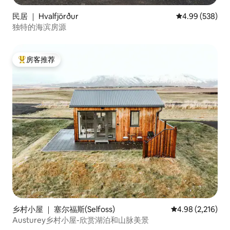
民居 ｜ Hvalfjörður
平均评分 4.99
4.99 (538)
独特的海滨房源
房客推荐
热门「房客推荐」
乡村小屋 ｜ 塞尔福斯(Selfoss)
平均评分 4.98 分
4.98 (2,216)
Austurey乡村小屋-欣赏湖泊和山脉美景