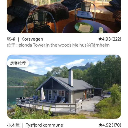
塔楼 ｜ Korsvegen
平均评分 4.93
4.93 (222)
位于Hølonda Tower in the woods Melhus的Tårnheim
房客推荐
房客推荐
小木屋 ｜ Tysfjord kommune
平均评分 4.92
4.92 (170)