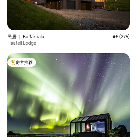
民居 ｜ Búðardalur
平均评分 5 
5 (275)
Háafell Lodge
房客推荐
热门「房客推荐」