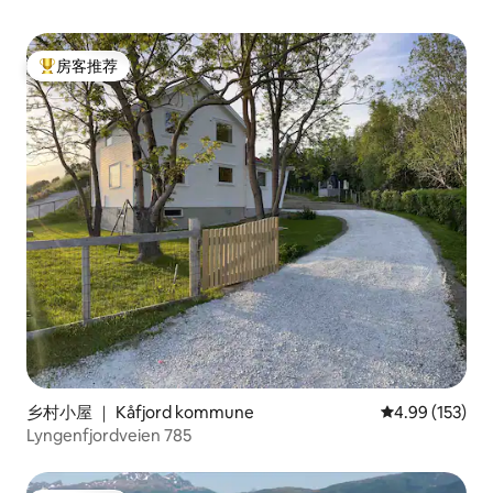
（Kirkjufell）-柯克朱费尔瀑布
游一番，在热水浴
（Kirkjufellsfoss）-斯奈山冰原
间做最重要的事情：陪伴
（Snæfellsjökull）-水洞穴-熔岩田-黑色沙
还是冬季，您都可
滩-鸟类生活-观鲸-山景-北极光-日落、美
房客推荐
读书放松或在美丽
热门「房客推荐」
味的餐厅以及您可以在这里或附近体验的
些用当地食材烹制
更多精彩。
烧烤套餐或农家披
乡村小屋 ｜ Kåfjord kommune
平均评分 4.99
4.99 (153)
Lyngenfjordveien 785