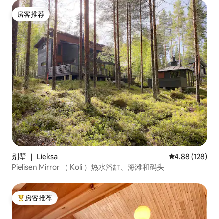
房客推荐
房客推荐
别墅 ｜ Lieksa
平均评分 4.88
4.88 (128)
Pielisen Mirror （ Koli ）热水浴缸、海滩和码头
房客推荐
热门「房客推荐」