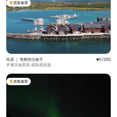
房客推荐
热门「房客推荐」
民居 ｜ 韦斯特沃格于
平均评分 5 
5 (120)
罗弗滨海景房-探险度假屋
房客推荐
热门「房客推荐」