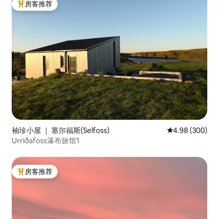
房客推荐
热门「房客推荐」
袖珍小屋 ｜ 塞尔福斯(Selfoss)
平均评分 4.98
4.98 (300)
Urriðafoss瀑布旅馆1
房客推荐
热门「房客推荐」