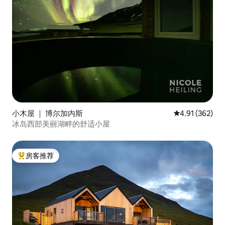
小木屋 ｜ 博尔加内斯
平均评分 4.91
4.91 (362)
冰岛西部美丽湖畔的舒适小屋
房客推荐
热门「房客推荐」