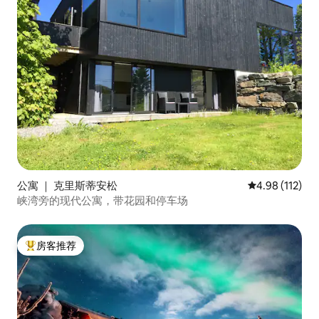
公寓 ｜ 克里斯蒂安松
平均评分 4.98
4.98 (112)
峡湾旁的现代公寓，带花园和停车场
房客推荐
热门「房客推荐」