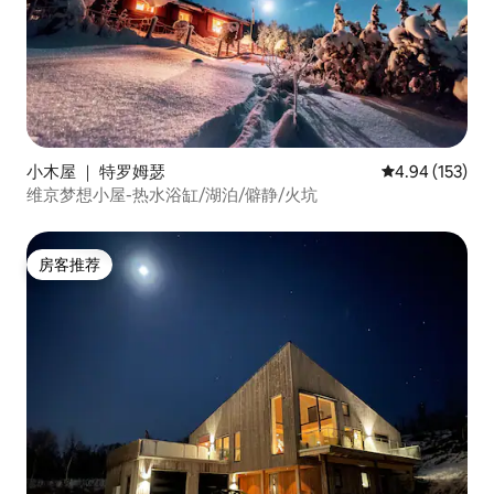
小木屋 ｜ 特罗姆瑟
平均评分 4.94
4.94 (153)
维京梦想小屋-热水浴缸/湖泊/僻静/火坑
房客推荐
房客推荐