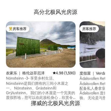
高分北极风光房源
房客推荐
房客推荐
热门「房客推荐」
房客推荐
农家乐 ｜ 格伦达菲厄泽
平均评分 4.98 分（满分 5 分），共 
4.98 (1,590)
度假屋 ｜ Verdal
Nónsteinn -3- 享受乡村生活。
Ådalsvollen Retre
Nónsteinn是我们拥有的三间小木屋之
Ådalsvollen Retreat - 这栋山间宝
一。 Nónsteinn、Grásteinn和
配备私人桑拿室和按摩
Grýlusteinn。 我们的小木屋是一个完美的
Ådalsvollen
度假胜地，您可以在此放松身心，欣赏令
验。 无论是与您的女朋友同行，还是与您
挪威的北极风光房源
人叹为观止的美景。非常适合新婚夫妇、
想要共同创造回忆
情侣或朋好友入住。 柯克朱费尔
可以在桑拿房中享