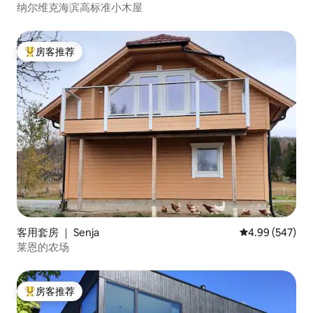
纳尔维克海滨高标准小木屋
房客推荐
热门「房客推荐」
客用套房 ｜ Senja
平均评分 4.99
4.99 (547)
莱恩的农场
房客推荐
热门「房客推荐」