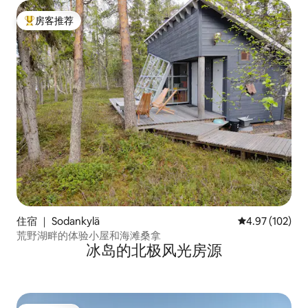
房客推荐
热门「房客推荐」
住宿 ｜ Sodankylä
平均评分 4.97
4.97 (102)
荒野湖畔的体验小屋和海滩桑拿
冰岛的北极风光房源