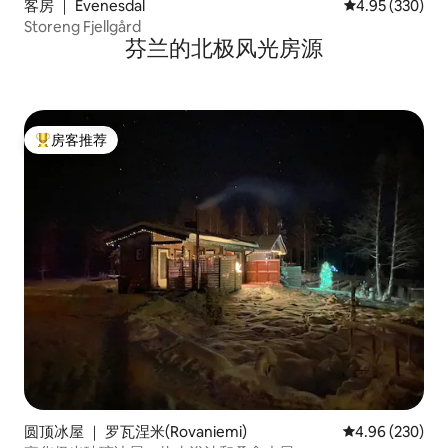
客房 ｜ Evenesdal
平均评分 4.95
4.95 (330)
Storeng Fjellgård
芬兰的北极风光房源
房客推荐
热门「房客推荐」
圆顶冰屋 ｜ 罗瓦涅米(Rovaniemi)
平均评分 4.96
4.96 (230)