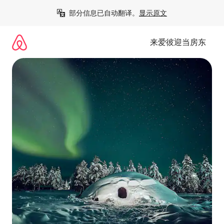
跳
部分信息已自动翻译。
显示原文
至
内
容
来爱彼迎当房东