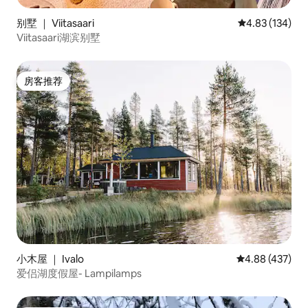
别墅 ｜ Viitasaari
平均评分 4.83
4.83 (134)
Viitasaari湖滨别墅
房客推荐
房客推荐
小木屋 ｜ Ivalo
平均评分 4.88
4.88 (437)
爱侣湖度假屋- Lampilamps