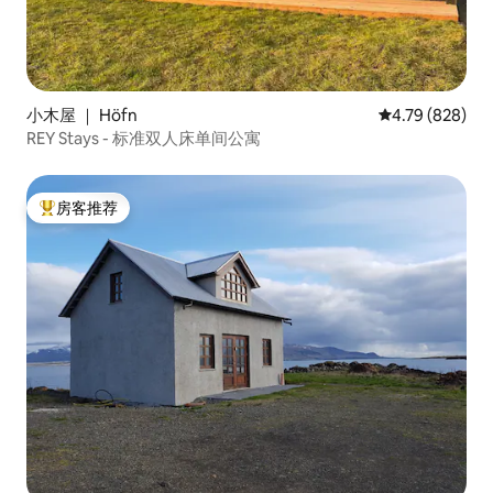
小木屋 ｜ Höfn
平均评分 4.79
4.79 (828)
REY Stays - 标准双人床单间公寓
房客推荐
热门「房客推荐」