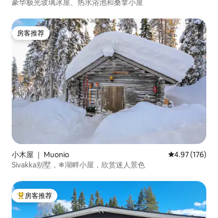
豪华极光玻璃冰屋、热水浴池和桑拿小屋
房客推荐
房客推荐
小木屋 ｜ Muonio
平均评分 4.97
4.97 (176)
Sivakka别墅，❄湖畔小屋，欣赏迷人景色
房客推荐
热门「房客推荐」