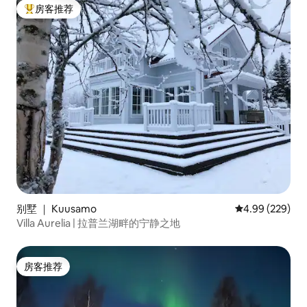
房客推荐
热门「房客推荐」
别墅 ｜ Kuusamo
平均评分 4.99
4.99 (229)
Villa Aurelia | 拉普兰湖畔的宁静之地
房客推荐
房客推荐