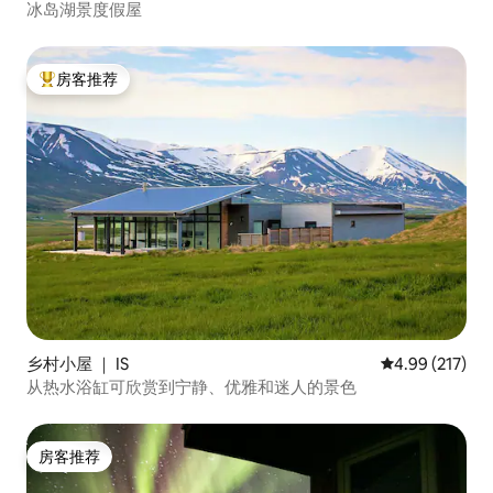
冰岛湖景度假屋
房客推荐
热门「房客推荐」
乡村小屋 ｜ IS
平均评分 4.99
4.99 (217)
从热水浴缸可欣赏到宁静、优雅和迷人的景色
房客推荐
房客推荐