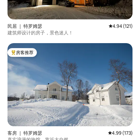
民居 ｜ 特罗姆瑟
平均评分 4.94
4.94 (121)
建筑师设计的房子，景色迷人！
房客推荐
热门「房客推荐」
客房 ｜ 特罗姆瑟
平均评分 4.99
4.99 (173)
真实浪漫的旅馆，靠近大自然