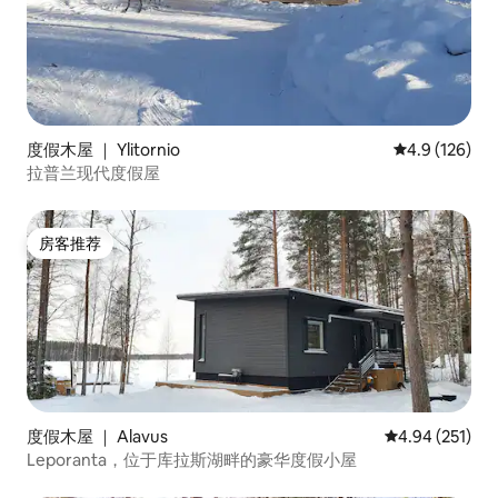
度假木屋 ｜ Ylitornio
平均评分 4.9
4.9 (126)
拉普兰现代度假屋
房客推荐
房客推荐
度假木屋 ｜ Alavus
平均评分 4.94
4.94 (251)
Leporanta，位于库拉斯湖畔的豪华度假小屋