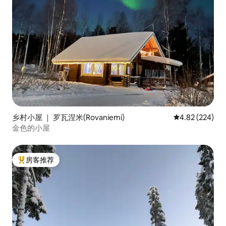
乡村小屋 ｜ 罗瓦涅米(Rovaniemi)
平均评分 4.82
4.82 (224)
金色的小屋
房客推荐
热门「房客推荐」