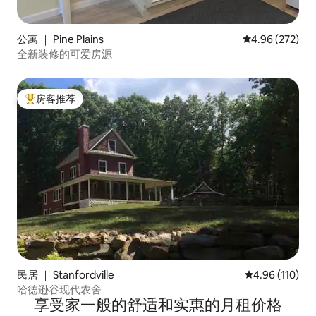
公寓 ｜ Pine Plains
平均评分 4.96
4.96 (272)
全新装修的可爱房源
房客推荐
热门「房客推荐」
民居 ｜ Stanfordville
平均评分 4.96
4.96 (110)
哈德逊谷现代农舍
享受家一般的舒适和实惠的月租价格