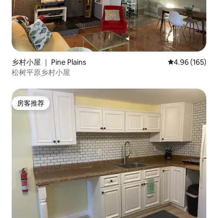
乡村小屋 ｜ Pine Plains
平均评分 4.96
4.96 (165)
松树平原乡村小屋
房客推荐
房客推荐