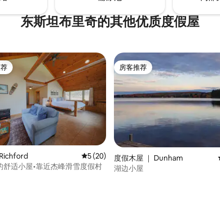
东斯坦布里奇的其他优质度假屋
推荐
房客推荐
客推荐」
房客推荐
ichford
平均评分 5 分（满分 5 分），共 20 条评价
5 (20)
度假木屋 ｜ Dunham
的舒适小屋•靠近杰峰滑雪度假村
湖边小屋