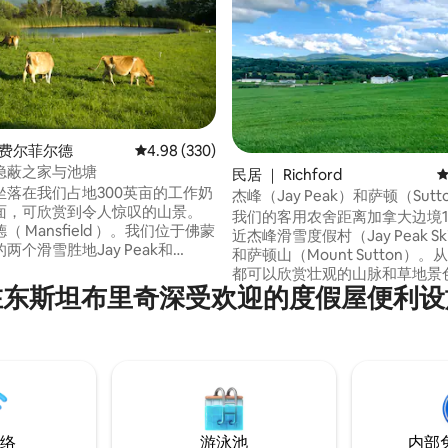
5 分），共 245 条评价
 费尔菲尔德
平均评分 4.98 分（满分 5 分），共 330 条评价
4.98 (330)
隐蔽之家与池塘
民居 ｜ Richford
平
坐落在我们占地300英亩的工作奶
杰峰（Jay Peak）和萨顿（Sut
面，可欣赏到令人惊叹的山景。
的宁静舒适农舍
我们的客用农舍距离加拿大边境
 Mansfield ）。我们位于佛蒙
近杰峰滑雪度假村（Jay Peak Ski 
两个滑雪胜地Jay Peak和
和萨顿山（Mount Sutton）
er Notch之间。 来参加充满下坡滑
都可以欣赏壮观的山脉和草地景色！
或x乡村之旅的冬季冒险吧。 入住
在东斯坦布里奇深受欢迎的度假屋便利设
里，您可以探索古朴、以美食为
酒厂、酿酒厂和餐厅。 或者在农
裔加拿大东部小镇，就在魁北克
心，在柴火炉旁放松身心，烹饪
面，还可以探索风景优美的乡间
的农场食物作为晚餐。 欢迎随时
富的湖泊、家庭农场、山间小径
良好的狗！
吧和北佛蒙特州的老商店。或者
门廊和宁静的氛围！
络
游泳池
内部