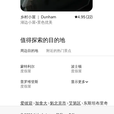
乡村小屋 ｜ Dunham
平均评分 4.95 分（满分
4.95 (22)
湖边小屋•景色优美
值得探索的目的地
周边目的地
附近的热门景点
蒙特利尔
波士顿
度假屋
度假屋
普罗维登斯
显示更多
度假屋
爱彼迎
加拿大
魁北克市
艾第区
东斯坦布里奇