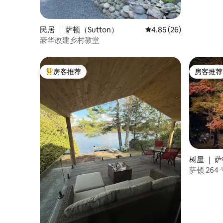
民居 ｜ 萨顿（Sutton）
平均评分 4.85 分（满分
4.85 (26)
豪华改建乡村教堂
房客推荐
房客推荐
热门「房客推荐」
房客推荐
树屋 ｜ 萨
萨顿 26