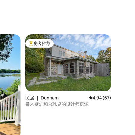
房客推荐
热门「房客推荐」
民居 ｜ Dunham
平均评分 4.94 分（满分
4.94 (67)
带木壁炉和台球桌的设计师房源