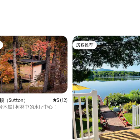
 5 分），共 26 条评价
房客推荐
房客推荐
顿（Sutton）
平均评分 5 分（满分 5 分），共 12 条评价
5 (12)
4 号木屋 | 树林中的水疗中心！