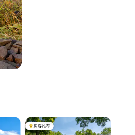
乡村小屋 ｜
房客推荐
房客
热门「房客推荐」
热门「
查齐湖畔