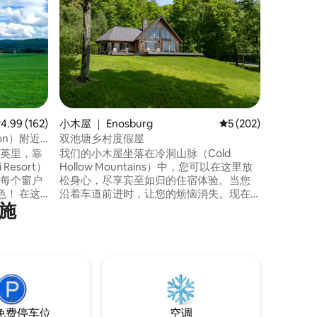
位于私人
强大的无
里很安静
万美元的美
500英
在室外或
在室内壁
提供木柴
均评分 4.99 分（满分 5 分），共 162 条评价
4.99 (162)
小木屋 ｜ Enosburg
平均评分 5 分（满分 
5 (202)
ton）附近
双池塘乡村度假屋
1英里，靠
我们的小木屋坐落在冷洞山脉（Cold
Resort）
Hollow Mountains）中，您可以在这里放
。从每个窗户
松身心，尽享宾至如归的住宿体验。当您
 在这
沿着车道前进时，让您的烦恼消失。现在
施
中心的法
是小木屋时间。在旅行一天后，您可以在
边境对
带爪脚的浴缸中放松身心，或在设备齐全
道路、丰
的厨房里烹饪家常菜。醒来后，在露台上
、当地酒
喝咖啡，或在池塘周围散步。您不会后悔
只是享受
在夜晚放松身心——观赏星空简直太神奇
了！我们确信，您一定会流连忘返！
免费停车位
空调