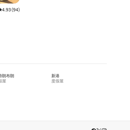
平均评分 4.93 分（满分 5 分），共 94 条评价
4.93 (94)
特朗布朗
新港
假屋
度假屋