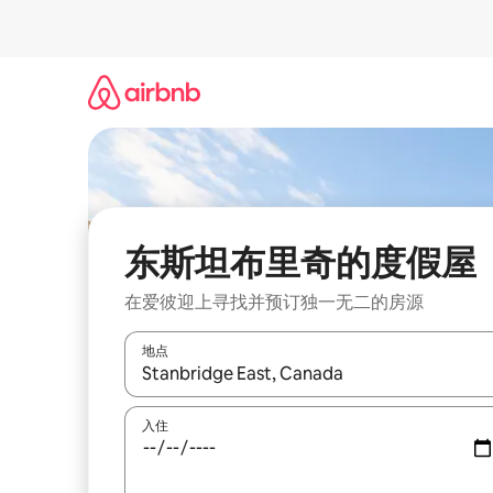
跳
至
内
容
东斯坦布里奇的度假屋
在爱彼迎上寻找并预订独一无二的房源
地点
如有搜索结果，请使用上下方向键查看，或通过点
入住