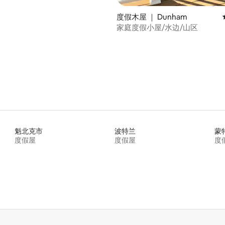
度假木屋 ｜ Dunham
家庭度假小屋/水边/山区
 5 分），共 22 条评价
魁北克市
波特兰
蒙
度假屋
度假屋
度