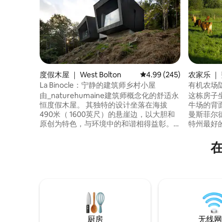
度假木屋 ｜ West Bolton
平均评分 4.99 分（满分 
4.99 (245)
农家乐 ｜
La Binocle：宁静的建筑师乡村小屋
有机农场
由_naturehumaine建筑师概念化的舒适永
这栋房子
恒度假木屋。 其独特的设计坐落在海拔
牛场的背
490米（ 1600英尺）的悬崖边，以大胆和
曼斯菲尔德（
原创为特色，与环境中的和谐相得益彰。
特州最好的
小屋周围环绕着森林，可欣赏格伦山（
Smuggl
Mount Glen ）的壮丽景色和周围的自然景
雪、骑行
观，主要受到阿巴拉契亚走廊（
当地的啤
Appalachian Corridor ）的保护。 这里是
场放松身
放松身心的完美场所。 照片： Adrien
一些美味
Williams/S.A. CITQ # 302449
携带行为
厨房
无线网