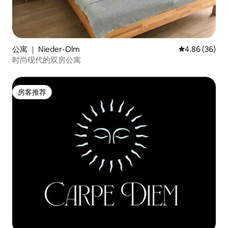
公寓 ｜ Nieder-Olm
平均评分 4.86
4.86 (36)
时尚现代的双房公寓
房客推荐
房客推荐