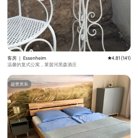
客房 ｜ Essenheim
平均评分 4.81
4.81 (141)
温馨的复式公寓，莱茵河黑森酒庄
超赞房东
超赞房东