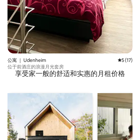
公寓 ｜ Udenheim
平均评分 5
5 (17)
位于前酒庄的浪漫月光套房
享受家一般的舒适和实惠的月租价格