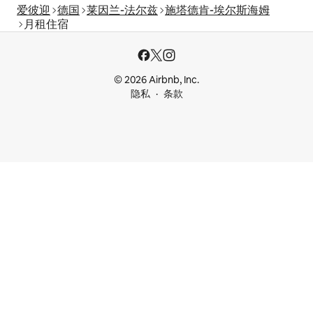
爱彼迎
德国
莱因兰-法尔兹
施塔德肯-埃尔斯海姆
月租住宿
© 2026 Airbnb, Inc.
隐私
条款