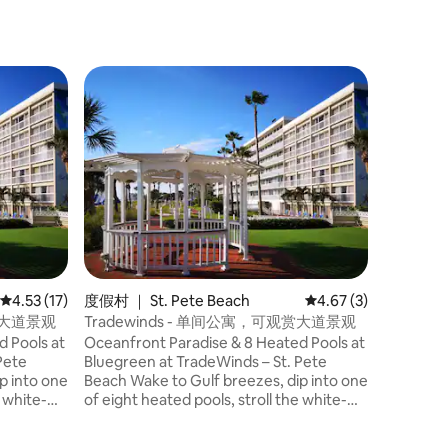
度假村 ｜ S
Trade
Oceanfro
Bluegree
Beach Wake to Gulf breezes, dip into one
of eight 
sand beach
then wat
from you
平均评分 4.53 分（满分 5 分），共 17 条评价
4.53 (17)
度假村 ｜ St. Pete Beach
平均评分 4.67 分（满
4.67 (3)
观赏大道景观
Tradewinds - 单间公寓，可观赏大道景观
d Pools at
Oceanfront Paradise & 8 Heated Pools at
Pete
Bluegreen at TradeWinds – St. Pete
Beach Wake to Gulf breezes, dip into one
e white-
of eight heated pools, stroll the white-
iki bar,
sand beach, sip cocktails at the tiki bar,
e waves
then watch the sunset over the waves