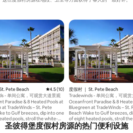
 5 分），共 11 条评价
. Pete Beach
平均评分 4.5 分（满分 5 分），共 10 条评价
4.5 (10)
度假村 ｜ St. Pete Beach
inds - 单间公寓，可观赏大道景观
Tradewinds - 单间公寓，可
t Paradise & 8 Heated Pools at
Oceanfront Paradise & 8 Heate
 at TradeWinds – St. Pete
Bluegreen at TradeWinds – St. 
Beach Wake to Gulf breezes, dip into one
eated pools, stroll the white-
of eight heated pools, stroll th
圣彼得堡度假村房源的热门便利设施
, sip cocktails at the tiki bar,
sand beach, sip cocktails at the t
h the sunset over the waves
then watch the sunset over th