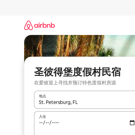
跳
至
内
容
圣彼得堡度假村民宿
在爱彼迎上寻找并预订特色度假村房源
地点
如有搜索结果，请使用上下方向键查看，或通过点
入住