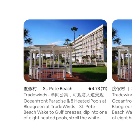
度假村 ｜ St. Pete Beach
平均评分 4.73 分（满分
4.73 (11)
度假村 ｜ St
Tradewinds - 单间公寓，可观赏大道景观
Tradew
Oceanfront Paradise & 8 Heated Pools at
Oceanfron
Bluegreen at TradeWinds – St. Pete
Bluegreen
Beach Wake to Gulf breezes, dip into one
Beach Wake to Gulf breezes, dip into one
of eight heated pools, stroll the white-
of eight h
sand beach, sip cocktails at the tiki bar,
sand beach
then watch the sunset over the waves
then watc