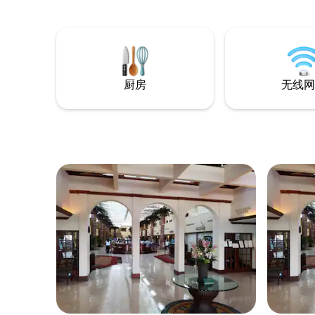
from your balcony.
from your
厨房
无线网