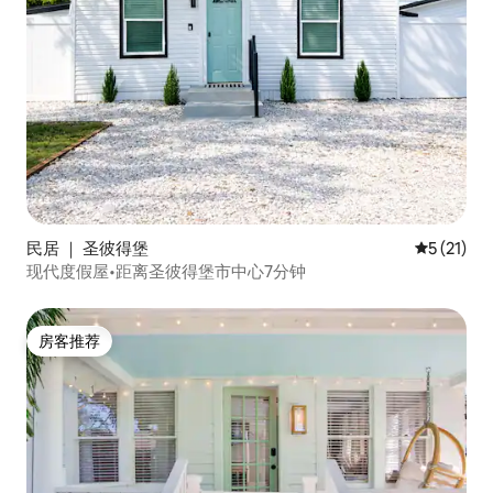
民居 ｜ 圣彼得堡
平均评分 5
5 (21)
现代度假屋•距离圣彼得堡市中心7分钟
房客推荐
房客推荐