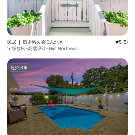
民居 ｜ 历史悠久的旧东北区
平均评分 
5 (5)
宁静放松~高端设计~Hist Northeast
超赞房东
超赞房东