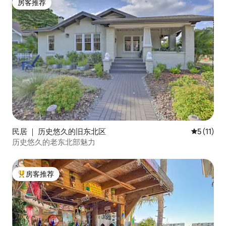
房客推荐
房客推荐
民居 ｜ 历史悠久的旧东北区
平均评分 5
5 (11)
历史悠久的老东北部魅力
房客推荐
热门「房客推荐」