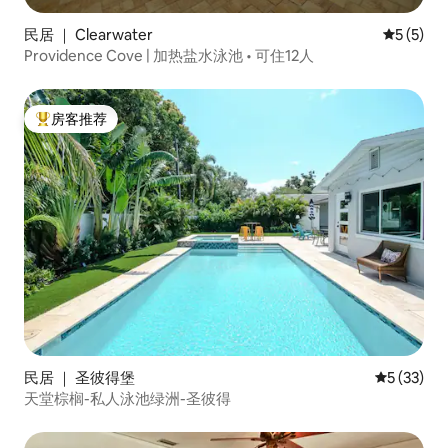
民居 ｜ Clearwater
平均评分 
5 (5)
Providence Cove | 加热盐水泳池 • 可住12人
房客推荐
热门「房客推荐」
民居 ｜ 圣彼得堡
平均评分 5
5 (33)
天堂棕榈-私人泳池绿洲-圣彼得