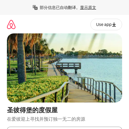
跳
部分信息已自动翻译。
显示原文
至
内
容
Use app
圣彼得堡的度假屋
在爱彼迎上寻找并预订独一无二的房源