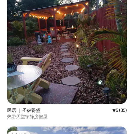
民居 ｜ 圣彼得堡
平均评分 5
5 (35)
热带天堂宁静度假屋