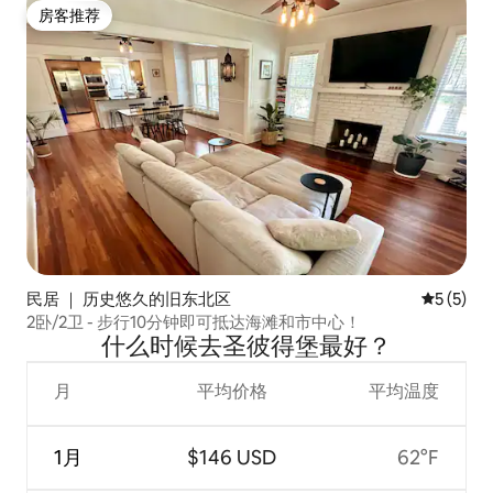
房客推荐
房客推荐
民居 ｜ 历史悠久的旧东北区
平均评分 
5 (5)
2卧/2卫 - 步行10分钟即可抵达海滩和市中心！
什么时候去圣彼得堡最好？
月
平均价格
平均温度
1月
$146 USD
62°F