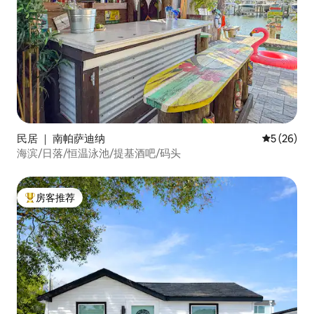
民居 ｜ 南帕萨迪纳
平均评分 5
5 (26)
海滨/日落/恒温泳池/提基酒吧/码头
房客推荐
热门「房客推荐」