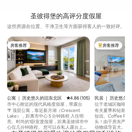
圣彼得堡的高评分度假屋
这些房源在位置、干净卫生等方面获得客人的一致好评。
房客推荐
房客推荐
房客推荐
热门「房客推荐」
公寓 ｜ 历史悠久的旧东北区
平均评分 4.86 分（满分 5 分），共
4.86 (105)
民居 ｜ 历史悠久
市中心附近的现代风格度假屋，带露台
位于老城区咖啡壶
🌴 顶层公寓，靠近新月湖（Crescent
有关夏季和短期住
Lake），距离市中心 5 分钟路程 入住明
短信。Coffee Po
亮、时尚的1卧室度假屋，距离圣彼得市中
头！由于房东严重
心仅几分钟路程。 您可以在私人露台上欣
动物或导盲犬。 这套美丽的房源位于历史