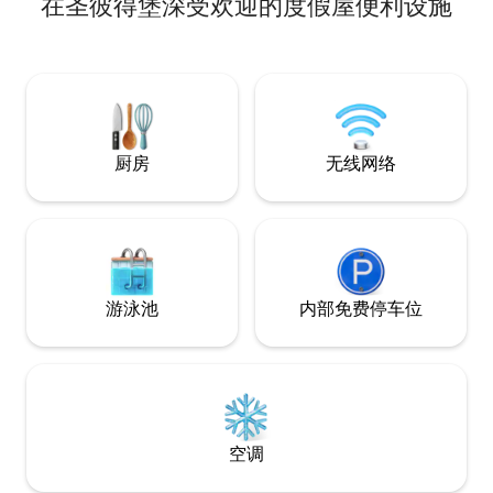
在圣彼得堡深受欢迎的度假屋便利设施
赏宁静的湖景，距离新月湖公园
悠久的东北街区，
（Crescent Lake Park）仅几步之遥，附
（Coffee Pot 
近还有海滩大道（Beach Drive）、餐厅和
漂亮的住宅非常适
夜生活场所。 ✔ 加大双人床 + 高端装饰 ✔
美体验的人士。坐
可欣赏湖景的独立庭院 ✔ 高速无线网络
啡。在附近的Coff
+智能电视 ✔ 免费停车 + 可携带宠物 在安
艇、小船或独木舟
静、高架的空间中放松身心——一切都近
在咫尺，却远离喧嚣。
厨房
无线网络
游泳池
内部免费停车位
空调