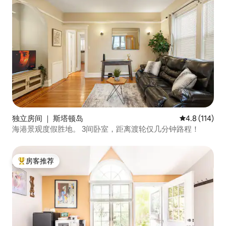
独立房间 ｜ 斯塔顿岛
平均评分 4.8
4.8 (114)
海港景观度假胜地。 3间卧室，距离渡轮仅几分钟路程！
房客推荐
热门「房客推荐」