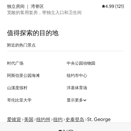
独立房间 ｜ 湾脊区
平均评分 4.99
4.99 (121)
宽敞的客用套房，带独立入口和卫生间
值得探索的目的地
附近的热门景点
时代广场
中央公园动物园
阿斯伯里公园海滩
纽约市中心
山溪度假村
洋基体育场
哥伦比亚大学
显示更多
爱彼迎
美国
纽约州
纽约
史泰登岛
St. George