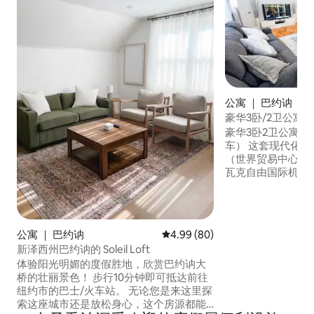
公寓 ｜ 巴约讷
豪华3卧/2卫公寓
尼迪机场和纽瓦克
豪华3卧2卫公寓–
车） 这套现代化的二楼公寓距离曼哈顿
（世界贸易中心）仅
瓦克自由国际机场（
备时尚的起居室，
电视、全功能厨房
间舒适的卧室（1张
床）。 独立入口
公寓 ｜ 巴约讷
平均评分 4.99 分（满分 5 分），
4.99 (80)
和餐厅。 晚上 10 点至次日早上 7 点请保持
新泽西州巴约讷的 Soleil Loft
安静。房东和家人住在楼下
体验阳光明媚的度假胜地，欣赏巴约讷大
庭、商务差旅人士
桥的壮丽景色！ 步行10分钟即可抵达前往
区域寻求舒适的纽
纽约市的巴士/火车站。 无论您是来这里探
索这座城市还是放松身心，这个房源都能