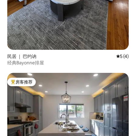
民居 ｜ 巴约讷
平均评分 
5 (4)
经典Bayonne排屋
房客推荐
热门「房客推荐」