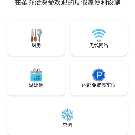
在圣乔治深受欢迎的度假屋便利设施
为您带来难忘的住宿体验。 舒适的布置，
设有两间卧室、全功能卫生间、优质折叠
沙发和设备齐全的厨房。 附近： 距离纽约
市30-35分钟车程 距离美国梦购物中心25-
30分钟车程 距大都会人寿体育场（
MetLife Stadium ） 25-30 距离EWR机场
15-20分钟 距肯尼迪国际机场（JFK）45-
50分钟车程
厨房
无线网络
游泳池
内部免费停车位
空调