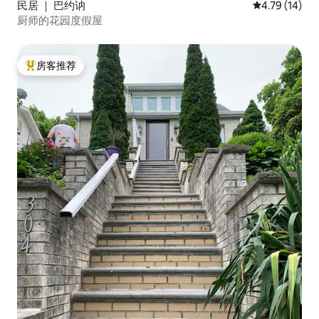
民居 ｜ 巴约讷
平均评分 4.7
4.79 (14)
厨师的花园度假屋
房客推荐
热门「房客推荐」