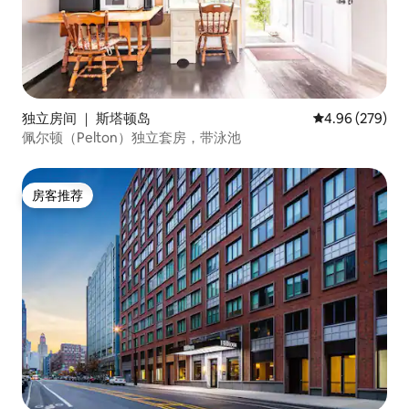
独立房间 ｜ 斯塔顿岛
平均评分 4.96
4.96 (279)
佩尔顿（Pelton）独立套房，带泳池
房客推荐
房客推荐