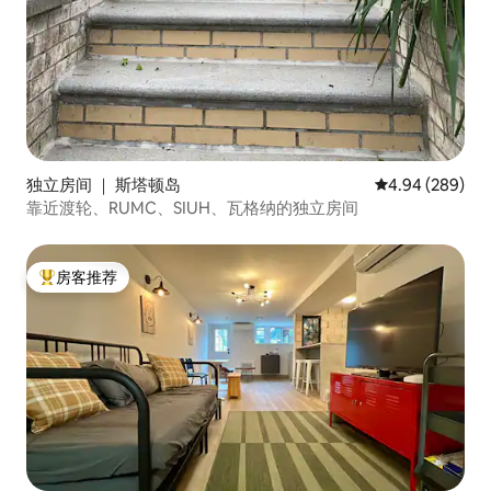
独立房间 ｜ 斯塔顿岛
平均评分 4.94
4.94 (289)
靠近渡轮、RUMC、SIUH、瓦格纳的独立房间
房客推荐
热门「房客推荐」