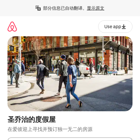
跳
部分信息已自动翻译。
显示原文
至
内
容
Use app
圣乔治的度假屋
在爱彼迎上寻找并预订独一无二的房源