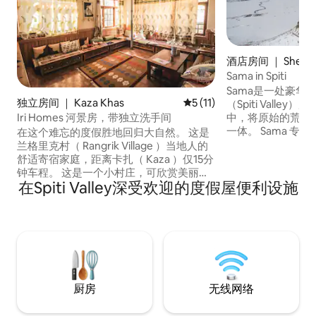
酒店房间 ｜ Shego
Sama in Spiti
Sama是一处豪华
独立房间 ｜ Kaza Khas
平均评分 5 分（满分 5 分），
5 (11)
（Spiti Vall
Iri Homes 河景房，带独立洗手间
中，将原始的荒野
一体。 Sama 
在这个难忘的度假胜地回归大自然。 这是
况下获得沉浸式体
兰格里克村（ Rangrik Village ）当地人的
供了一种独特的方
舒适寄宿家庭，距离卡扎（ Kaza ）仅15分
壮丽景色。 我们的露营地秉承斯皮蒂的精
钟车程。 这是一个小村庄，可欣赏美丽的
在Spiti Valley深受欢迎的度假屋便利设施
神，体现了对这片
河景和宁静的环境。 位于Key和Kaza之
节奏的深切尊重。
间，所以这两个地方距离这里只有几分钟
队，致力于打造有
的路程！ 如果您正在考虑宁静安谧，那么
您已经在正确的目的地停留了！ 这里是旅
行者/徒步旅行者/摄影师的天堂，他们想
以独特的方式探索斯皮蒂（ Spiti ）。
厨房
无线网络