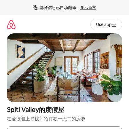
跳
部分信息已自动翻译。
显示原文
至
内
容
Use app
Spiti Valley的度假屋
在爱彼迎上寻找并预订独一无二的房源