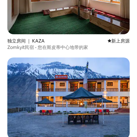
独立房间 ｜ KAZA
新房源
新上房源
Zomkyit民宿 - 您在斯皮蒂中心地带的家