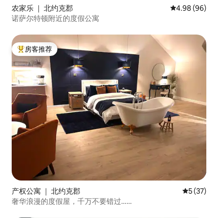
农家乐 ｜ 北约克郡
平均评分 4.98
4.98 (96)
诺萨尔特顿附近的度假公寓
房客推荐
热门「房客推荐」
产权公寓 ｜ 北约克郡
平均评分 5
5 (37)
奢华浪漫的度假屋，千万不要错过……