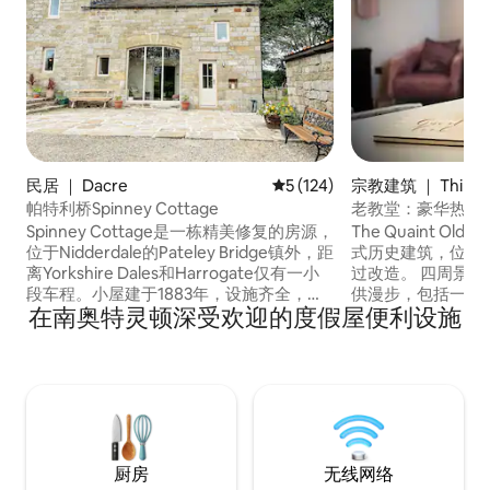
民居 ｜ Dacre
平均评分 5 分（满分 5 分），共
5 (124)
宗教建筑 ｜ Thirsk
帕特利桥Spinney Cottage
老教堂：豪华热水
Spinney Cottage是一栋精美修复的房源，
The Quaint Ol
位于Nidderdale的Pateley Bridge镇外，距
式历史建筑，位于
离Yorkshire Dales和Harrogate仅有一小
过改造。 四周景
段车程。小屋建于1883年，设施齐全，配
供漫步，包括一条沿
在南奥特灵顿深受欢迎的度假屋便利设施
备了烧木炉和裸露的石墙，还有烧烤设
Swale）的美丽
施、火坑和户外座位。房源坐落在4英亩的
浴缸水疗，专为纯
花园和林地中，房客可以充分享受我们宁
拜堂非常适合宠物
静的地理位置。非常适合徒步旅行者、骑
控狗狗洗澡设施，
自行车者和那些寻找宁静度假胜地的人。
后尽享放松。 包
停车位。 真正的
厨房
无线网络