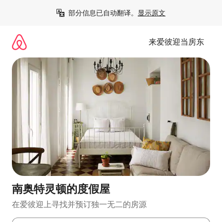
跳
部分信息已自动翻译。
显示原文
至
内
容
来爱彼迎当房东
南奥特灵顿的度假屋
在爱彼迎上寻找并预订独一无二的房源