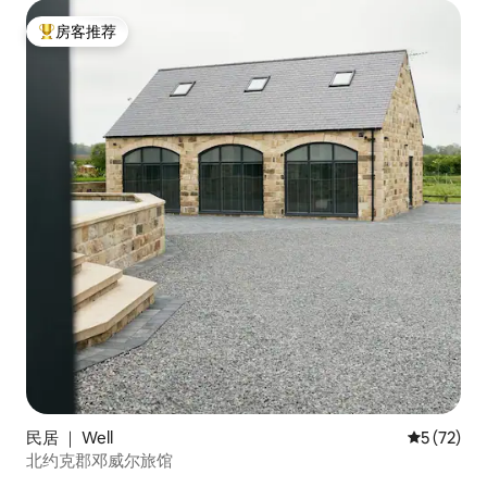
房客推荐
热门「房客推荐」
民居 ｜ Well
平均评分 5
5 (72)
北约克郡邓威尔旅馆