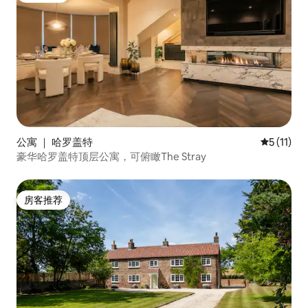
公寓 ｜ 哈罗盖特
平均评分 5
5 (11)
豪华哈罗盖特顶层公寓，可俯瞰The Stray
房客推荐
房客推荐