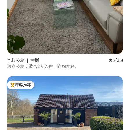
产权公寓 ｜ 劳斯
平均评分 5
5 (35)
独立公寓，适合2人入住，狗狗友好。
房客推荐
热门「房客推荐」