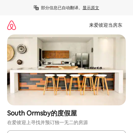
跳
部分信息已自动翻译。
显示原文
至
内
容
来爱彼迎当房东
South Ormsby的度假屋
在爱彼迎上寻找并预订独一无二的房源