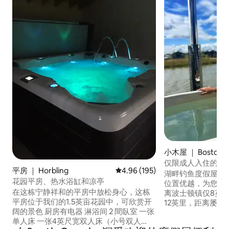
小木屋 ｜ Boston Li
re
仅限成人入住的小
平房 ｜ Horbling
平均评分 4.96 分（满分 5 分），共
4.96 (195)
缸
湖畔钓鱼度假屋位
花园平房、热水浴缸和凉亭
位置优越，为您提
在这栋宁静祥和的平房中放松身心，这栋
离波士顿镇仅8英
平房位于我们的1.5英亩花园中，可欣赏开
12英里，距离屡获
阔的景色 厨房有电器 淋浴间 2 間臥室 一张
英里。 我们在3英
单人床 一张4英尺宽双人床（小号双人
屋： -仅限成人入