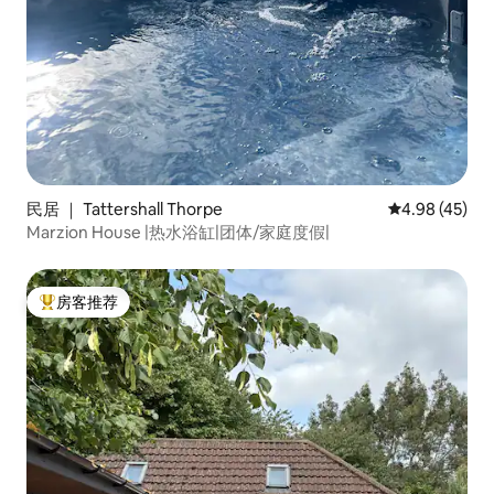
民居 ｜ Tattershall Thorpe
平均评分 4.9
4.98 (45)
Marzion House |热水浴缸|团体/家庭度假|
房客推荐
热门「房客推荐」