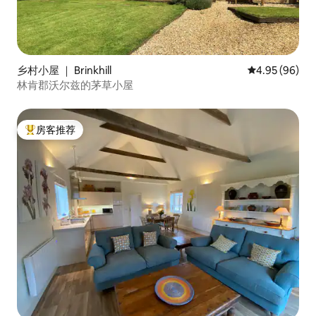
乡村小屋 ｜ Brinkhill
平均评分 4.95
4.95 (96)
林肯郡沃尔兹的茅草小屋
房客推荐
热门「房客推荐」