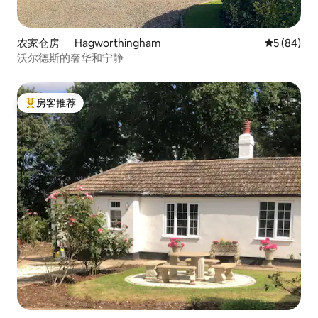
农家仓房 ｜ Hagworthingham
平均评分 5
5 (84)
沃尔德斯的奢华和宁静
房客推荐
热门「房客推荐」