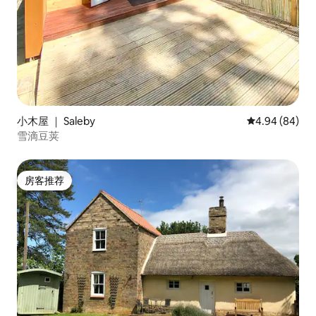
小木屋 ｜ Saleby
平均评分 4.94
4.94 (84)
雪滴豆荚
房客推荐
房客推荐