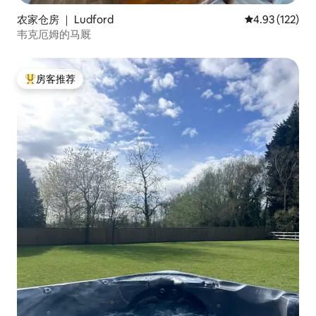
农家仓房 ｜ Ludford
平均评分 4.93
4.93 (122)
韦克厄姆的马厩
房客推荐
热门「房客推荐」