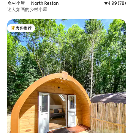
乡村小屋 ｜ North Reston
平均评分 4.99
4.99 (78)
迷人如画的乡村小屋
房客推荐
热门「房客推荐」