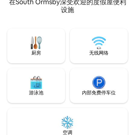
在South Ormsby深受欢迎的度假屋便利
床） 衣柜空间非常好 无线网络和Alexa。
木热水浴缸（可携
免费观看电视和Fire Stick 风扇 台球桌 可欣
宠物入住的小木屋）
设施
赏林肯郡乡村的侧面和后面的景色。 篝火
童/宠物入住/不适
炉 独立的花园建筑，配备大型热水浴缸，
双人小木屋（适合儿
可俯瞰田野，且为私人所有。 步行即可到
以在我们的现场披
达酒吧。 步行20分钟即可抵达下一个村庄
的当地商店和肉店
厨房
无线网络
游泳池
内部免费停车位
空调