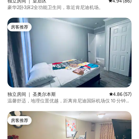
独立房间 ｜ 皇后区
平均评分 4.94
4.94 (86)
豪华2卧3床2全功能卫生间，靠近肯尼迪机场。
房客推荐
房客推荐
独立房间 ｜ 圣奥尔本斯
平均评分 4.86
4.86 (57)
温馨舒适，地理位置优越，距离肯尼迪国际机场仅 10 分钟车
程
房客推荐
房客推荐