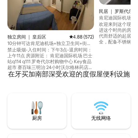
民居 ｜ 罗斯代尔
肯尼迪国际机场/瑞
现代房源
欢迎来到这个现代
进这个时尚的房源
代而舒适的起居空
独立房间 ｜ 皇后区
平均评分 4.88 分（满分 5 分），共
4.88 (572)
全，配备不锈钢家
10分钟可达肯尼迪机场+独立卫生间+街角
炉） 其他注意事项 开车10分钟即可抵达肯
巴士站
禁止吸烟-入住时间：下午3点-退房时间：
尼迪机场 ✈️ 8分钟车
上午11点 房源附近： 肯尼迪国际机场 巴士
钟即可抵达Green A
站q114 q111 罗奇代尔村购物中心 Key食品
中心 12分钟可达🚕Res
超市 赛百味三明治 24小时沃尔格林药店
场 乘坐LIRR 3
在牙买加南部深受欢迎的度假屋便利设施
Popeyes 路易斯安那州厨房 麦当劳
站 🚆 开车5分
Checkers & Rally's 自助洗衣机 Baisley
Pond Park 24小时熟食店。 房源内： 共用
厨房 1.5间共用卫生间 后院 卧室： 标准双
人床 全功能小冰箱 微波炉 咖啡机 壁橱。
55英寸智能电视
厨房
无线网络