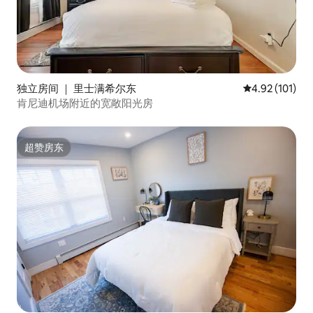
独立房间 ｜ 里士满希尔东
平均评分 4.92
4.92 (101)
肯尼迪机场附近的宽敞阳光房
超赞房东
超赞房东