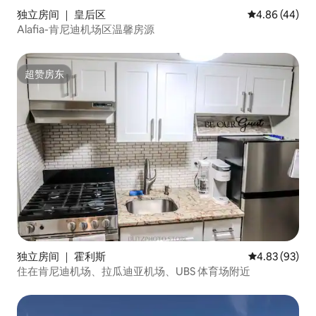
独立房间 ｜ 皇后区
平均评分 4.86
4.86 (44)
Alafia-肯尼迪机场区温馨房源
超赞房东
超赞房东
独立房间 ｜ 霍利斯
平均评分 4.83
4.83 (93)
住在肯尼迪机场、拉瓜迪亚机场、UBS 体育场附近