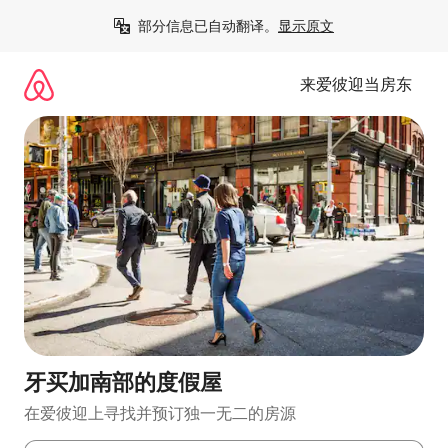
跳
部分信息已自动翻译。
显示原文
至
内
容
来爱彼迎当房东
牙买加南部的度假屋
在爱彼迎上寻找并预订独一无二的房源