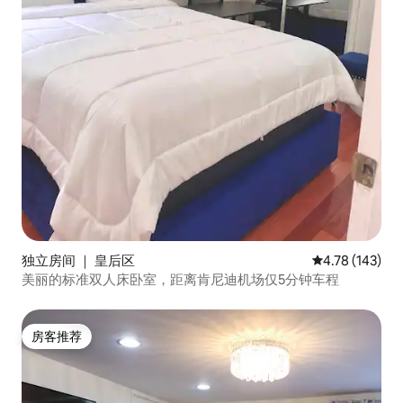
独立房间 ｜ 皇后区
平均评分 4.78
4.78 (143)
美丽的标准双人床卧室，距离肯尼迪机场仅5分钟车程
房客推荐
房客推荐