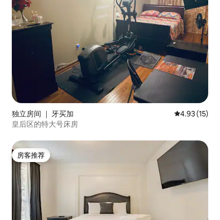
独立房间 ｜ 牙买加
平均评分 4.9
4.93 (15)
皇后区的特大号床房
房客推荐
房客推荐