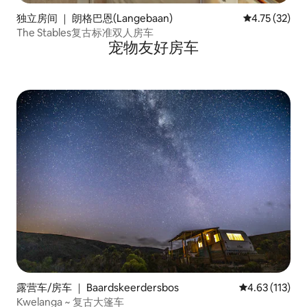
独立房间 ｜ 朗格巴恩(Langebaan)
平均评分 4.7
4.75 (32)
The Stables复古标准双人房车
宠物友好房车
露营车/房车 ｜ Baardskeerdersbos
平均评分 4.63
4.63 (113)
Kwelanga ~ 复古大篷车