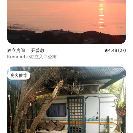
独立房间 ｜ 开普敦
平均评分 4.48
4.48 (27)
Kommetjie独立入口公寓
房客推荐
房客推荐