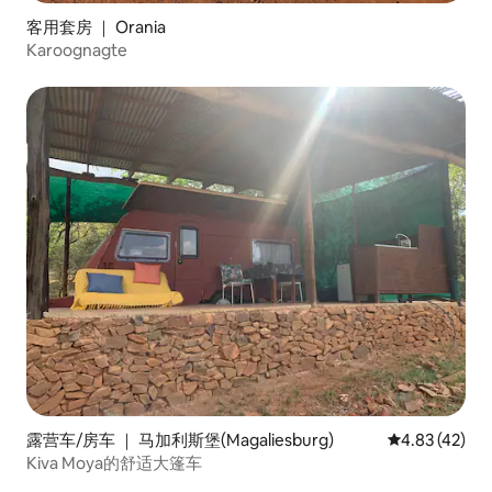
客用套房 ｜ Orania
Karoognagte
露营车/房车 ｜ 马加利斯堡(Magaliesburg)
平均评分 4.8
4.83 (42)
Kiva Moya的舒适大篷车