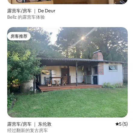
露营车/房车 ｜ De Deur
Bellz 的露营车体验
房客推荐
房客推荐
露营车/房车 ｜ 东伦敦
平均评分 
5 (5)
经过翻新的复古房车