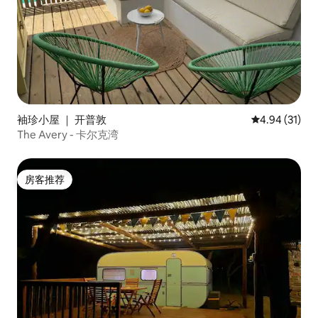
袖珍小屋 ｜ 开普敦
平均评分 4.9
4.94 (31)
The Avery - 卡尔克湾
房客推荐
房客推荐