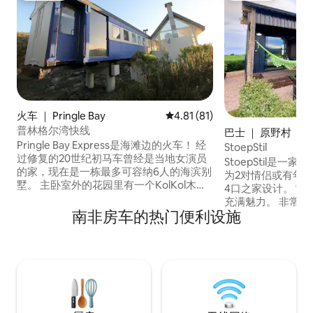
火车 ｜ Pringle Bay
平均评分 4.81 分（满分 5 分），
4.81 (81)
普林格尔湾快线
巴士 ｜ 原野村
Pringle Bay Express是海滩边的火车！ 经
StoepStil
过修复的20世纪初马车曾经是当地女演员
StoepStil是
的家，现在是一栋最多可容纳6人的海滨别
为2对情侣或有年龄
墅。 主卧室外的花园里有一个KolKol木柴
4口之家设计。 它
热水浴缸（供房客自助使用） ，游泳后非
充满魅力。 非常适合热爱户外活动和冒险
常好！ 步行3分钟即可到达原始的主海滩，
南非房车的热门便利设施
的人。 在这个单元
那里有1公里的白色沙滩可供步行和游泳，
（庭院）--中央空
还可以欣赏福尔斯湾（ False Bay ）日落的
动，房客可以真正
美景。 步行10分钟即可抵达商店和几家很
系。 这不是豪华
棒的餐厅。
营地）。 设备齐
天风格。