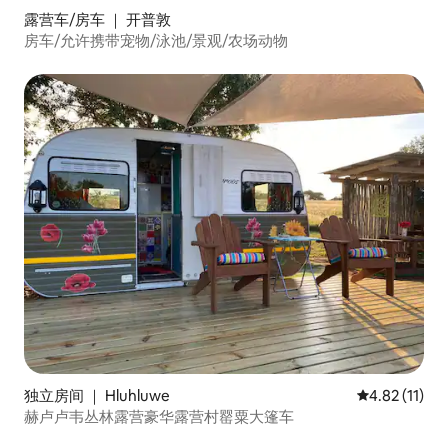
露营车/房车 ｜ 开普敦
房车/允许携带宠物/泳池/景观/农场动物
独立房间 ｜ Hluhluwe
平均评分 4.8
4.82 (11)
赫卢卢韦丛林露营豪华露营村罂粟大篷车