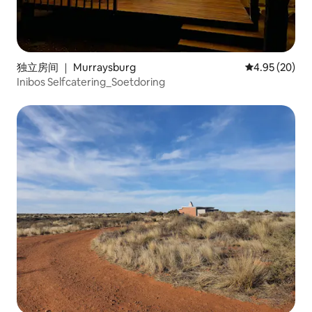
独立房间 ｜ Murraysburg
平均评分 4.95
4.95 (20)
Inibos Selfcatering_Soetdoring