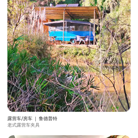
露营车/房车 ｜ 鲁德普特
老式露营车夹具