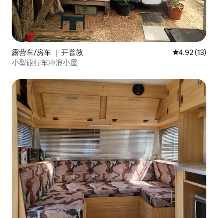
露营车/房车 ｜ 开普敦
平均评分 4.9
4.92 (13)
小型旅行车冲浪小屋