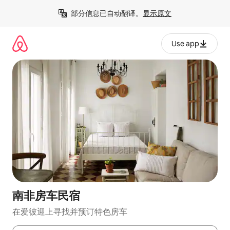
跳
部分信息已自动翻译。
显示原文
至
内
容
Use app
南非房车民宿
在爱彼迎上寻找并预订特色房车