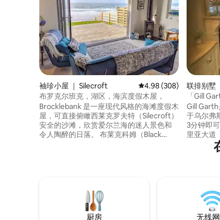
袖珍小屋 ｜ Silecroft
平均评分 4.98 分（满分 
4.98 (308)
联排别墅 
布罗克尔班克，湖区，海滨度假木屋，
「Gill
别墅
Brocklebank 是一座现代风格的海滩度假木
Gill 
屋，可直接俯瞰西莱克罗夫特（Silecroft）
于乌尔弗斯
安全的沙滩，欣赏爱尔兰海的迷人景色和
3分钟即
令人陶醉的日落。 布莱克科姆（Black
里亚大道（
Combe）构成了背景，是坎布里亚湖区山
的火车站0
脉（Cumbria Lakeland Fells）的一部分。
「Gill
这栋海滩度假木屋设计精心、格调高雅，
均配有大
让您远离日常生活的喧嚣，在完全宁静的
配有干净
环境中放松身心。 尝试“野外游泳”等体
淋浴间的
验，在维查姆（Whicham）骑坎布里亚重
和带Netf
型马。
厨房
无线网