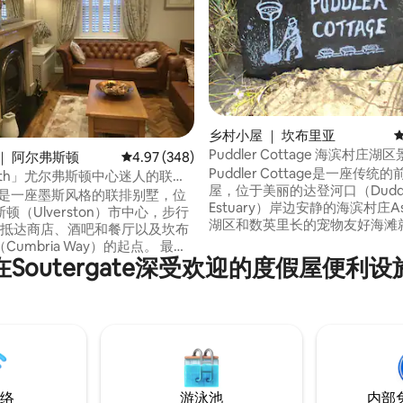
乡村小屋 ｜ 坎布里亚
Puddler Cottage 海滨村庄湖
5 分），共 308 条评价
｜ 阿尔弗斯顿
平均评分 4.97 分（满分 5 分），共 348 条评价
4.97 (348)
Puddler Cottage是一座传统
 Garth」尤尔弗斯顿中心迷人的联排
屋，位于美丽的达登河口（Dudd
Garth是一座墨斯风格的联排别墅，位
Estuary）岸边安静的海滨村庄A
顿（Ulverston）市中心，步行
湖区和数英里长的宠物友好海滩
可抵达商店、酒吧和餐厅以及坎布
门口。Askam有Chippie、中
Cumbria Way）的起点。 最近
店、咖啡馆（周四至周日）、邮局
在Soutergate深受欢迎的度假屋便利设
.8英里 最近的巴士站0.6英里
Licence、当地酒吧（周四至周
 Garth」以最高标准装修，每间卧室
Coop、游乐场、野餐区和火车
型平板电视，宽敞舒适的床铺，
Puddler Cottage步行几分钟
的床单和羽绒被，以及带步入式
豪华浴室。 免费停车、无线网络
lix的天空电视。
络
游泳池
内部