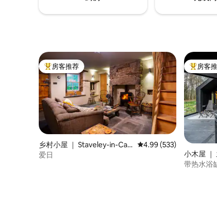
房客推荐
房客
热门「房客推荐」
热门「房
乡村小屋 ｜ Staveley-in-Cart
平均评分 4.99 分（满分 
4.99 (533)
小木屋 ｜
mel
爱日
带热水浴