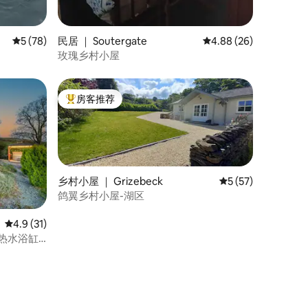
平均评分 5 分（满分 5 分），共 78 条评价
5 (78)
民居 ｜ Soutergate
平均评分 4.88 分（满分
4.88 (26)
玫瑰乡村小屋
房客推荐
热门「房客推荐」
乡村小屋 ｜ Grizebeck
平均评分 5 分（满分
5 (57)
鸽翼乡村小屋-湖区
平均评分 4.9 分（满分 5 分），共 31 条评价
4.9 (31)
备热水浴缸