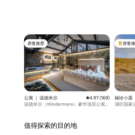
房客推荐
房客
房客推荐
热门「房
公寓 ｜ 温德米尔
平均评分 4.97 分（满分 
4.97 (169)
袖珍小屋 ｜ 
温德米尔（Windermere）豪华顶层公寓1
湖区国家
卧室公寓
值得探索的目的地