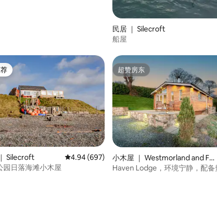
民居 ｜ Silecroft
船屋
推荐
超赞房东
客推荐」
超赞房东
5 分），共 169 条评价
Silecroft
平均评分 4.94 分（满分 5 分），共 697 条评价
4.94 (697)
小木屋 ｜ Westmorland and Fur
ness
公园日落海滩小木屋
Haven Lodge，环境宁静，配
和景观