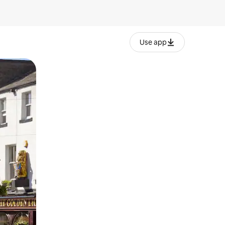
Use app