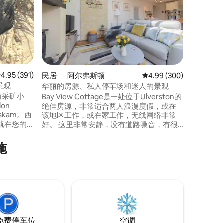
房源包括
餐区，位
（More
（Conist
骑自行车的绝佳位
躺椅，配
适合准备
括：茶、
平均评分 4.95 分（满分 5 分），共 391 条评价
4.95 (391)
民居 ｜ 阿尔弗斯顿
平均评分 4.99 分（满分 
4.99 (300)
只表现良
区景观
华丽的房源、私人停车场和迷人的景观
的前采矿小
Bay View Cottage是一处位于Ulverston的
on
绝佳房源，非常适合两人浪漫度假，或在
skam。西
该地区工作，或在家工作，无线网络非常
就在您的
好。 这里非常安静，没有道路噪音，有很
国外卖、面包
多鸟鸣声，舒适惬意，可欣赏全景。 非常
、Off
靠近市中心，设有带钥匙保险箱的独立入
施
日）、
口，因此抵达时间可以完全灵活，还设有
站，从
私人停车场。 我们使用专业的清洁服务，
即可抵达。
确保房源干净整洁。 比酒店房间好多了！
免费停车位
空调