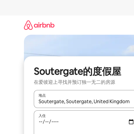
跳
至
内
容
Soutergate的度假屋
在爱彼迎上寻找并预订独一无二的房源
地点
如有搜索结果，请使用上下方向键查看，或通过点
入住