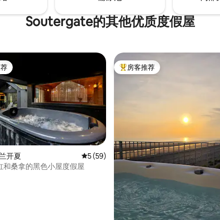
Soutergate的其他优质度假屋
推荐
房客推荐
客推荐」
热门「房客推荐」
5 分），共 533 条评价
 兰开夏
平均评分 5 分（满分 5 分），共 59 条评价
5 (59)
缸和桑拿的黑色小屋度假屋