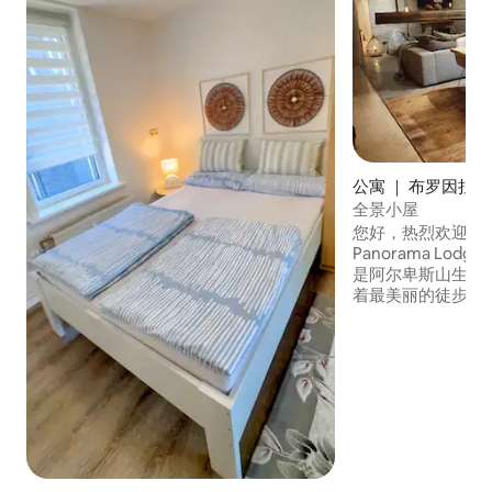
公寓 ｜ 布罗因拉格 (B
e)
全景小屋
您好，热烈欢迎您
Panorama Lodge
是阿尔卑斯山生活
着最美丽的徒步道
橇直达滑雪草地，
野滑雪道？ 然后
WLodgeOne ！ 与以下房源相连： 新老-
带有时代精神的传
人*