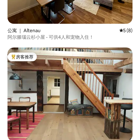
公寓 ｜ Altenau
平均评分 
5 (8)
阿尔滕瑙云杉小屋 - 可供4人和宠物入住！
房客推荐
热门「房客推荐」