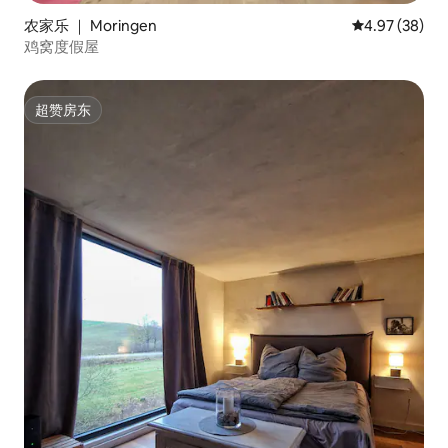
农家乐 ｜ Moringen
平均评分 4.97
4.97 (38)
鸡窝度假屋
超赞房东
超赞房东