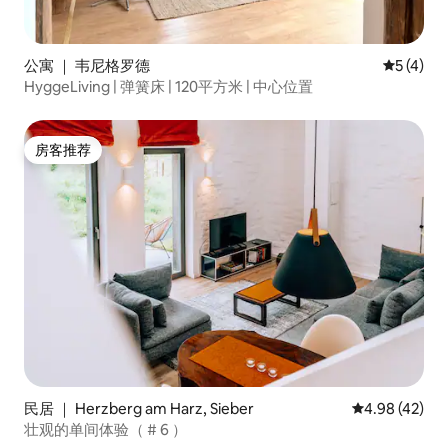
公寓 ｜ 韦尼格罗德
平均评分 
5 (4)
HyggeLiving | 弹簧床 | 120平方米 | 中心位置
房客推荐
房客推荐
民居 ｜ Herzberg am Harz, Sieber
平均评分 4.9
4.98 (42)
壮观的单间体验（ # 6 ）