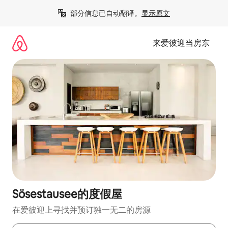
跳
部分信息已自动翻译。
显示原文
至
内
容
来爱彼迎当房东
Sösestausee的度假屋
在爱彼迎上寻找并预订独一无二的房源