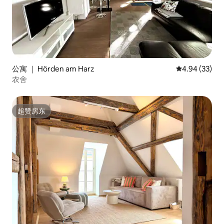
公寓 ｜ Hörden am Harz
平均评分 4.94
4.94 (33)
农舍
超赞房东
超赞房东