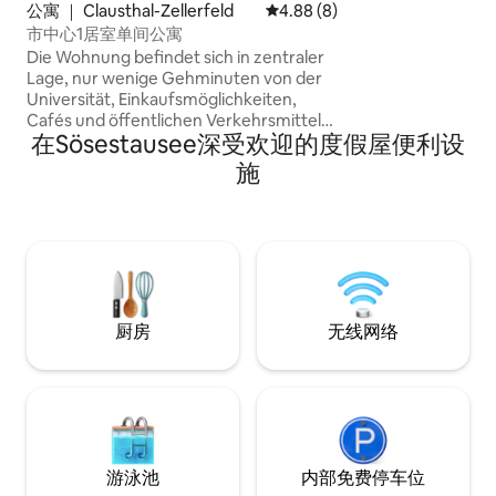
公寓 ｜ Clausthal-Zellerfeld
平均评分 4.88 分（满分 5 分）
4.88 (8)
市中心1居室单间公寓
Die Wohnung befindet sich in zentraler
Lage, nur wenige Gehminuten von der
Universität, Einkaufsmöglichkeiten,
Cafés und öffentlichen Verkehrsmitteln
在Sösestausee深受欢迎的度假屋便利设
entfernt. Ideal für Studierende oder
Einzelpersonen. Ausstattung: • Heller
施
und gut geschnittener Wohn- und
Schlafbereich • Offene Küche •
Badezimmer mit Dusche • Zentrale Lage
• Ruhige und sichere Umgebung Die
Wohnung ist bezugsfertig. Für weitere
Informationen oder einen
Besichtigungstermin können Sie gerne
Kontakt aufnehmen.
厨房
无线网络
游泳池
内部免费停车位