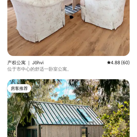
产权公寓 ｜ Jõhvi
平均评分 4.88
4.88 (60)
位于市中心的舒适一卧室公寓。
房客推荐
房客推荐