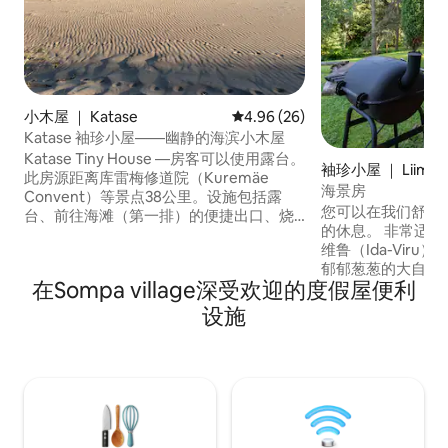
小木屋 ｜ Katase
平均评分 4.96 分（满分 5 分），
4.96 (26)
Katase 袖珍小屋——幽静的海滨小木屋
Katase Tiny House —房客可以使用露台。
袖珍小屋 ｜ Liimal
此房源距离库雷梅修道院（Kuremäe
海景房
Convent）等景点38公里。设施包括露
您可以在我们舒适
台、前往海滩（第一排）的便捷出口、烧
的休息。 非常适合在海滩度假或探索伊达-
烤设施、带冰箱、烤箱和水壶的迷你厨
维鲁（Ida-Vir
房。此房源适合两位成人和两位儿童入
郁郁葱葱的大自然
住。房子里有两张床，150x200厘米。建
在Sompa village深受欢迎的度假屋便利
和美丽的日落等待着
于2024年。—这不仅仅是一个过夜的地
港口和Tuliv水
方，这里是您可以享受宁静和安宁的地
设施
行距离。 对于较大的团体，您可以入住海
方，周围环绕着大自然。
滩上的豪华露营帐
滩别墅靠近家庭住
和迷人的景观。