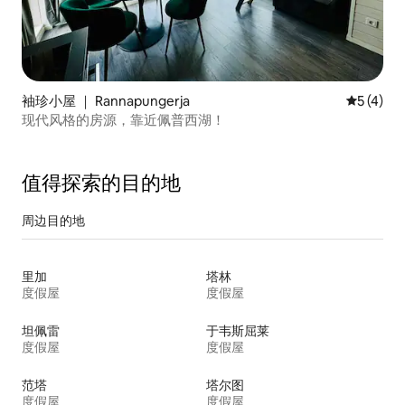
袖珍小屋 ｜ Rannapungerja
平均评分 
5 (4)
现代风格的房源，靠近佩普西湖！
值得探索的目的地
周边目的地
里加
塔林
度假屋
度假屋
坦佩雷
于韦斯屈莱
度假屋
度假屋
范塔
塔尔图
度假屋
度假屋