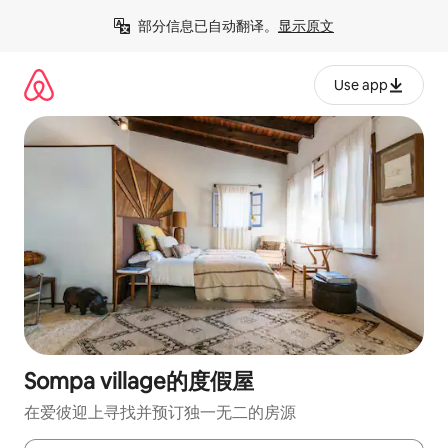
跳
部分信息已自动翻译。
显示原文
至
内
容
Use app
Sompa village的度假屋
在爱彼迎上寻找并预订独一无二的房源