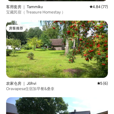
客用套房 ｜ Tammiku
平均评分 4.84
4.84 (77)
宝藏民宿（ Treasure Homestay ）
房客推荐
房客推荐
农家仓房 ｜ Jõhvi
平均评分 
5 (6)
Oravapesa住宿加早餐&桑拿