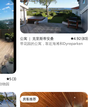
公寓 ｜ 克里斯蒂安桑
平均评分 4.92 分（满分
4.92 (83)
带花园的公寓，靠近海滩和Dyreparken
平均评分 5 分（满分 5 分），共 3 条评价
5 (3)
动物园
房客推荐
房客推荐