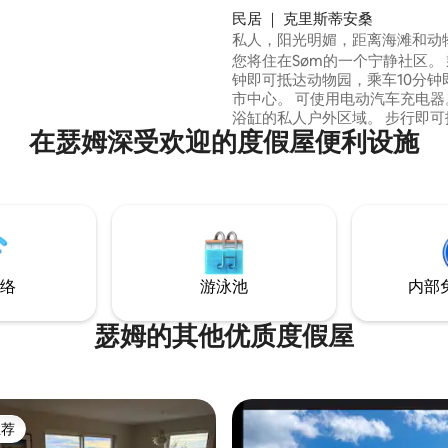
桶。 露台和户外区域很
民居 ｜ 克里斯蒂安桑
私人，阳光明媚，距离海滩和动
斯蒂安桑市中心15公里，可通过免
您将住在Søm的一个宁静社区。 乘车12分
钟即可抵达动物园，乘车10分钟
市中心。 可使用电动汽车充电器。带热水
浴缸的私人户外区域。 步行即可抵达
在瑟姆深受欢迎的度假屋便利设施
Kiwi、药店和海滩。 下雨？没关
果电视、PS5、PS4、珠子、大
戏，解决了这个问题。 在炎热的日子里，
水扩散器、小型儿童游泳池和蹦
用。 4间卧室，可供8人入住。 一楼可加设
2张床。 咖啡机和制冰机为您提供额外的奢
华体验。 欢迎来到我们！
络
游泳池
内部
瑟姆的其他优质度假屋
推荐
客推荐」