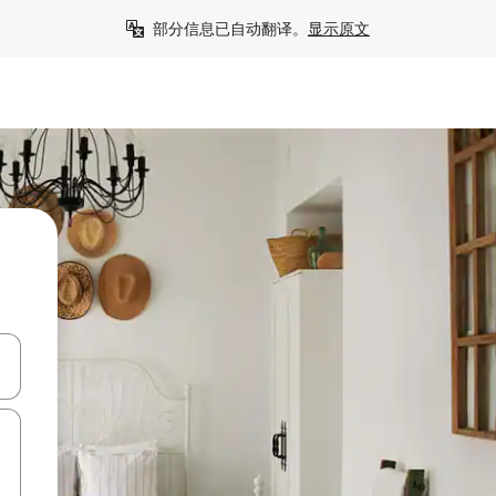
部分信息已自动翻译。
显示原文
击或滑动手势浏览。