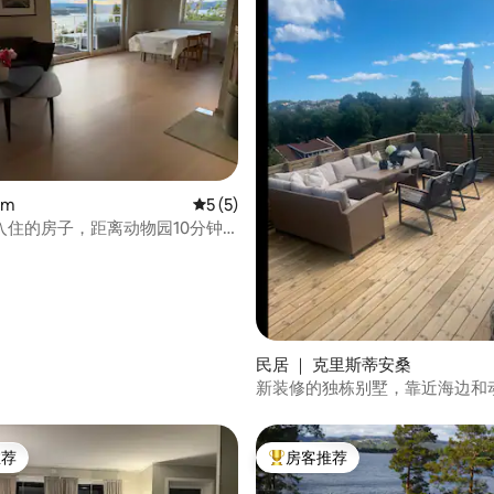
 5 分），共 8 条评价
øm
平均评分 5 分（满分 5 分），共 5 条评价
5 (5)
入住的房子，距离动物园10分钟
民居 ｜ 克里斯蒂安桑
新装修的独栋别墅，靠近海边和
推荐
房客推荐
客推荐」
热门「房客推荐」