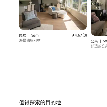
民居 ｜ Søm
平均评分 4.67 分（满
4.67 (3)
海景独栋别墅
公寓 ｜ S
舒适的公
值得探索的目的地