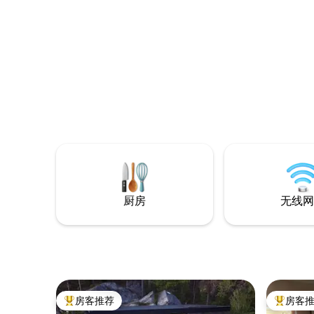
间，配备淋浴和马
域。 游泳和钓鱼都很棒，步行3分钟即可到
棒。 房费包含电动车充电费用。 Flekkerøy
达水域。 小沙滩、长椅和烧烤区。 绝佳的
距离克里
远足区域，有标记的步道。 最近的杂货店
费隧道。
距离小屋约1公里（营业至23:00，周六）。
厨房
无线网
房客推荐
房客
热门「房客推荐」
热门「房