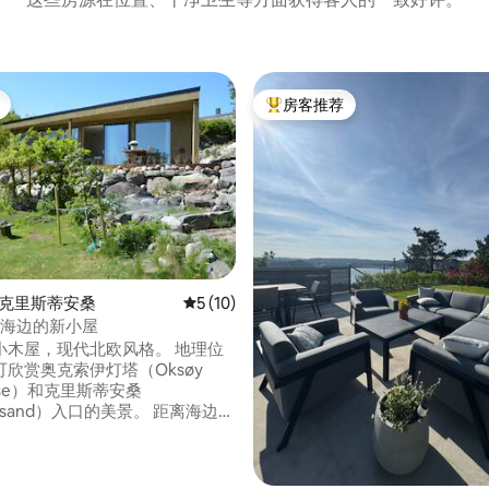
房客推荐
热门「房客推荐」
5 分），共 116 条评价
 克里斯蒂安桑
平均评分 5 分（满分 5 分），共 10 条评价
5 (10)
røy海边的新小屋
小木屋，现代北欧风格。 地理位
欣赏奥克索伊灯塔（Oksøy
ouse）和克里斯蒂安桑
nsand）入口的美景。 距离海边
。 小屋紧邻游泳区，Svaberg可游
客厅。
住的空间，4间卧室。 有两个卫生