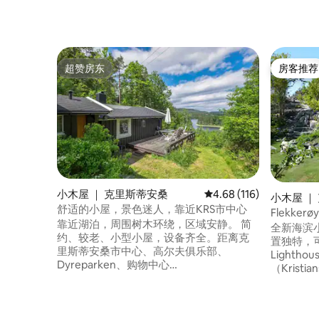
超赞房东
房客推荐
超赞房东
房客推荐
小木屋 ｜ 克里斯蒂安桑
平均评分 4.68 分（满分 
4.68 (116)
小木屋 ｜
舒适的小屋，景色迷人，靠近KRS市中心
Flekke
靠近湖泊，周围树木环绕，区域安静。 简
全新海滨
约、较老、小型小屋，设备齐全。距离克
置独特，可
里斯蒂安桑市中心、高尔夫俱乐部、
Lighth
Dyreparken、购物中心
（Kristia
（Sørlandssenteret）和
30-40米
Aquarama（Badeland）15分钟车程，距
泳和钓鱼。 小屋有一个宽敞舒适的
离湖泊（Justvik码头）约1.5公里。 小屋位
有8人入
于靠近Hemningsvannet的一个宁静区