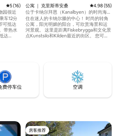
平均评分 5 分（满分 5 分），共 16 条评价
5 (16)
公寓 ｜ 克里斯蒂安桑
平均评分 4.98 分（满分
4.98 (55)
物园很近
位于卡纳尔拜恩（Kanalbyen）的时尚海景
角落公寓！
住在迷人的卡纳尔滕的中心！ 时尚的转角
即可抵达
公寓，阳光明媚的阳台，可欣赏海景和运
河景观。 这里是距离Fiskebrygga和文化景
点Kunstsilo和Kilden最近的街区。 您可以
系！ 3台苹
从公寓漫步到码头，享受清爽的晨泳，在
量玩具和游
工厂用餐，或在Gvino葡萄酒吧享用美酒佳
酿。 在美丽的奥德岛（Odderøya）上，有
床随时可
很好的徒步旅行机会、攀岩公园和带游乐
设备的新公园区域。 距离Bystranda、
Aquarama和Kvadraturen不远。
免费停车位
空调
房客推荐
房客推荐