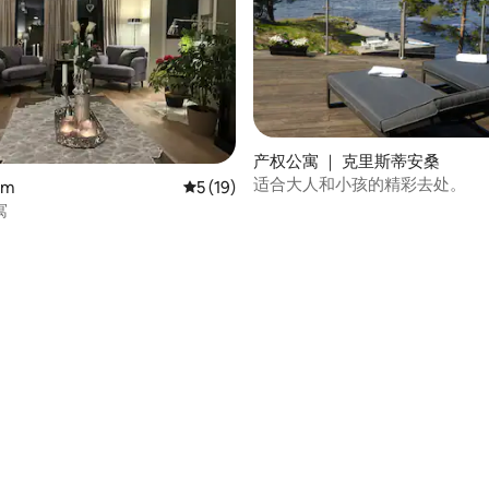
分 5 分），共 3 条评价
产权公寓 ｜ 克里斯蒂安桑
适合大人和小孩的精彩去处。
øm
平均评分 5 分（满分 5 分），共 19 条评价
5 (19)
寓