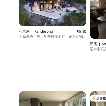
小木屋 ｜ Randesund
平均评分 5 分（满分
5 (8)
全新海边小屋，配备按摩浴缸，距离动物
园15分钟路程
民居 ｜ S
适合家庭
车程
房客
热门「房