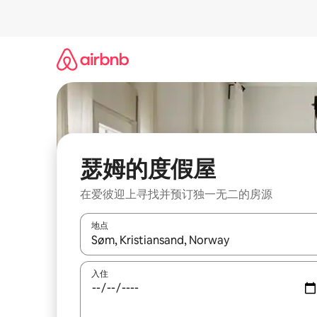
跳
至
内
容
瑟姆的度假屋
在爱彼迎上寻找并预订独一无二的房源
地点
如有搜索结果，请使用上下方向键查看，或通过点
入住