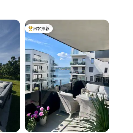
产权公寓
房客推荐
房客
热门「房客推荐」
热门「
新装修的
常好
时尚的单
位于克里
Dyrep
适合想要
配备双人床的卧室
配有床垫
（应要求
所有配件 
备婴儿换尿