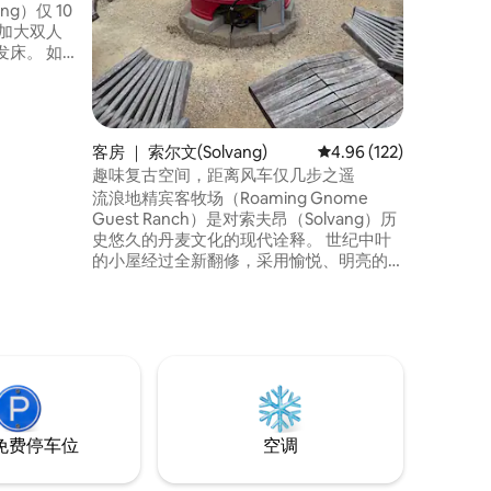
g）仅 10
加大双人
床。 如
锅、餐
有空
、放松一
里靠近圣
客房 ｜ 索尔文(Solvang)
平均评分 4.96 分（满分 
4.96 (122)
y）的所有景
趣味复古空间，距离风车仅几步之遥
身心、恢
流浪地精宾客牧场（Roaming Gnome
Guest Ranch）是对索夫昂（Solvang）历
史悠久的丹麦文化的现代诠释。 世纪中叶
的小屋经过全新翻修，采用愉悦、明亮的
色调、有趣的装饰，干净舒适。 距离索夫
昂著名的风车和哥本哈根主要街区仅两个
街区，您可以轻松前往圣巴巴拉县的购物
场所、品酒场所和一些最好的餐厅。 现场
提供停车位，因此您可以在几分钟内到达
城里的任何地方。
免费停车位
空调