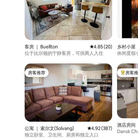
客房 ｜ Buellton
平均评分 4.85 分（满分
4.85 (20)
乡村小屋 ｜
g)
位于比尔顿的宁静客房，可供两人入住
休闲度假
房客推荐
房客
房客推荐
热门「房
酒店房间 ｜
公寓 ｜ 索尔文(Solvang)
平均评分 4.92 分（满分 
4.92 (387)
Dansk C
独立卧室、卫生间、厨房和独立入口