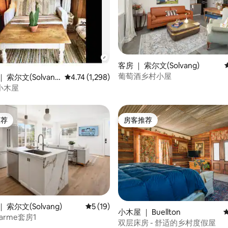
客房 ｜ 索尔文(Solvang)
葡萄酒乡村小屋
 5 分），共 20 条评价
 索尔文(Solvan
平均评分 4.74 分（满分 5 分），共 1,298 条评价
4.74 (1,298)
小木屋
推荐
房客推荐
客推荐」
房客推荐
 索尔文(Solvang)
平均评分 5 分（满分 5 分），共 19 条评价
5 (19)
5 分），共 387 条评价
小木屋 ｜ Buellton
harme套房1
双层床房 - 舒适的乡村度假屋