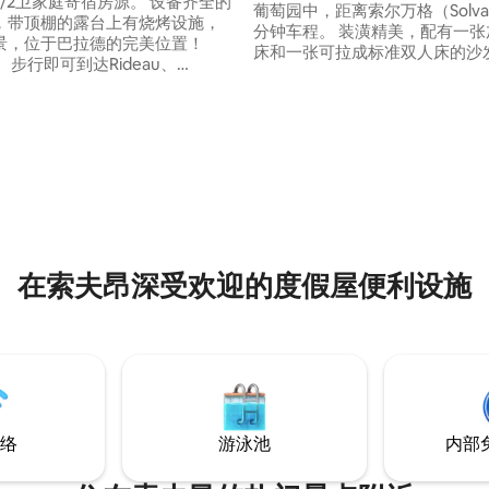
/2卫家庭寄宿房源。 设备齐全的
葡萄园中，距离索尔万格（Solvan
，带顶棚的露台上有烧烤设施，
分钟车程。 装潢精美，配有一张
景，位于巴拉德的完美位置！
床和一张可拉成标准双人床的沙发
au、
果需要，厨房备齐了碗碟、平底
wood、Lincourt酒庄，再走远一点
具、烧烤用具等烹饪用具。 我们
l Bread。 您可以免费使用我
调！！！！如果您想要宁静致远
车！ 乘车5分钟即可抵达索夫昂、
下，这里就是您的理想去处。 这
斯和圣塔伊内斯的中心。30-45
伊内斯谷（Santa Ynez Valle
圣巴巴拉海滩！ 短期住宿广
点，但又足够远，可以让您放松
含临时占用税（14%），长期住宿
复活力。
动应用。
在索夫昂深受欢迎的度假屋便利设施
络
游泳池
内部