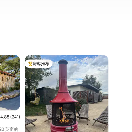
客用套房 ｜
房客推荐
房客
热门「房客推荐」
热门「
g)
诺莫农场
该房源配
床和沙发
昂（Sol
奥利弗斯（L
情侣、冒
房配有一
壶。房源
配有苹果
均评分 4.88 分（满分 5 分），共 241 条评价
4.88 (241)
们将为婴
0 英亩的