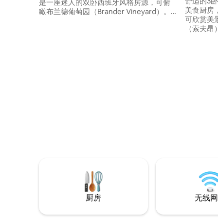
舒适的3卧
是一座迷人的双卧西班牙风格房源，可俯
美食厨房
瞰布兰德葡萄园（Brander Vineyard）。
可欣赏美
这是一处真正独一无二的房源，采用墨西
（索夫昂） 步行即可到达Ride
哥民间艺术品装饰！ 步行5分钟即可抵达洛
Button
斯奥利沃斯杂货店（Los Olivos
就是Bob's Wel
Grocery），您可以轻松地在最先进的厨房
们的自行
里储备必需品，也可以在附近许多很棒的
洛斯奥利沃
餐厅用餐。 宽敞的露台可俯瞰葡萄园，为
分钟即可抵达
您提供极致的隐私空间。
告价格包
折扣会自
厨房
无线网