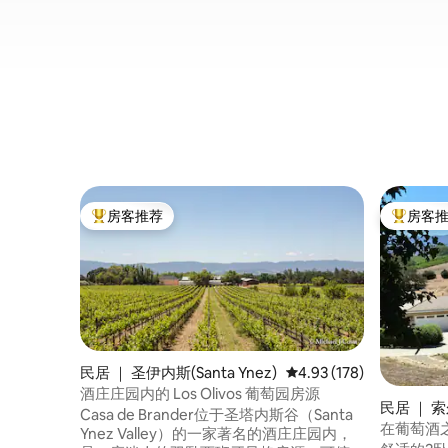
房客推荐
房客
热门「房客推荐」
热门「房
民居 ｜ 圣伊内斯(Santa Ynez)
平均评分 4.93 分（满分 
4.93 (178)
酒庄庄园内的 Los Olivos 葡萄园房源
民居 ｜ 索尔
Casa de Brander位于圣塔内斯谷（Santa
在葡萄酒
Ynez Valley）的一家著名的酒庄庄园内，