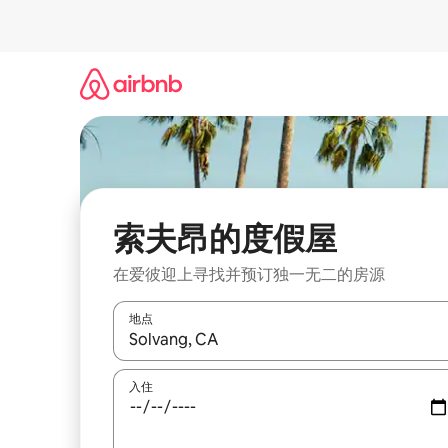
跳
至
内
容
索夫昂的度假屋
在爱彼迎上寻找并预订独一无二的房源
地点
如有搜索结果，请使用上下方向键查看，或通过点
入住