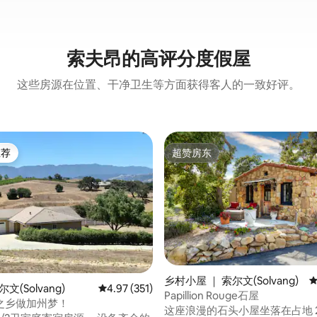
索夫昂的高评分度假屋
这些房源在位置、干净卫生等方面获得客人的一致好评。
推荐
超赞房东
客推荐」
超赞房东
5 分），共 178 条评价
乡村小屋 ｜ 索尔文(Solvang)
平
文(Solvang)
平均评分 4.97 分（满分 5 分），共 351 条评价
4.97 (351)
Papillion Rouge石屋
之乡做加州梦！
这座浪漫的石头小屋坐落在占地 2