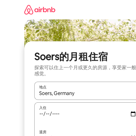
跳
至
内
容
Soers的月租住宿
探索可以住上一个月或更久的房源，享受家一
感觉。
地点
如有搜索结果，请使用上下方向键查看，或通过点
入住
退房