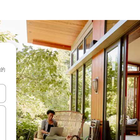
般的
击或滑动手势浏览。