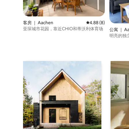
客房 ｜ Aachen
平均评分 4.88 分（满
4.88 (8)
亚琛城市花园，靠近CHIO和蒂沃利体育场
公寓 ｜ Aa
明亮的独