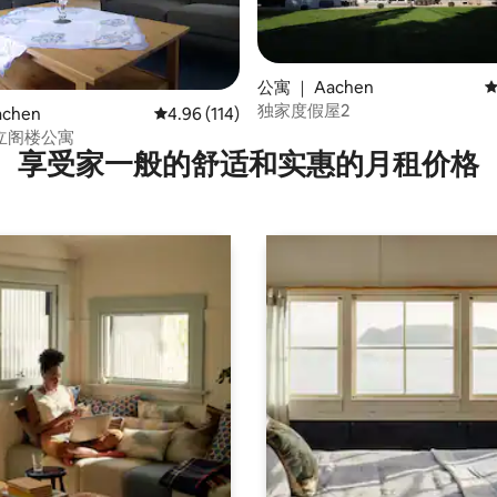
分 5 分），共 8 条评价
公寓 ｜ Aachen
平
独家度假屋2
chen
平均评分 4.96 分（满分 5 分），共 114 条评价
4.96 (114)
立阁楼公寓
享受家一般的舒适和实惠的月租价格