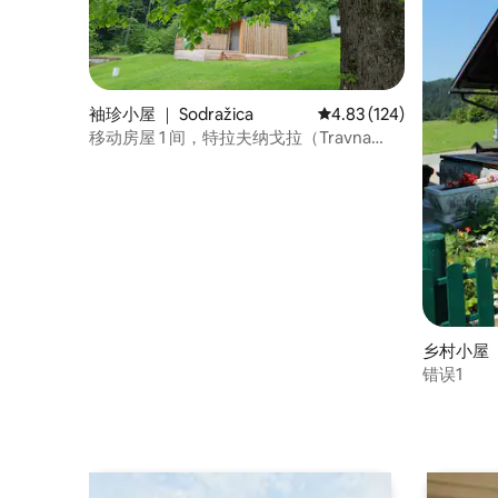
袖珍小屋 ｜ Sodražica
平均评分 4.83 分（满分 
4.83 (124)
移动房屋 1 间，特拉夫纳戈拉（Travna
Gora）/6 人
乡村小屋 ｜ 
错误1