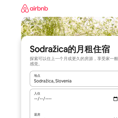
跳
至
内
容
Sodražica的月租住宿
探索可以住上一个月或更久的房源，享受家一
感觉。
地点
如有搜索结果，请使用上下方向键查看，或通过点
入住
退房