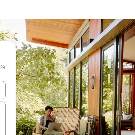
般的
击或滑动手势浏览。