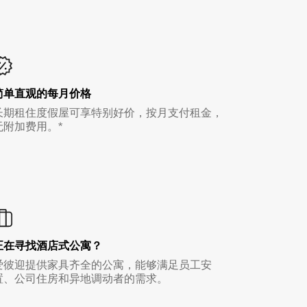
简单直观的每月价格
长期租住度假屋可享特别好价，按月支付租金，
无附加费用。*
正在寻找酒店式公寓？
爱彼迎提供家具齐全的公寓，能够满足员工安
置、公司住房和异地调动者的需求。