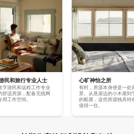
游民和旅行专业人士
心旷神怡之所
数字游民和远程工作专业
有时，房源本身便是一处
的舒适房源，配备无线网
景。从悬崖边的小木屋到
专用工作空间。
的船屋，这些房源独具特
值得一住。