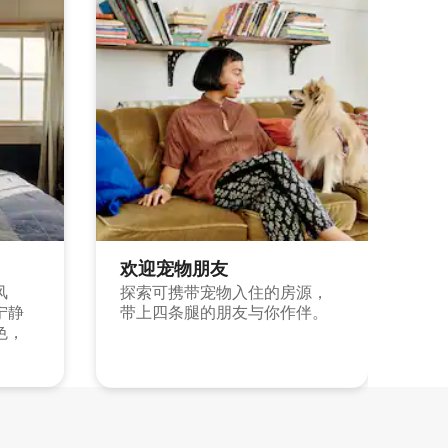
欢迎宠物朋友
风
探索可携带宠物入住的房源，
宁静
带上四条腿的朋友与你作伴。
色，