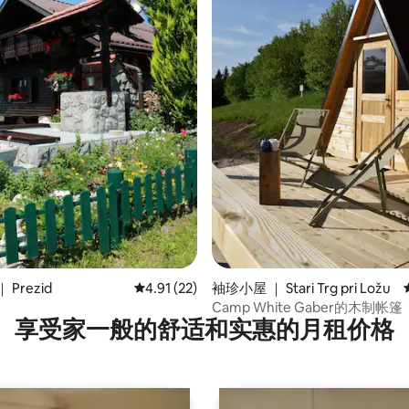
5 分），共 124 条评价
Prezid
平均评分 4.91 分（满分 5 分），共 22 条评价
4.91 (22)
袖珍小屋 ｜ Stari Trg pri Ložu
Camp White Gaber的木制帐篷
享受家一般的舒适和实惠的月租价格