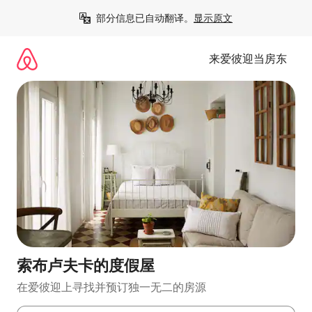
跳
部分信息已自动翻译。
显示原文
至
内
容
来爱彼迎当房东
索布卢夫卡的度假屋
在爱彼迎上寻找并预订独一无二的房源