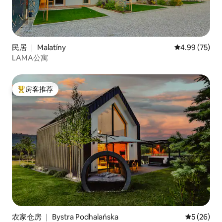
民居 ｜ Malatíny
平均评分 4.99
4.99 (75)
LAMA公寓
房客推荐
热门「房客推荐」
农家仓房 ｜ Bystra Podhalańska
平均评分 5
5 (26)