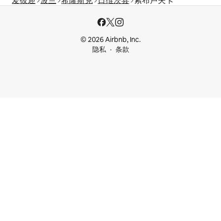
爱彼迎
波兰
希隆斯克
日维茨县
索布卢夫卡
© 2026 Airbnb, Inc.
隐私
条款