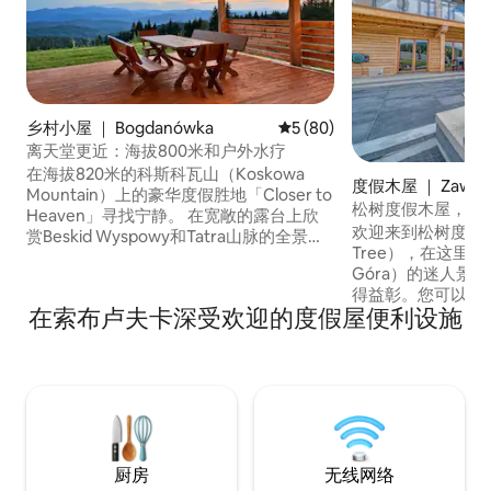
乡村小屋 ｜ Bogdanówka
平均评分 5 分（满分 5 分），
5 (80)
离天堂更近：海拔800米和户外水疗
在海拔820米的科斯科瓦山（Koskowa
度假木屋 ｜ Zawoj
Mountain）上的豪华度假胜地「Closer to
松树度假木屋，带
Heaven」寻找宁静。 在宽敞的露台上欣
亚山的美景
欢迎来到松树度假木屋（
赏Beskid Wyspowy和Tatra山脉的全景。
Tree），在这里，
这栋88平方米的环保房屋周围环绕着2,300
Góra）的迷人景
平方米的私人土地。 在全年开放的5人无氯
得益彰。您可以在
户外水疗中心放松身心，配备2个躺椅按摩
在索布卢夫卡深受欢迎的度假屋便利设施
的山间空气，也可
座椅。 纯净的自来水、制冰机冰箱和快速
心，沉浸在全景之
无线网络，为您增添舒适感。 步道、森林
装潢与木屋的温馨
和大自然等着您--更靠近天堂，离您更
然之间取得了完美
近。
屋中，您可以尽情
惊叹的美景中，远
谧。
厨房
无线网络