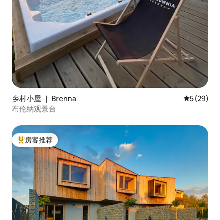
乡村小屋 ｜ Brenna
平均评分 5
5 (29)
布伦纳观景台
房客推荐
热门「房客推荐」