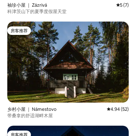
袖珍小屋 ｜ Zázrivá
平均评分 
5 (7)
科津茨山下的夏季度假屋天堂
房客推荐
房客推荐
乡村小屋 ｜ Námestovo
平均评分 4.94
4.94 (52)
带桑拿的舒适湖畔木屋
房客推荐