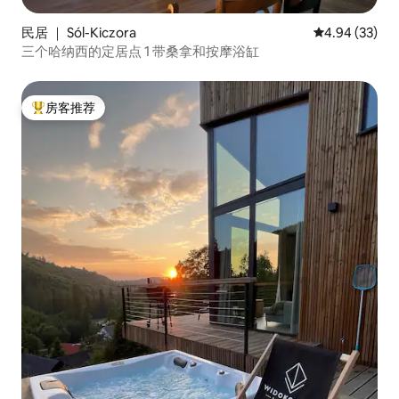
民居 ｜ Sól-Kiczora
平均评分 4.94
4.94 (33)
三个哈纳西的定居点 1 带桑拿和按摩浴缸
房客推荐
热门「房客推荐」