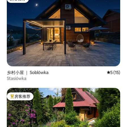
房客推荐
乡村小屋 ｜ Soblówka
平均评分 5
5 (15)
Stasiówka
房客推荐
热门「房客推荐」