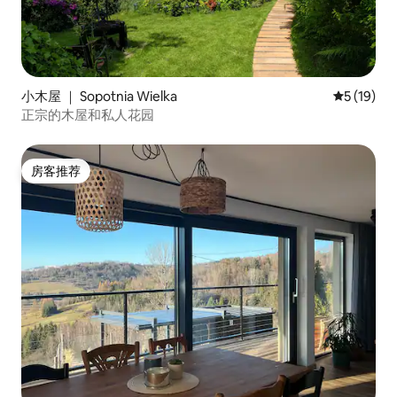
小木屋 ｜ Sopotnia Wielka
平均评分 5
5 (19)
正宗的木屋和私人花园
房客推荐
房客推荐