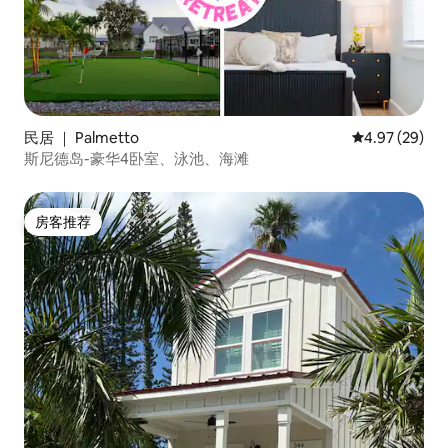
民居 ｜ Palmetto
平均评分 4.97
4.97 (29)
斯尼德岛-豪华4卧室、泳池、海滩
房客推荐
房客推荐