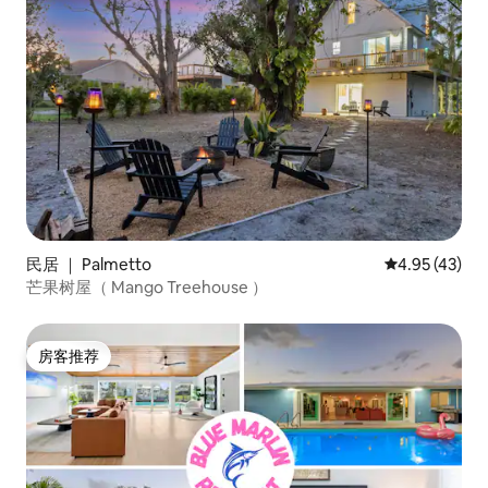
民居 ｜ Palmetto
平均评分 4.9
4.95 (43)
芒果树屋（ Mango Treehouse ）
房客推荐
房客推荐