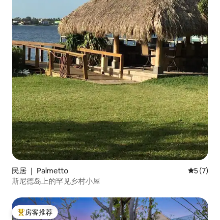
民居 ｜ Palmetto
平均评分 
5 (7)
斯尼德岛上的罕见乡村小屋
房客推荐
热门「房客推荐」