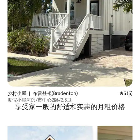
乡村小屋 ｜ 布雷登顿(Bradenton)
平均评分 
5 (5)
度假小屋河滨/市中心2卧/2.5卫
享受家一般的舒适和实惠的月租价格