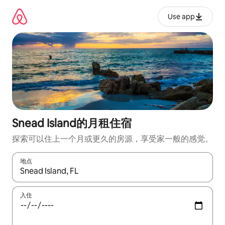
跳
至
Use app
内
容
Snead Island的月租住宿
探索可以住上一个月或更久的房源，享受家一般的感觉。
地点
如有搜索结果，请使用上下方向键查看，或通过点击或滑动手势浏
入住