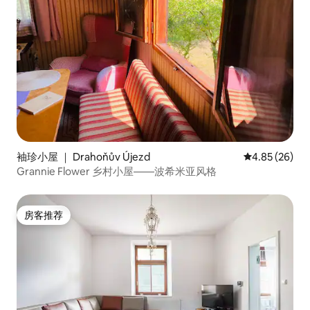
袖珍小屋 ｜ Drahoňův Újezd
平均评分 4.85
4.85 (26)
Grannie Flower 乡村小屋——波希米亚风格
房客推荐
房客推荐