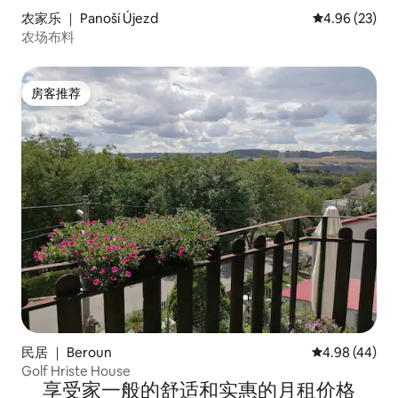
农家乐 ｜ Panoší Újezd
平均评分 4.96
4.96 (23)
农场布料
房客推荐
房客推荐
民居 ｜ Beroun
平均评分 4.98
4.98 (44)
Golf Hriste House
享受家一般的舒适和实惠的月租价格