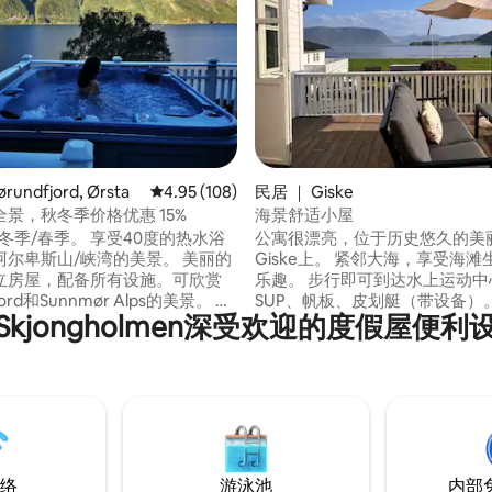
 5 分），共 10 条评价
rundfjord, Ørsta
平均评分 4.95 分（满分 5 分），共 108 条评价
4.95 (108)
民居 ｜ Giske
景，秋冬季价格优惠 15%
海景舒适小屋
季。 享受40度的热水浴
公寓很漂亮，位于历史悠久的美
尔卑斯山/峡湾的美景。 美丽的
Giske上。 紧邻大海，享受海
立房屋，配备所有设施。可欣赏
乐趣。 步行即可到达水上运动中
fjord和Sunnmør Alps的美景。 距
SUP、帆板、皮划艇（带设备）
Skjongholmen深受欢迎的度假屋便利
几步之遥，包括船只、钓鱼设
乡村，但仍然位于市中心。 距离
湾、山脉和美丽的大自然不远。
拉机场10分钟车程，距离奥勒松
angerfjord和Trollstigen ， 车
钟车程。 -景观迷人，大露台，
的
架。2间卧室，带双人床-客厅-厨
间卫生间（2个马桶/淋浴间）。
网络，可以在家办公。 新电器。
好！
络
游泳池
内部