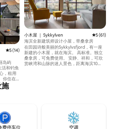
这是一栋
该房源位于
Sunnm
Ålesun
程，但仍
耕地，夏
就是一块
小木屋 ｜ Sykkylven
平均评分 5 分（满分
5 (61)
海滩、原
海滨全新建筑师设计小屋，带桑拿房
威最强大的
在田园诗般美丽的Sykkylvsfjord，有一座
平均评分 5 分（满分 5 分），共 14 条评价
5 (14)
Snorr
新建的小木屋，就在海滨。 高标准。独立
桑拿房，可免费使用。 安静、祥和，可欣
丽岛屿
赏峡湾和山脉的迷人景色，距离海滨10
滩生活和钓鱼
米。70平方米，码头层还有一个大房间。
心，租用
独特的布局、宽敞的窗户表面和多层房
。 你住在
间。 一间卧室配有一张双人床，阁楼/电视
设施
海滩、峡
房内有一张大沙发床。 卧室旁有瓷砖卫生
距离维格
间。 地下室设有双门，可欣赏峡湾景观，
青年区15分
并配有独立的卫生间/洗衣房和冰箱/冰柜。
带户外烤
房阁楼-3
 免费无线
停车位很
免费停车位
空调