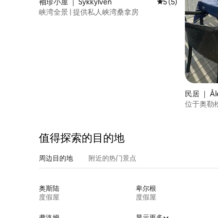
袖珍小屋 ｜ Sykkylven
平均评分 5 分（满分
5 (5)
峡湾全景 | 提供私人峡湾桑拿房
民居 ｜ Ål
位于奥勒
汽车充电
值得探索的目的地
周边目的地
附近的热门景点
奥斯陆
卑尔根
度假屋
度假屋
弗洛姆
显示更多