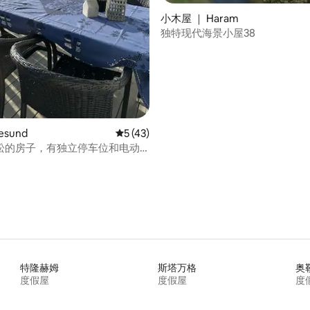
 5 分），共 5 条评价
小木屋 ｜ Haram
独特现代海景小屋38
esund
平均评分 5 分（满分 5 分），共 43 条评价
5 (43)
松的房子，有独立停车位和电动
桩
特隆赫姆
斯塔万格
奥
度假屋
度假屋
度