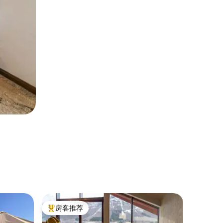
民居 ｜ Gi
房客推荐
房客推
热门「房客推荐」
房客推
诺斯塔尔