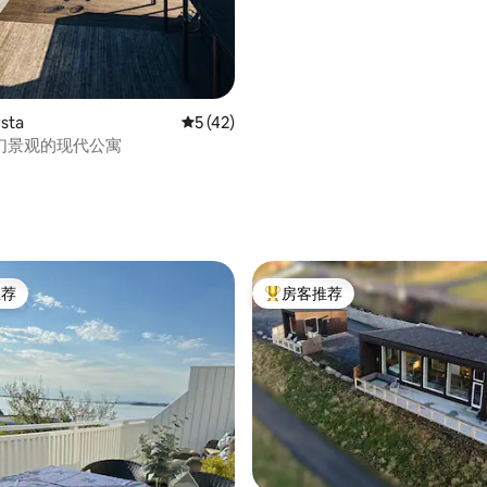
sta
平均评分 5 分（满分 5 分），共 42 条评价
5 (42)
幻景观的现代公寓
 5 分），共 31 条评价
推荐
房客推荐
客推荐」
热门「房客推荐」