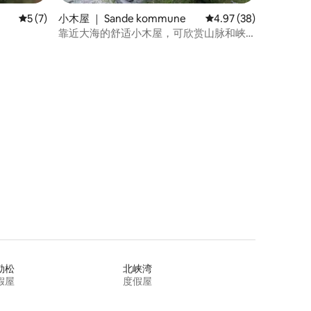
平均评分 5 分（满分 5 分），共 7 条评价
5 (7)
小木屋 ｜ Sande kommune
平均评分 4.97 分（满分
4.97 (38)
靠近大海的舒适小木屋，可欣赏山脉和峡
湾的美景。
勒松
北峡湾
假屋
度假屋