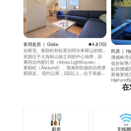
客用套房 ｜ Giske
平均评分 4.8 分（满分
4.8 (10)
吉斯克、奥勒松和松莫尔阿尔卑斯山的精
民居 ｜ Hjø
华
房源位于大海和山脉之间的中心地带，距
挪威峡湾全
离阿尔内斯灯塔（Alnes Lighthouse）、
低价秋季/冬季/春
奥勒松（Ålesund）、海滩和壮丽的自然景
缸和挪威阿
观很近。 现代公寓，2层以上，位于美丽的
新修复独
Giske，距离奥勒松机场仅5分钟路程。 非
Hjørund
常适合2–3人入住，设有2间卧室、设备齐
在
离大海仅
全的厨房、卫生间/洗衣机、无线网络、自
备。 Randonee滑雪和夏天在山上醒来，就
助入住和免费停车位，并提供电动汽车充
在门外。 距离Ålesund Jugendcity 50分钟
电设施。 距离奥勒松市中心、Alnes灯塔、
车程。 Geir
海滩和很棒的Stikk ut!tours不远。 体验峡
程2小时。 信息：阅读每张图片和评价下
湾、大海和Sunnmør海岸的舒适起点。
文字; -)
厨房
无线网