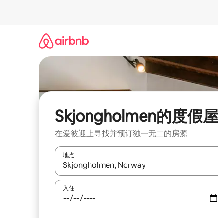
跳
至
内
容
Skjongholmen的度假
在爱彼迎上寻找并预订独一无二的房源
地点
如有搜索结果，请使用上下方向键查看，或通过点
入住