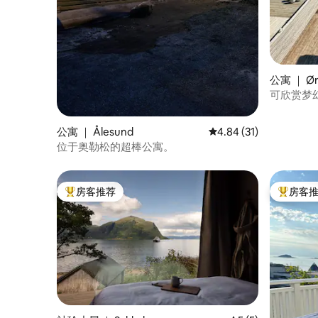
公寓 ｜ Ør
可欣赏梦
公寓 ｜ Ålesund
平均评分 4.84 分（满分
4.84 (31)
位于奥勒松的超棒公寓。
房客推荐
房客
热门「房客推荐」
热门「房