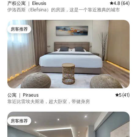
产权公寓 ｜ Eleusis
平均评分 4.8
4.8 (64)
伊洛西斯（Elefsina）的房源，这是一个靠近雅典的城市
房客推荐
房客推荐
公寓 ｜ Piraeus
平均评分 5
5 (41)
靠近比雷埃夫斯港，超大卧室，带健身房
房客推荐
房客推荐