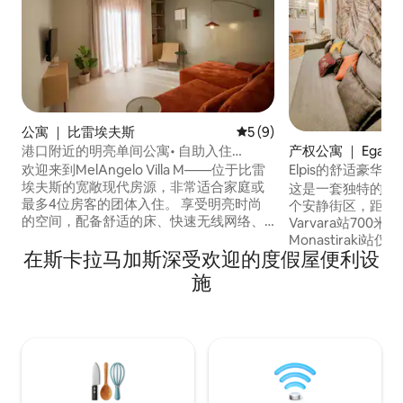
公寓 ｜ 比雷埃夫斯
平均评分 5 分（满分 5 分）
5 (9)
港口附近的明亮单间公寓• 自助入住
产权公寓 ｜ Egale
MelAngelo M
欢迎来到MelAngelo Villa M——位于比雷
Elpis的舒适豪华公
埃夫斯的宽敞现代房源，非常适合家庭或
这是一套独特的优
最多4位房客的团体入住。 享受明亮时尚
个安静街区，距离地
的空间，配备舒适的床、快速无线网络、
Varvara站70
智能电视、空调和设备齐全的厨房。 非常
Monastiraki站仅5站。 最近的机
适合在城市中度过一天后放松身心。 📍绝
在斯卡拉马加斯深受欢迎的度假屋便利设
公寓 23 公里的
佳地点： • 步行即可抵达比雷埃夫斯港 • 可
机场。此外，距离
施
轻松搭乘地铁、公交车和渡轮 • 靠近餐
直接连接最近的地铁站和机场
厅、咖啡馆和商店 非常适合家庭、朋友或
Fan Park和Villag
岛屿之旅。 我们很乐意接待您！ 😊