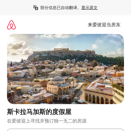
跳
部分信息已自动翻译。
显示原文
至
内
容
来爱彼迎当房东
斯卡拉马加斯的度假屋
在爱彼迎上寻找并预订独一无二的房源