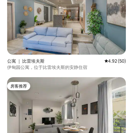
公寓 ｜ 比雷埃夫斯
平均评分 4.92
4.92 (50)
伊甸园公寓，位于比雷埃夫斯的安静住宿
房客推荐
房客推荐