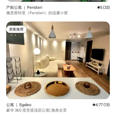
产权公寓 ｜ Peristeri
平均评分 5
5 (33)
佩里斯特里（Peristeri）的温馨小窝
房客推荐
房客推荐
公寓 ｜ Egaleo
平均评分 4.7
4.77 (13)
豪华 360 度景观顶层公寓| 雅典全景