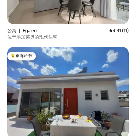
公寓 ｜ Egaleo
平均评分 4.9
4.91 (11)
位于埃加莱奥的现代住宅
房客推荐
热门「房客推荐」