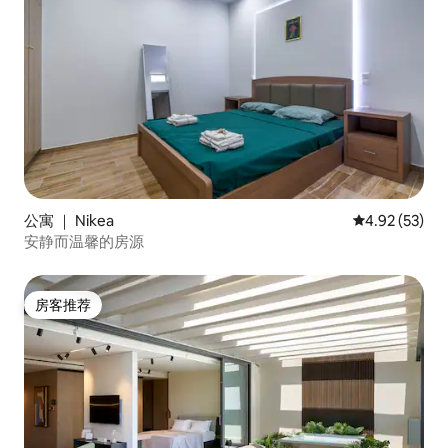
公寓 ｜ Nikea
平均评分 4.9
4.92 (53)
安静而温馨的房源
房客推荐
房客推荐