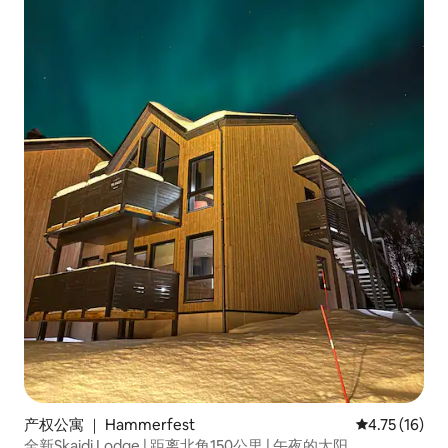
产权公寓 ｜ Hammerfest
平均评分 4.7
4.75 (16)
全新Skaidi Lodge | 距离北角150公里 | 午夜的太阳