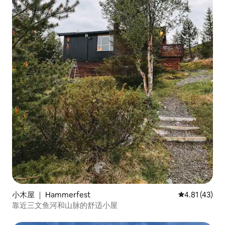
小木屋 ｜ Hammerfest
平均评分 4.8
4.81 (43)
靠近三文鱼河和山脉的舒适小屋