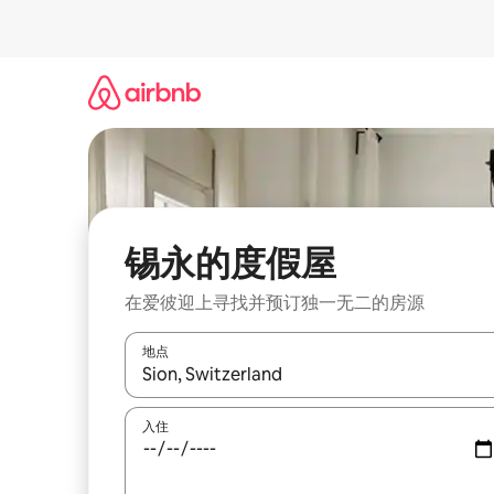
跳
至
内
容
锡永的度假屋
在爱彼迎上寻找并预订独一无二的房源
地点
如有搜索结果，请使用上下方向键查看，或通过点
入住