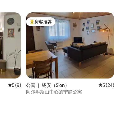
房客推荐
热门「房客推荐」
平均评分 5 分（满分 5 分），共 9 条评价
5 (9)
公寓 ｜ 锡安（Sion）
平均评分 5 分（满分
5 (24)
阿尔卑斯山中心的宁静公寓