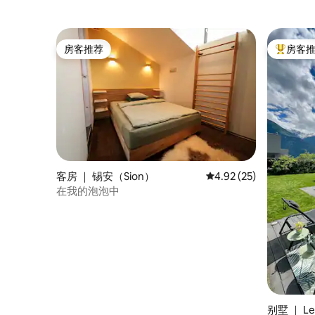
房客推荐
房客
房客推荐
热门「房
客房 ｜ 锡安（Sion）
平均评分 4.92 分（满分
4.92 (25)
在我的泡泡中
别墅 ｜ Le