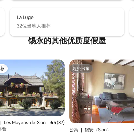
La Luge
32位当地人推荐
锡永的其他优质度假屋
推荐
超赞房东
客推荐」
超赞房东
 5 分），共 26 条评价
Les Mayens-de-Sion
平均评分 5 分（满分 5 分），共 37 条评价
5 (37)
体验
公寓 ｜ 锡安（Sion）