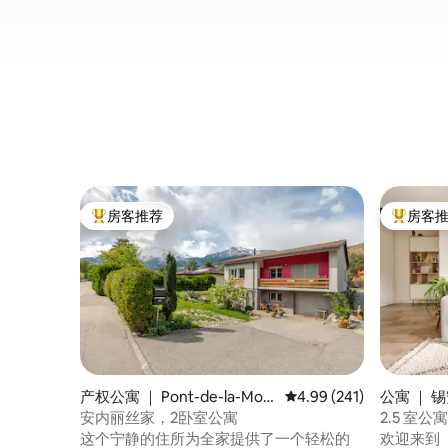
房客推荐
房客
热门「房客推荐」
热门「房
产权公寓 ｜ Pont-de-la-Mor
平均评分 4.99 分（满分 
4.99 (241)
公寓 ｜ 锡
ge (Sion
安内丽丝家，2卧室公寓
2.5 室公寓，
这个宁静的住所为全家提供了一个轻松的
欢迎来到「L