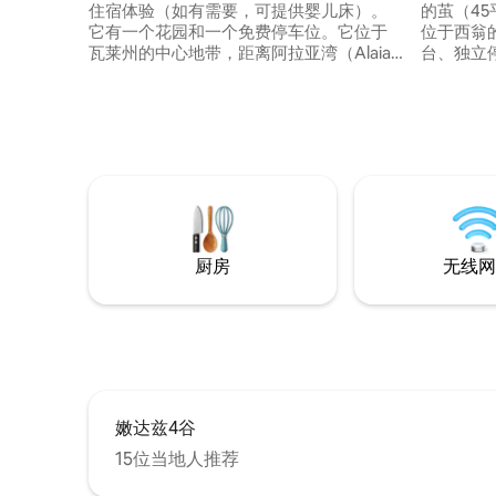
住宿体验（如有需要，可提供婴儿床）。
的茧（4
它有一个花园和一个免费停车位。它位于
位于西翁
瓦莱州的中心地带，距离阿拉亚湾（Alaia
台、独立停
Bay）和西昂（Sion）市中心及其城堡和博
中心仅10
物馆仅5分钟车程，距离马蒂尼
尽情享受
（Martigny）的吉安达基金会（Gianadda
切。 房费为 1 人或 2 人价格；每增加 1 人另
Foundation）仅25分钟车程。 为了健康 距
收 20 瑞士法郎。 公寓非
离萨约翁（Saillon）浴场15分钟 靠近滑雪
由于配备了
胜地，35至45分钟可达。Nendaz、
入住 4 
Montana、Veysonnaz、Anzère、
Ovronnaz
厨房
无线网
嫩达兹4谷
15位当地人推荐