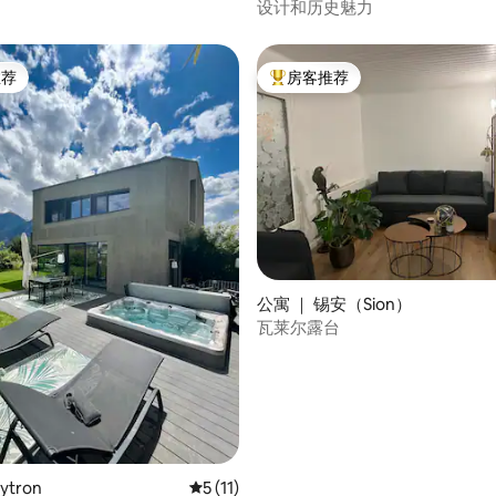
设计和历史魅力
推荐
房客推荐
客推荐」
热门「房客推荐」
 5 分），共 25 条评价
公寓 ｜ 锡安（Sion）
瓦莱尔露台
ytron
平均评分 5 分（满分 5 分），共 11 条评价
5 (11)