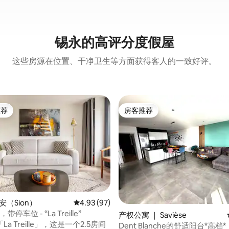
锡永的高评分度假屋
这些房源在位置、干净卫生等方面获得客人的一致好评。
推荐
房客推荐
客推荐」
房客推荐
5 分），共 241 条评价
安（Sion）
平均评分 4.93 分（满分 5 分），共 97 条评价
4.93 (97)
带停车位 - “La Treille”
产权公寓 ｜ Savièse
a Treille」，这是一个2.5房间
Dent Blanche的舒适阳台*高档*