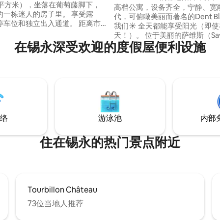
5平方米），坐落在葡萄藤脚下，
高档公寓，设备齐全，宁静、宽
的一栋迷人的房子里。 享受露
代，可俯瞰美丽而著名的Dent Bl
车位和独立出入通道。 距离市
我们☀️ 全天都能享受阳光（即
分钟车程（或15分钟巴士车程），
天！）。 位于美丽的萨维斯（Saviese），
大自然的宁静，同时仍然靠近一
在锡永深受欢迎的度假屋便利设施
距离锡永（Sion）7分钟车程，
好的滑雪胜地（克兰蒙塔纳（Cra
常适合 2 人入住，
Montana）、4vallées）、
沙发床（140 x 200），最多可
户外选择。 ⛷️☀️❄️🍷🫕🏔️🚴‍♀️🌈 希望您和我
位房客。
们一样喜欢并爱护它 🫶🏼
络
游泳池
内部
住在锡永的热门景点附近
Tourbillon Château
73位当地人推荐