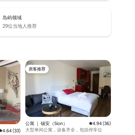
岛屿领域
29位当地人推荐
房客推荐
房客推荐
公寓 ｜ 锡安（Sion）
平均评分 4.94 分（满分
4.94 (36)
大型单间公寓，设备齐全，包括停车位
平均评分 4.64 分（满分 5 分），共 33 条评价
4.64 (33)