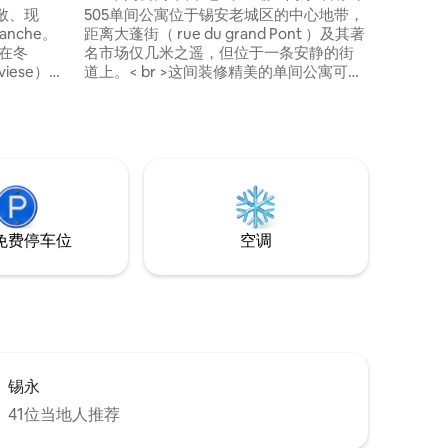
敞、现
505单间公寓位于锡安老城区的中心地带，
anche。
距离大蓬街（ rue du grand Pont ）及其著
使在冬
名市场仅几米之遥，但位于一条安静的街
道上。< br >这间装修精美的单间公寓可容
靠近一些最
纳两人入住，提供设备齐全的厨房、一间
ns
带双人床的起居室、用餐区和卫生间厕
温泉浴场和无数
所。< br >公寓设备齐全，欢迎您入住：提
供床上用品和浴室床上用品以及您住宿所
需的所有基本产品。< br > < br >
免费停车位
空调
锡永
41位当地人推荐