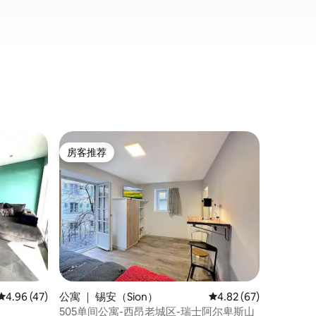
公寓 ｜ Ha
房客推荐
房客推
房客推荐
房客推
阿尔卑斯
Studio 
地中心外
造的度假
行了全面
在于它的
起，您就
美景。 
炉和地暖
留在室外
平均评分 4.96 分（满分 5 分），共 47 条评价
4.96 (47)
公寓 ｜ 锡安（Sion）
平均评分 4.82 分（满分
4.82 (67)
505单间公寓-西昂老城区-瑞士阿尔卑斯山