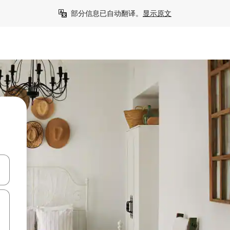
部分信息已自动翻译。
显示原文
击或滑动手势浏览。