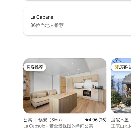
La Cabane
36位当地人推荐
房客推荐
房客
房客推荐
热门「房
公寓 ｜ 锡安（Sion）
平均评分 4.96 分（满分
4.96 (26)
度假木屋 ｜ 
La Capsule – 带全景视图的单间公寓
正宗山地