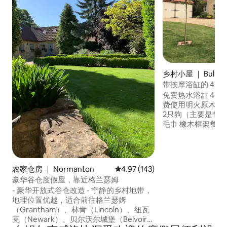
乡村小屋 ｜ Bulby
带按摩浴缸的 4 卧
住，靠近斯坦福
免费热水浴缸 4间双人卧室，可入住8人 免
费使用明火原木 Com
2只狗（主要是带围栏的花
毛巾 橡木框架餐厅 免费
式早餐 可延迟退房（ £ 2
Grange婚礼举办地
乡村漫步/骑自行车 隔壁村庄的舒适传统
吧 棋盘游戏、拼图、游戏
农家仓房 ｜ Normanton
平均评分 4.97 分（满分 5 分），共
4.97 (143)
距离A1仅12分钟
豪华谷仓度假屋，靠近格兰瑟姆
合见面 免费无线
- 豪华开放式谷仓改造 - 宁静的乡村地带，
地理位置优越，适合前往格兰瑟姆
（Grantham）、林肯（Lincoln）、纽瓦
克（Newark）、贝尔沃尔城堡（Belvoir