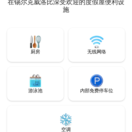
在锡尔克威洛比深受欢迎的度假屋便利设
Castle）、PGL、PFI Karting、拉特兰水
上乐园（Rutland Water） - 电动门 - 有梁
施
的高挑天花板 - 开放式原木壁炉 - 含木柴 -
65英寸电视，配备Netflix/Amazon -设备
齐全的小厨房 - 宽敞的卧室，配备加大双
人床和两张单人床 - 豪华卫生间（带浴缸
和独立步入式淋浴间） - 私人露台，配有
座椅 -烧烤 -高速光纤无线网络 - 户外停车
场（车库） -欢迎携带狗入住
厨房
无线网络
游泳池
内部免费停车位
空调