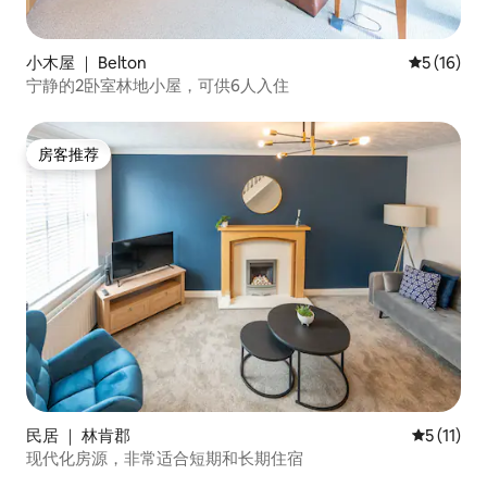
小木屋 ｜ Belton
平均评分 5
5 (16)
宁静的2卧室林地小屋，可供6人入住
房客推荐
房客推荐
民居 ｜ 林肯郡
平均评分 5
5 (11)
现代化房源，非常适合短期和长期住宿