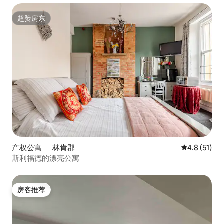
超赞房东
超赞房东
产权公寓 ｜ 林肯郡
平均评分 4.
4.8 (51)
斯利福德的漂亮公寓
房客推荐
房客推荐