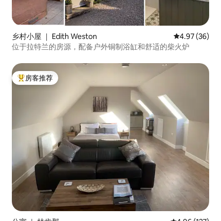
乡村小屋 ｜ Edith Weston
平均评分 4.97
4.97 (36)
位于拉特兰的房源，配备户外铜制浴缸和舒适的柴火炉
房客推荐
热门「房客推荐」