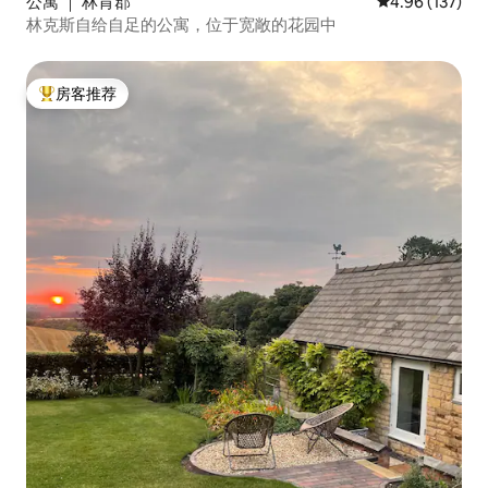
公寓 ｜ 林肯郡
平均评分 4.96
4.96 (137)
林克斯自给自足的公寓，位于宽敞的花园中
房客推荐
热门「房客推荐」