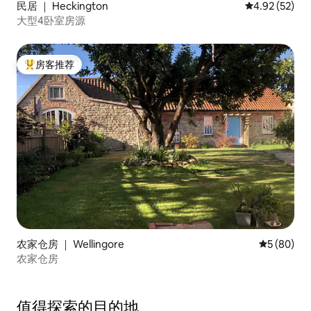
民居 ｜ Heckington
平均评分 4.9
4.92 (52)
大型4卧室房源
房客推荐
热门「房客推荐」
农家仓房 ｜ Wellingore
平均评分 5
5 (80)
农家仓房
值得探索的目的地