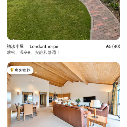
袖珍小屋 ｜ Londonthorpe
平均评分 5
5 (90)
放松、温��、安静和舒适！
房客推荐
热门「房客推荐」