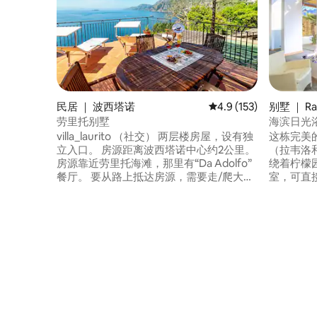
民居 ｜ 波西塔诺
平均评分 4.9 分（满分 
4.9 (153)
别墅 ｜ Rav
劳里托别墅
海滨日光浴
villa_laurito （社交） 两层楼房屋，设有独
这栋完美
立入口。 房源距离波西塔诺中心约2公里。
（拉韦洛
房源靠近劳里托海滩，那里有“Da Adolfo”
绕着柠檬
餐厅。 要从路上抵达房源，需要走/爬大约
室，可直接通往大
300 级台阶。 这栋房子有一个宽敞的全景
提供额外收费的
露台，您可以从那里欣赏波西塔诺
电费、床上
（Positano）小镇、卡普里（Capri）岛、
清洁团队
利加利（Li Galli）岛和法拉廖尼
⦿ 距离： 拉韦洛（3公里） 阿马尔菲（1.5
（Faraglioni）岩柱的美景。 旅游税/每台
公里） 阿
OSPITE/NOTTE 2.50 € 大约300步到达房源
里） 米诺
船）。