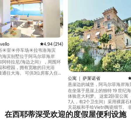
5 分），共 153 条评价
ello
平均评分 4.94 分（满分 5 分），共 214 条评价
4.94 (214)
☀️室☀️停车场☀️拉韦洛海滨
的海滨别墅位于阿马尔菲海岸
和阿特拉尼/海边之间），周围环
园和橙园，拥有宽敞的日光浴
海。 可供3位房客入住。
公寓 ｜ 萨莱诺省
停车位。 租金价格包括：
用品、毛巾、Wi-Fi和空调。 ★
悬崖边的城堡，阿马尔菲海岸海
接受过消毒和卫生方面的培训。
在坐落于悬崖上的独特 19 世纪
体验意大利梦。 这套2卧室公寓
特拉尼（1公里） 波西塔诺（17公
7人，有2个卫生间）采用裸露石
里（2.5公里） 卡普里岛（乘
天花板和手绘Vietri陶瓷细节。
在西耶蒂深受欢迎的度假屋便利设施
侣/夫妻、蜜月旅行者或小团体入
步行即可抵达滨海维耶特里的历
这里是阿马尔菲海岸的第一个瑰
赏海景，距离萨莱诺10分钟路程