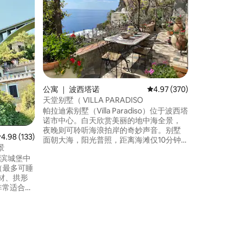
这套独立
在阴凉的
美景。 
Posit
脉和乡村
的地方。
近市中心
200个
栋房子有
公寓 ｜ 波西塔诺
平均评分 4.97 分（满分 
4.97 (370)
间客厅和
天堂别墅（ VILLA PARADISO
帕拉迪索别墅（Villa Paradiso）位于波西塔
诺市中心。白天欣赏美丽的地中海全景，
夜晚则可聆听海浪拍岸的奇妙声音。别墅
平均评分 4.98 分（满分 5 分），共 133 条评价
4.98 (133)
面朝大海，阳光普照，距离海滩仅10分钟
景
步行路程。在私人露台上放松身心，在充
海滨城堡中
满绿意的花园中漫步，柠檬树间种植着鲜
（最多可睡
花、水果和蔬菜。天堂别墅（Villa
材、拱形
Paradiso）位于美丽的阿马尔菲海岸
 非常适合情
（Amalfi Coast），为您提供如画的日常生
住。 短途
活。
史中心，
宝，可欣
。 在日出