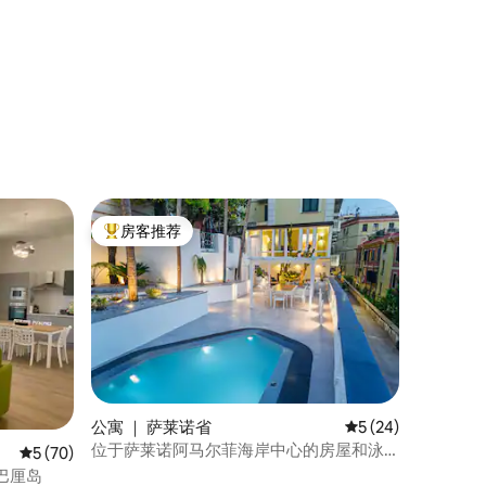
房客推荐
热门「房客推荐」
公寓 ｜ 萨莱诺省
平均评分 5 分（满分
5 (24)
位于萨莱诺阿马尔菲海岸中心的房屋和泳
平均评分 5 分（满分 5 分），共 70 条评价
5 (70)
池
®巴厘岛