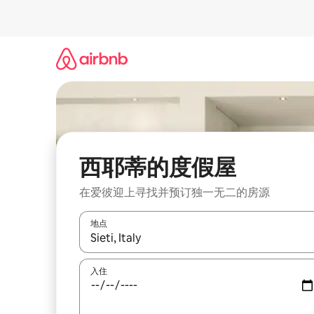
跳
至
内
容
西耶蒂的度假屋
在爱彼迎上寻找并预订独一无二的房源
地点
如有搜索结果，请使用上下方向键查看，或通过点
入住