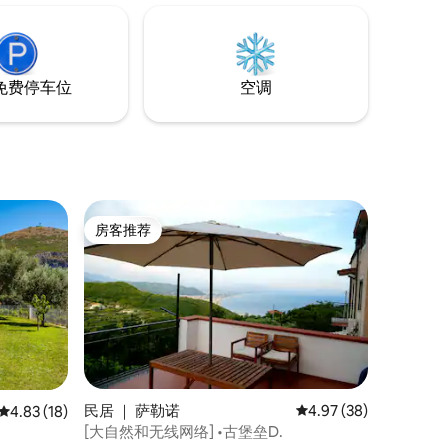
在日落时
的历史氛
免费停车位
空调
房客推荐
房客推荐
民居 ｜ 萨勒诺
平均评分 4.97 分（满分
4.97 (38)
平均评分 4.83 分（满分 5 分），共 18 条评价
4.83 (18)
[大自然和无线网络] •古堡垒D.