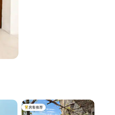
别墅 ｜ 
房客推荐
房客
热门「房客推荐」
热门「
别墅景观