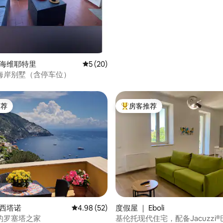
滨海维耶特里
平均评分 5 分（满分 5 分），共 20 条评价
5 (20)
海岸别墅（含停车位）
推荐
房客推荐
客推荐」
热门「房客推荐」
 5 分），共 67 条评价
波西塔诺
平均评分 4.98 分（满分 5 分），共 52 条评价
4.98 (52)
度假屋 ｜ Eboli
的罗塞塔之家
基伦托现代住宅，配备Jacuzzi