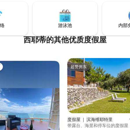
时分享用浓郁的意式浓缩咖啡，
分品尝当地葡萄酒，沉浸在永恒
围中。
络
游泳池
内部
西耶蒂的其他优质度假屋
超赞房东
超赞房东
 5 分），共 18 条评价
度假屋 ｜ 滨海维耶特里
带露台、海景和停车位的度假屋