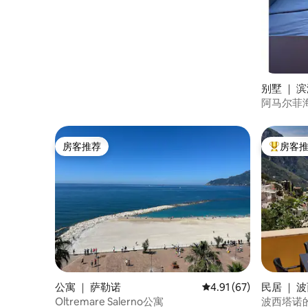
别墅 ｜ 
阿马尔菲
房客推荐
房客
房客推荐
热门「房
公寓 ｜ 萨勒诺
平均评分 4.91 分（满分
4.91 (67)
民居 ｜ 
Oltremare Salerno公寓
波西塔诺