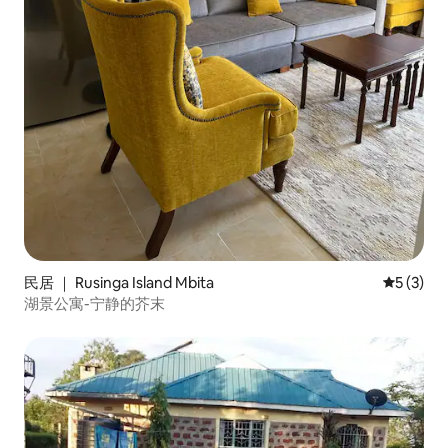
民居 ｜ Rusinga Island Mbita
平均评分 
5 (3)
湖景公寓-宁静的芥末