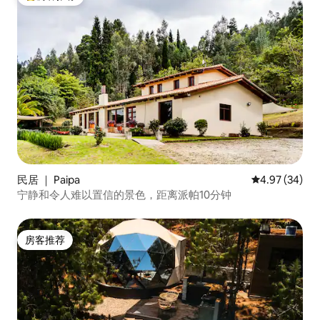
热门「房客推荐」
民居 ｜ Paipa
平均评分 4.97
4.97 (34)
宁静和令人难以置信的景色，距离派帕10分钟
房客推荐
房客推荐