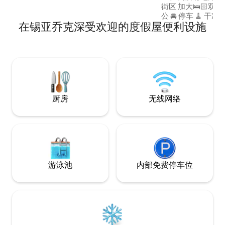
街区 加大🛌🏻双人床 📶 WiFi 👨‍💻 共享办
公 🚘 停车 🧹 
在锡亚乔克深受欢迎的度假屋便利设施
备🥘服务（额外费用） 房源 ✨ 这
供独特的体验，将
统殖民地房屋的精髓相结合 
优越，您可以步行
施
厨房
无线网络
游泳池
内部免费停车位