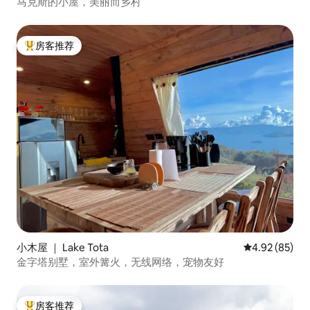
马克斯的小屋，美丽而乡村
房客推荐
热门「房客推荐」
小木屋 ｜ Lake Tota
平均评分 4.92
4.92 (85)
金字塔别墅，室外篝火，无线网络，宠物友好
房客推荐