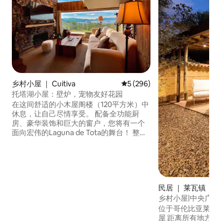
乡村小屋 ｜ Cuitiva
平均评分 5 分（满分 5 分），共
5 (296)
托塔湖小屋：壁炉，宠物友好花园
在这间舒适的小木屋阁楼（120平方米）中
休息，让自己尽情享受。 配备全功能厨
房、豪华装饰和巨大的窗户，您将有一个
面向宏伟的Laguna de Tota的舞台！ 整个
美丽的地段都供您享用。 前面是泻湖和山
脉。 后面是一片自然保护区森林。 Leidys
将为您提供任何所需的帮助！ 向他询问丰
富的篝火计划或壁炉（含）。 如果您想要
早餐、午餐或晚餐送到门口，也可以！ 或
民居 ｜ 莱瓦镇
者做一份美味的桶装烤肉！
乡村小屋|中央广场
位于哥伦比亚莱瓦别
屋 距离所有地方都很近。距离中央广场5个