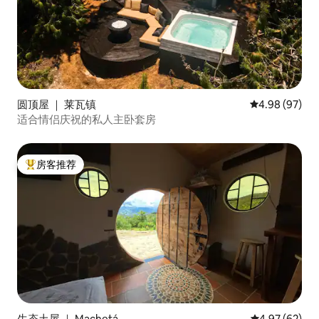
圆顶屋 ｜ 莱瓦镇
平均评分 4.98
4.98 (97)
适合情侣庆祝的私人主卧套房
房客推荐
热门「房客推荐」
生态土屋 ｜ Machetá
平均评分 4.97
4.97 (62)