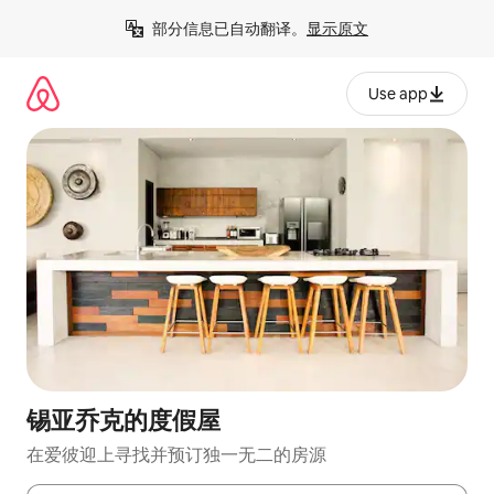
跳
部分信息已自动翻译。
显示原文
至
内
容
Use app
锡亚乔克的度假屋
在爱彼迎上寻找并预订独一无二的房源