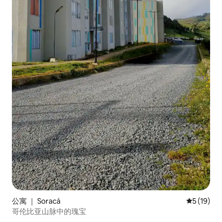
公寓 ｜ Soracá
平均评分 5
5 (19)
哥伦比亚山脉中的瑰宝