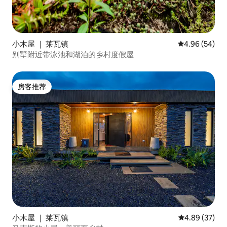
小木屋 ｜ 莱瓦镇
平均评分 4.96
4.96 (54)
别墅附近带泳池和湖泊的乡村度假屋
房客推荐
房客推荐
小木屋 ｜ 莱瓦镇
平均评分 4.89
4.89 (37)