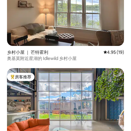
乡村小屋 ｜ 芒特霍利
平均评分 4.9
4.95 (19)
奥基莫附近星湖的 Idlewild 乡村小屋
房客推荐
热门「房客推荐」