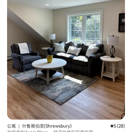
公寓 ｜ 什鲁斯伯里(Shrewsbury)
平均评分 5
5 (28)