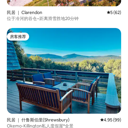
民居 ｜ Clarendon
平均评分 5
5 (62)
位于冷河的谷仓~距离滑雪胜地20分钟
房客推荐
房客推荐
民居 ｜ 什鲁斯伯里(Shrewsbury)
平均评分 4.95
4.95 (99)
Okemo-Killington私人度假屋*全景