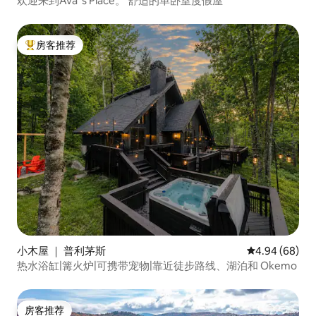
欢迎来到Ava 's Place。 舒适的单卧室度假屋
房客推荐
热门「房客推荐」
小木屋 ｜ 普利茅斯
平均评分 4.94
4.94 (68)
热水浴缸|篝火炉|可携带宠物|靠近徒步路线、湖泊和 Okemo
房客推荐