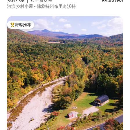
乡村小屋 ｜ 布里奇沃特
平均评分 4.98
4.98 (90)
河滨乡村小屋 - 佛蒙特州布里奇沃特
房客推荐
热门「房客推荐」