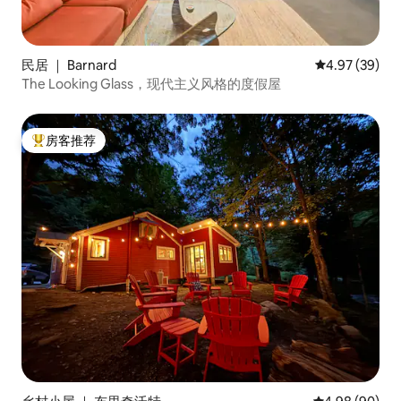
民居 ｜ Barnard
平均评分 4.97
4.97 (39)
The Looking Glass，现代主义风格的度假屋
房客推荐
热门「房客推荐」