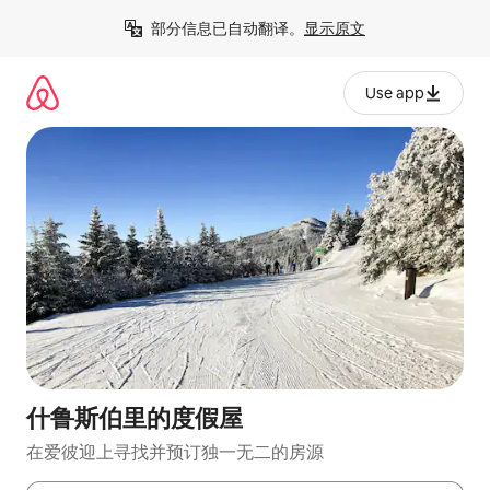
跳
部分信息已自动翻译。
显示原文
至
内
容
Use app
什鲁斯伯里的度假屋
在爱彼迎上寻找并预订独一无二的房源