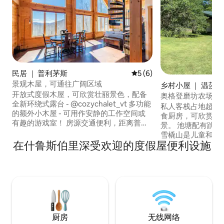
民居 ｜ 普利茅斯
平均评分 5 分（满分 5 分）
5 (6)
景观木屋，可通往广阔区域
乡村小屋 ｜ 温莎
开放式度假木屋，可欣赏壮丽景色，配备
奥格登磨坊农场
全新环绕式露台 - @cozychalet_vt 多功能
私人客栈占地超过2
的额外小木屋 - 可用作安静的工作空间或
食厨房，可欣赏到
有趣的游戏室！ 房源交通便利，距离普利
景。 池塘配有跳水板，夏季可游泳。 巨型
茅斯州立公园（Plymouth State Park）和
雪橇山是儿童和成人的最爱
伍德沃德水库（Woodward reservoir）5
在什鲁斯伯里深受欢迎的度假屋便利设施
步、越野滑雪和雪
分钟路程。距离基林顿山（Killington
德斯托克（Woodst
Mountain）和奥克莫山（Okemo
距离基林顿（Killin
Mountain）15分钟路程。距离佛蒙特州伍
和奥克莫（Okem
德斯托克（Woodstock VT）20分钟路
很棒的餐厅和商店。 距离汉
程！
（Hanover）和诺
钟车程。请注意，
厨房
无线网络