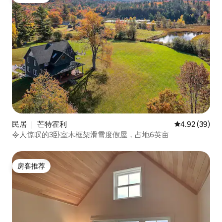
房客推荐
民居 ｜ 芒特霍利
平均评分 4.92
4.92 (39)
令人惊叹的3卧室木框架滑雪度假屋，占地6英亩
房客推荐
房客推荐