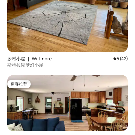
乡村小屋 ｜ Wetmore
平均评分 5
5 (42)
斯特拉湖梦幻小屋
房客推荐
房客推荐