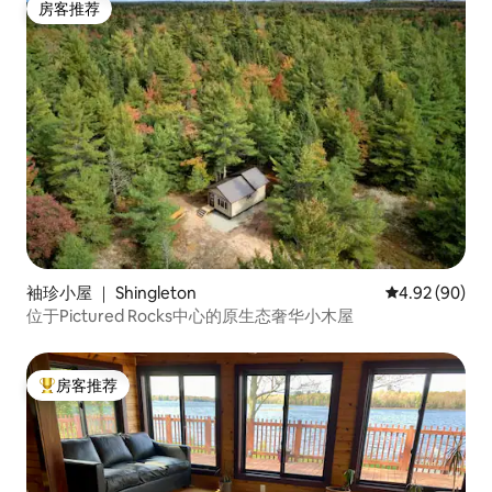
房客推荐
房客推荐
袖珍小屋 ｜ Shingleton
平均评分 4.92
4.92 (90)
位于Pictured Rocks中心的原生态奢华小木屋
房客推荐
热门「房客推荐」