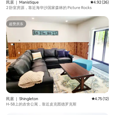
民居 ｜ Manistique
平均评分 4.92
4.92 (26)
2 卧室房源，靠近海华沙国家森林的 Picture Rocks
超赞房东
超赞房东
民居 ｜ Shingleton
平均评分 4.7
4.75 (12)
H-58上的农舍公寓，靠近皮克图德罗克斯