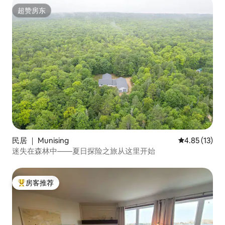
超赞房东
超赞房东
民居 ｜ Munising
平均评分 4.8
4.85 (13)
迷失在森林中——夏日探险之旅从这里开始
房客推荐
热门「房客推荐」