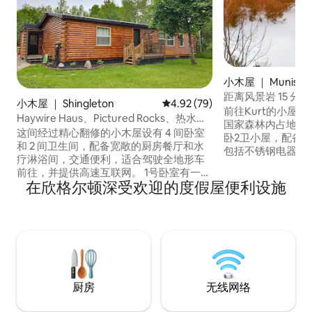
小木屋 ｜ Munising
p
距离风景岩 15 分
小木屋 ｜ Shingleton
平均评分 4.92 分（满分 5 分），
4.92 (79)
屋
前往Kurt的小屋度假
Haywire Haus、Pictured Rocks、热水浴
国家森林内占地40
缸、ORV 小径
这间经过精心翻修的小木屋设有 4 间卧室
卧2卫小屋，配备
和 2 间卫生间，配备宽敞的厨房餐厅和水
包括不锈钢电器、
疗淋浴间，交通便利，适合驾驶全地形车
机。 装修完毕的
前往，并提供高速互联网。 1号卧室有一张
发床，可睡2人。 
在欣格尔顿深受欢迎的度假屋便利设施
原木标准双人四柱床和一张原木日式沙发
拿房！ 带上您的
床。 2号卧室和3号卧室各配有 双层床，下
湖、雪地摩托车道
层为标准双人床，上层为标准双人床。 第
行、雪鞋健行和皮
4间卧室是一间开放式上下铺客房，配备一
Pictured Rocks N
张上下铺床，与泥浆/活动室共用空间。 配
短的车程。
备了颗粒燃料烤架和颗粒燃料壁炉，可供
寒冷夜晚使用。 8 人热水浴缸。 停车位充
足，可停放拖车
厨房
无线网络