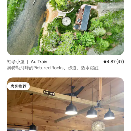
袖珍小屋 ｜ Au Train
平均评分 4.8
4.87 (47)
奥特勒河畔的Pictured Rocks、步道、热水浴缸
房客推荐
房客推荐