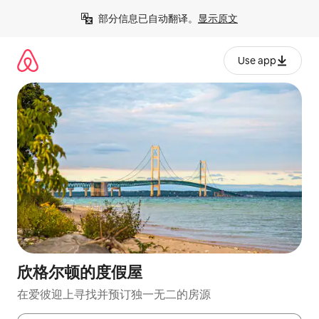
跳
部分信息已自动翻译。
显示原文
至
内
容
Use app
欣格尔顿的度假屋
在爱彼迎上寻找并预订独一无二的房源