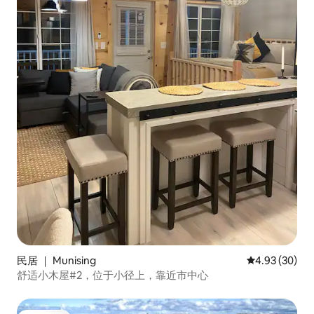
民居 ｜ Munising
平均评分 4.93
4.93 (30)
舒适小木屋#2，位于小径上，靠近市中心