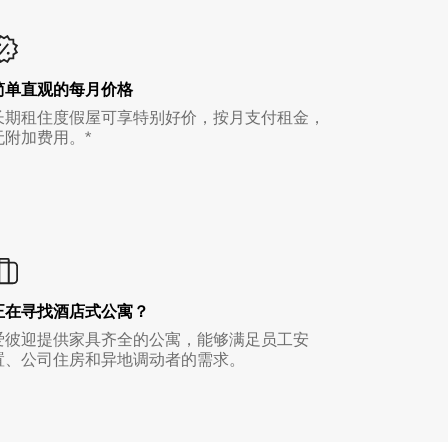
简单直观的每月价格
长期租住度假屋可享特别好价，按月支付租金，
无附加费用。*
正在寻找酒店式公寓？
爱彼迎提供家具齐全的公寓，能够满足员工安
置、公司住房和异地调动者的需求。