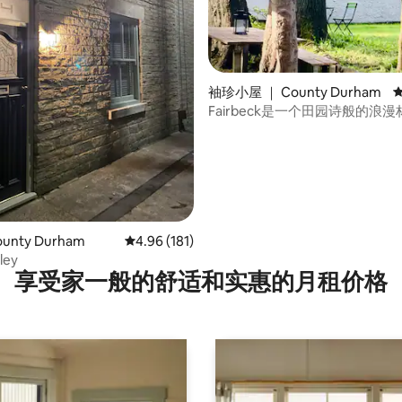
 5 分），共 56 条评价
袖珍小屋 ｜ County Durham
Fairbeck是一个田园诗般的浪
地
unty Durham
平均评分 4.96 分（满分 5 分），共 181 条评价
4.96 (181)
ley
享受家一般的舒适和实惠的月租价格