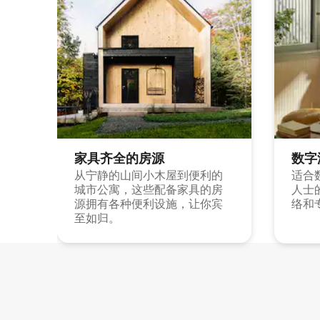
家具齐全的房源
数字
从宁静的山间小木屋到便利的
适合
城市公寓，这些配备家具的房
人士
源拥有各种便利设施，让你宾
络和
至如归。