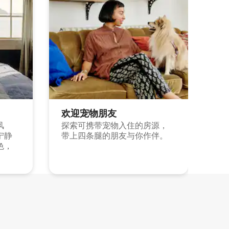
欢迎宠物朋友
风
探索可携带宠物入住的房源，
宁静
带上四条腿的朋友与你作伴。
色，