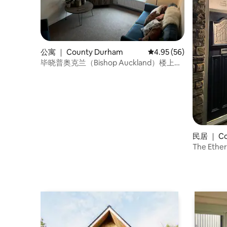
公寓 ｜ County Durham
平均评分 4.95 分（满分
4.95 (56)
毕晓普奥克兰（Bishop Auckland）楼上公
寓
民居 ｜ Co
The Ether