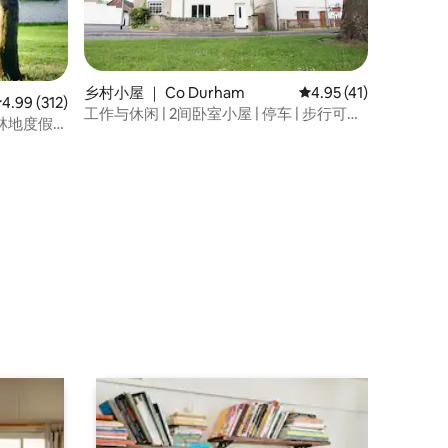
乡村小屋 ｜ Co Durham
平均评分 4.95 分（满分
4.95 (41)
平均评分 4.99 分（满分 5 分），共 312 条评价
4.99 (312)
工作与休闲 | 2间卧室小屋 | 停车 | 步行可达
漫林地度假胜
酒吧