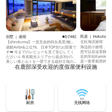
民居 ｜ Hokuto
别墅 ｜ 函馆
平均评分 5 分（满分 5 分），共
5 (146)
北杜海滨旅馆
【shirokuma】一览无余的码头美景/毗邻
金森仓库/120英寸4K投影机/2个停车位/最
海边的小旅馆，每
函館Airbnb上位1%、日本TOP3のお部屋で
多8人
您可以在这里静静
す👑 今までのレビューを見て安心してく
近的车站Kamiiso
ださい☺️ 有名観光エリアから徒歩3分の、
是一套带厨房的私
美しい港と山々を一望できる超好立地の
在鹿部深受欢迎的度假屋便利设施
人。 推荐与家人
ヴィラです。 宿泊者毎に毎回暗証番号が
作。允许携带宠物
変わるのでセキュリティが安心🔐 花火大
细规则） 早晨，柔和的光线照进来，夜
会の日は目前で打ち上がる花火を独り占
晚，您被面前蔓延的
めできる、夢のような場所です！近隣ホ
附近景点和交通 🚗新函馆北都站
テルのスイートルーム以上の価値があり
（Shinhakodate 
ます🎇 目印は外からも見えるエントラン
约16分钟 北海
スの大きな【シロクマ】がお迎えします
到达都很方便。 🌲 特拉皮斯特修道院
🐻‍❄️ ●金森倉庫、洗練されたスターバッ
厨房
无线网络
（Trappist Mon
クス、ラッキーピエロ、ハセガワストア
成立于1896年
が徒歩3分程度。散歩しながら八幡坂で写