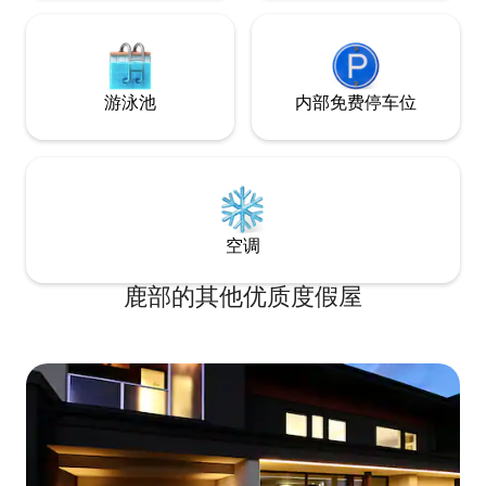
的宁静风景很吸引人。 🌸乘车约1
真を撮って、函館山まで行けますので非
可抵达御川（Ono
常に行動がしやすいです。 そんな函館エ
（北都樱花走廊）
リア最高峰のAirbnbを皆様にご提供いた
的驾驶课程，春天樱花盛开。 
します🏡 映画のような圧倒的なマリーナ
Kogen全景观景
ビューをご家族グループ旅行でどうぞご
游泳池
内部免费停车位
俯瞰 函馆和Funka湾。 请注意： 
堪能ください。 皆様の最高の思い出のお
以接待您的狗。给
手伝いになります。 【アクセス】 JR函館
歉意，但如果您有
駅から車で7分、トラム末広町徒歩3分、
考虑这一点。
無料駐車場2台完備 この風景を味わえるの
はここ以外にはありません！ウッドデッ
キに出てこの雰囲気を存分にご堪能くだ
さい🚢
空调
鹿部的其他优质度假屋