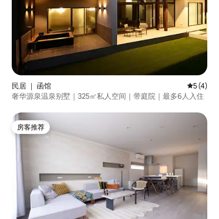
民居 ｜ 函馆
平均评分 
5 (4)
奢华源泉温泉别墅｜325㎡私人空间｜带庭院｜最多6人入住
房客推荐
房客推荐