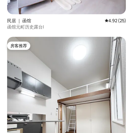
民居 ｜ 函馆
平均评分 4.9
4.92 (25)
函馆元町历史露台Ⅰ
房客推荐
房客推荐