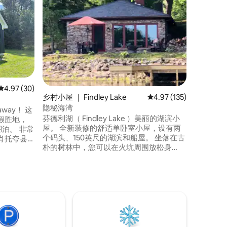
东北乡村小屋
座古雅的
伊利湖之间。 它提供两间卧
准双人床
生间和两
设备齐全
有燃气壁
温暖。 沿着这条路走一小段，即可抵达私
人海滩，
平均评分 4.97 分（满分 5 分），共 30 条评价
4.97 (30)
乡村小屋 ｜ Findley Lake
平均评分 4.97 分（满分 
4.97 (135)
隐秘海湾
away！ 这
芬德利湖（ Findley Lake ）美丽的湖滨小
假胜地，
屋。 全新装修的舒适单卧室小屋，设有两
n和湖泊。 非常
个码头、150英尺的湖滨和船屋。 坐落在古
肖托夸县
朴的树林中，您可以在火坑周围放松身
温馨、迷人和
心，欣赏令人惊叹的日落。 Hidden Cove
提供一间卧室，配备一张标准双人床垫和
屋位于
客厅内的日式床垫。 厨房设施齐全。 距离
近，可轻松前往
Peak n 'Peek度假村仅几英里，您可以在那
里享受滑雪、骑自行车、高空滑索、赛格
威之旅和餐厅。