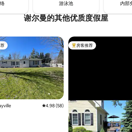
络
游泳池
内部
谢尔曼的其他优质度假屋
推荐
房客推荐
客推荐」
热门「房客推荐」
 5 分），共 88 条评价
ville
平均评分 4.98 分（满分 5 分），共 58 条评价
4.98 (58)