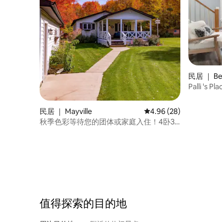
民居 ｜ Be
Palli 's
民居 ｜ Mayville
平均评分 4.96 分（满分
4.96 (28)
秋季色彩等待您的团体或家庭入住！4卧3
卫
值得探索的目的地