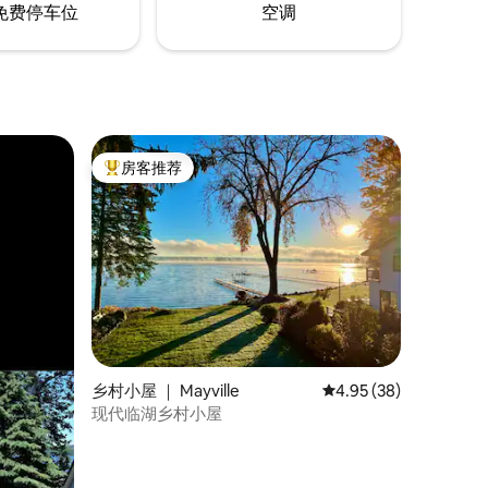
免费停车位
空调
房客推荐
热门「房客推荐」
乡村小屋 ｜ Mayville
平均评分 4.95 分（满分
4.95 (38)
现代临湖乡村小屋