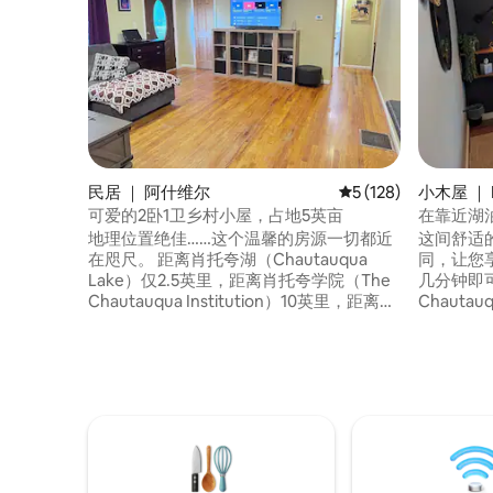
民居 ｜ 阿什维尔
平均评分 5 分（满分 
5 (128)
小木屋 ｜ M
可爱的2卧1卫乡村小屋，占地5英亩
在靠近湖
地理位置绝佳……这个温馨的房源一切都近
这间舒适
在咫尺。 距离肖托夸湖（Chautauqua
同，让您
Lake）仅2.5英里，距离肖托夸学院（The
几分钟即可抵
Chautauqua Institution）10英里，距离滑
Chaut
雪场19英里，这里是理想之地。 空间……一
烧烤架在
楼洗衣房、全功能厨房、配备YouTube电
的室内厨
视的大屏幕电视、燃气烤架等。 提供您所
饼干，或
需的一切，让您感觉宾至如归。 注意：有4
家人一起
个人可以睡觉，配有两张标准双人床和一
以通过公
张大号标准（非拉出式）沙发床。无车库
镇公园（May
通道