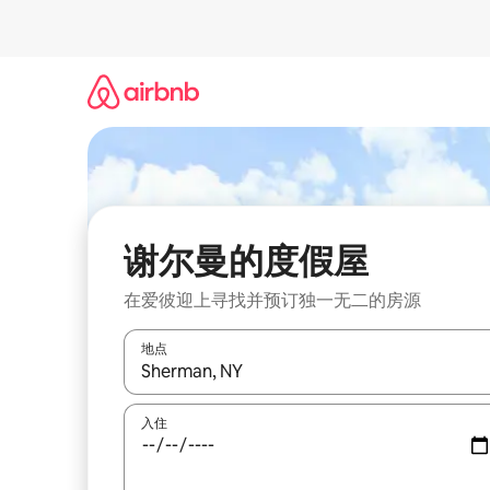
跳
至
内
容
谢尔曼的度假屋
在爱彼迎上寻找并预订独一无二的房源
地点
如有搜索结果，请使用上下方向键查看，或通过点
入住