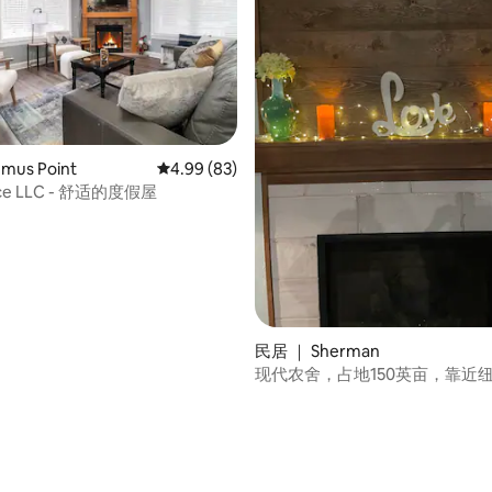
mus Point
平均评分 4.99 分（满分 5 分），共 83 条评价
4.99 (83)
 Place LLC - 舒适的度假屋
 5 分），共 28 条评价
民居 ｜ Sherman
现代农舍，占地150英亩，靠近
利湖