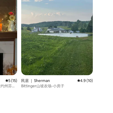
平均评分 5 分（满分 5 分），共 15 条评价
5 (15)
民居 ｜ Sherman
平均评分 4.9 分（满分
4.9 (10)
纽约州芬德
Bittinger山坡农场-小房子