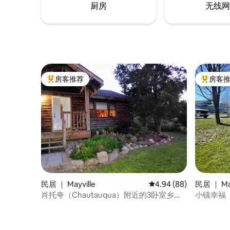
厨房
无线网
房客推荐
房客
热门「房客推荐」
热门「房
民居 ｜ Mayville
平均评分 4.94 分（满分
4.94 (88)
民居 ｜ May
肖托夸（Chautauqua）附近的3卧室乡村
小镇幸福
原木小屋