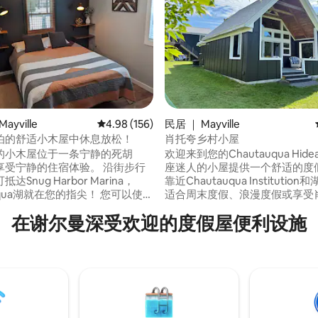
5 分），共 128 条评价
ayville
平均评分 4.98 分（满分 5 分），共 156 条评价
4.98 (156)
民居 ｜ Mayville
泊的舒适小木屋中休息放松！
肖托夸乡村小屋
的小木屋位于一条宁静的死胡
欢迎来到您的Chautauqua Hide
享受宁静的住宿体验。 沿街步行
座迷人的小屋提供一个舒适的度
达Snug Harbor Marina，
靠近Chautauqua Institutio
auqua湖就在您的指尖！ 您可以使用
适合周末度假、浪漫度假或享受
户外烹饪，也可以使用设备齐全
（Chautauqua County）的
在谢尔曼深受欢迎的度假屋便利设施
房。 在燃气火坑旁烤棉花糖夹心
安静！ 在后门廊享用晨间咖啡，沉浸在俯
玩一玩我们提供的棋盘游戏，与
瞰池塘的宁静环境中。 我们的小
创造美好回忆。 雪地摩托车手可
Chautauqua Institution附
路或拖车前往几英里外的梅维尔
该地区的所有景点和活动。
ville Town Park）。