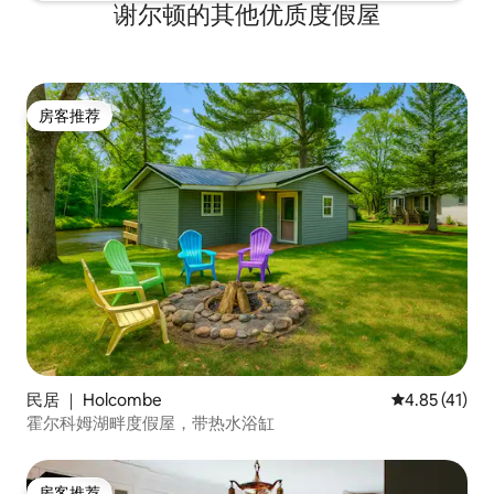
谢尔顿的其他优质度假屋
房客推荐
房客推荐
民居 ｜ Holcombe
平均评分 4.8
4.85 (41)
霍尔科姆湖畔度假屋，带热水浴缸
房客推荐