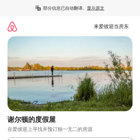
跳
部分信息已自动翻译。
显示原文
至
内
容
来爱彼迎当房东
谢尔顿的度假屋
在爱彼迎上寻找并预订独一无二的房源