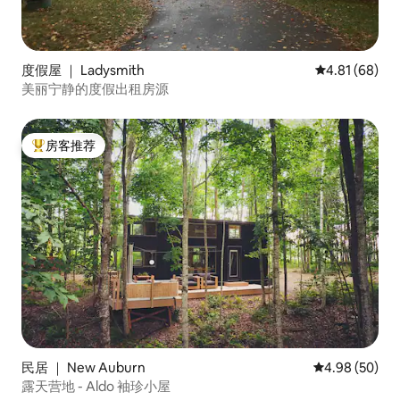
度假屋 ｜ Ladysmith
平均评分 4.8
4.81 (68)
美丽宁静的度假出租房源
房客推荐
热门「房客推荐」
民居 ｜ New Auburn
平均评分 4.98
4.98 (50)
露天营地 - Aldo 袖珍小屋