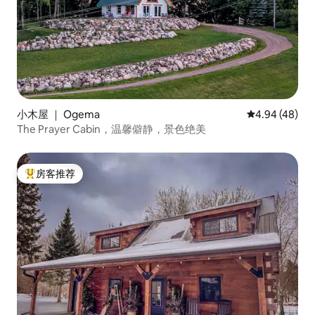
小木屋 ｜ Ogema
平均评分 4.94
4.94 (48)
The Prayer Cabin，温馨僻静，景色绝美
房客推荐
热门「房客推荐」