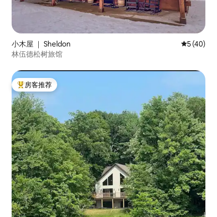
小木屋 ｜ Sheldon
平均评分 5
5 (40)
林伍德松树旅馆
房客推荐
热门「房客推荐」