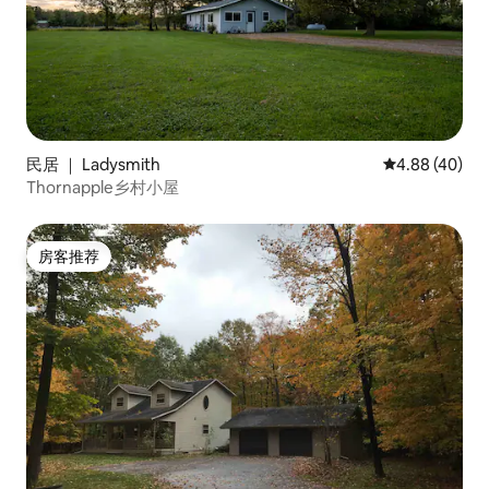
民居 ｜ Ladysmith
平均评分 4.88
4.88 (40)
Thornapple乡村小屋
房客推荐
房客推荐