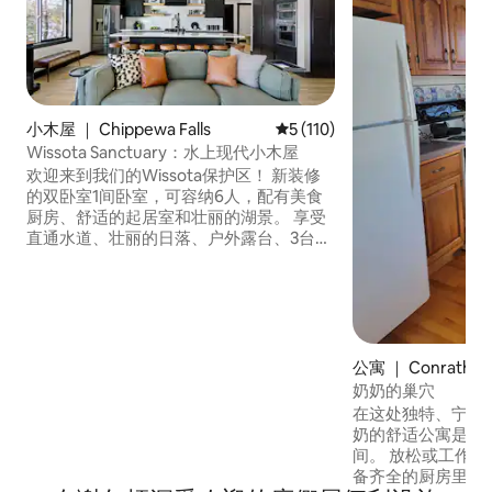
小木屋 ｜ Chippewa Falls
平均评分 5 分（满分 5 分），共
5 (110)
Wissota Sanctuary：水上现代小木屋
欢迎来到我们的Wissota保护区！ 新装修
的双卧室1间卧室，可容纳6人，配有美食
厨房、舒适的起居室和壮丽的湖景。 享受
直通水道、壮丽的日落、户外露台、3台智
能电视和一个储备充足的火坑。 您可以在
附近探索维索塔州公园（ Wissota State
Park ）、骑自行车骑行（ Old Abe State
Trail ） ，或参观标志性的莱嫩库格尔啤酒
厂（ Leinen 配备高速无线网络和无钥匙入
口，为您提供舒适和便利的住宿体验。 马
公寓 ｜ Conrath
上预订，享受难忘的湖畔度假体验！
奶奶的巢穴
在这处独特、宁静的
奶的舒适公寓是一
间。 放松或工作的
备齐全的厨房里自